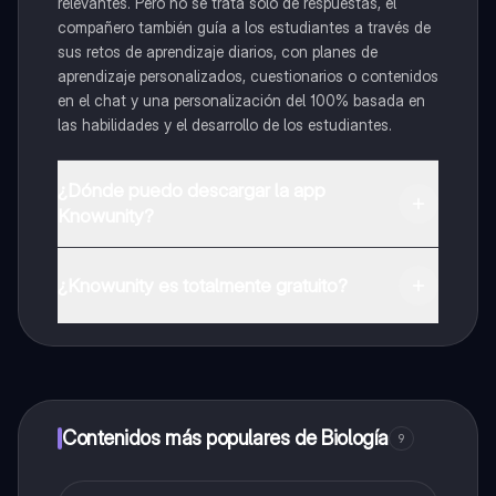
relevantes. Pero no se trata solo de respuestas, el
compañero también guía a los estudiantes a través de
sus retos de aprendizaje diarios, con planes de
aprendizaje personalizados, cuestionarios o contenidos
en el chat y una personalización del 100% basada en
las habilidades y el desarrollo de los estudiantes.
¿Dónde puedo descargar la app
Knowunity?
Puedes descargar la app en Google Play Store y Apple
App Store.
¿Knowunity es totalmente gratuito?
¡Sí lo es! Tienes acceso totalmente gratuito a todo el
contenido de la app, puedes chatear con otros
alumnos y recibir ayuda inmeditamente. Puedes ganar
dinero utilizando la aplicación, que te permitirá acceder
a determinadas funciones.
Contenidos más populares de Biología
9