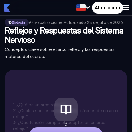
Abrir la app
97
visualizaciones
·
Actualizado
28 de julio de 2026
Biología
Reflejos y Respuestas del Sistema
Nervioso
Conceptos clave sobre el arco reflejo y las respuestas
motoras del cuerpo.
1
.
¿Qué es un arco reflejo?
2
.
¿Cuáles son los componentes básicos de un arco
reflejo?
3
.
¿Qué función cumple el receptor en un arco
5
reflejo?