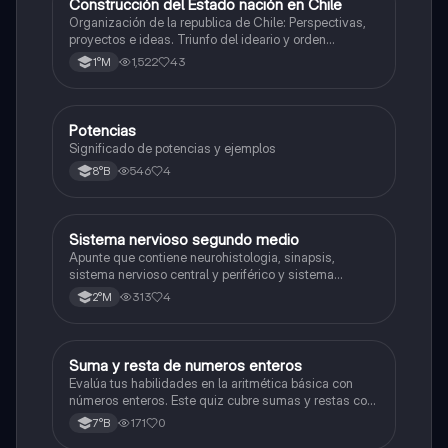
Construcción del Estado nación en Chile
Historia
Organización de la republica de Chile: Perspectivas,
proyectos e ideas. Triunfo del ideario y orden
conservador. Constitución de 1833. "Era Portaliana"
1,522
43
1°M
Potencias
Matemáticas
Significado de potencias y ejemplos
546
4
8°B
Sistema nervioso segundo medio
Biología
Apunte que contiene neurohistologia, sinapsis,
sistema nervioso central y periférico y sistema
endocrino
313
4
2°M
S
Suma y resta de numeros enteros
Matemáticas
Evalúa tus habilidades en la aritmética básica con
números enteros. Este quiz cubre sumas y restas con
números positivos y negativos.
171
0
7°B