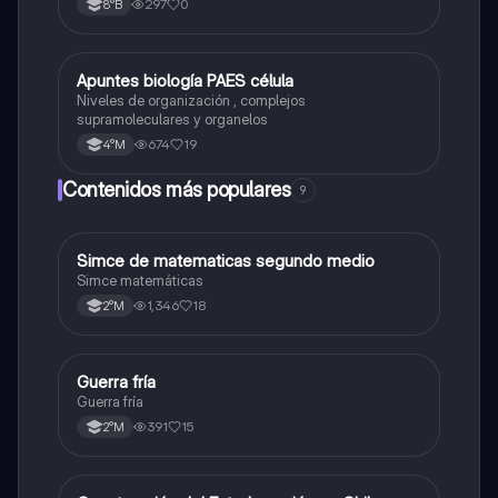
297
0
8°B
Apuntes biología PAES célula
Biología
Niveles de organización , complejos
supramoleculares y organelos
674
19
4°M
Contenidos más populares
9
Simce de matematicas segundo medio
Matemáticas
Simce matemáticas
1,346
18
2°M
Guerra fría
Historia
Guerra fría
391
15
2°M