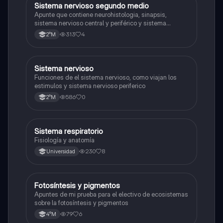
Sistema nervioso segundo medio
Biología
Apunte que contiene neurohistologia, sinapsis,
sistema nervioso central y periférico y sistema
endocrino
313
4
2°M
S
Sistema nervioso
Biología
Funciones de el sistema nervioso, como viajan los
estimulos y sistema nervioso periferico
586
0
2°M
Sistema respiratorio
Biología
Fisiología y anatomía
230
8
Universidad
Fotosíntesis y pigmentos
Biología
Apuntes de mi prueba para el electivo de ecosistemas
sobre la fotosíntesis y pigmentos
79
6
4°M