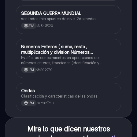
SEGUNDA GUERRA MUNDIAL
Historia
son todos mis apuntes de nivel 2do medio.
343
0
2°M
Numeros Enteros ( suma, resta ,
Matemáticas
multiplicación y division Números
Fraccionarios si es Propia o Impropia o mixto
Evalúa tus conocimientos en operaciones con
( suma , resta , multiplicación y división)
números enteros, fracciones (identificación y
operaciones) y conversiones de porcentajes (fracción,
Porcentaje ( fracción, porcentual y decimal).
209
0
1°M
decimal y viceversa).
Ondas
Física
Clasificación y características de las ondas
720
10
1°M
Mira lo que dicen nuestros