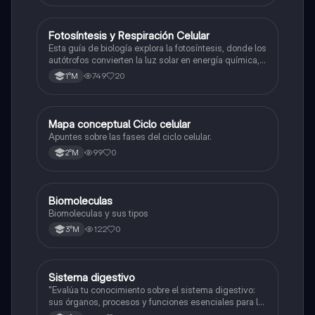
Fotosíntesis y Respiración Celular
Biología
Esta guía de biología explora la fotosíntesis, donde los
autótrofos convierten la luz solar en energía química, y
la respiración celular, un proceso vital para el flujo de
749
20
1°M
energía en los ecosistemas.
Mapa conceptual Ciclo celular
Biología
Apuntes sobre las fases del ciclo celular.
99
0
2°M
Biomoleculas
Biología
Biomoleculas y sus tipos
122
0
3°M
Sistema digestivo
Biología
"Evalúa tu conocimiento sobre el sistema digestivo:
sus órganos, procesos y funciones esenciales para la
nutrición."