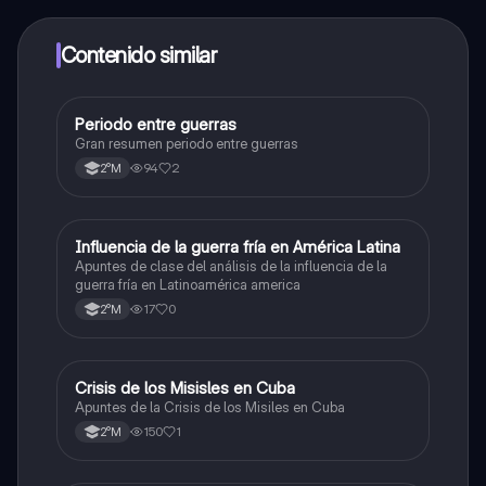
alumnos y recibir ayuda inmeditamente. Puedes ganar
dinero utilizando la aplicación, que te permitirá acceder
a determinadas funciones.
Contenido similar
Periodo entre guerras
Historia
Gran resumen periodo entre guerras
94
2
2°M
Influencia de la guerra fría en América Latina
Historia
Apuntes de clase del análisis de la influencia de la
guerra fría en Latinoamérica america
17
0
2°M
Crisis de los Misisles en Cuba
Historia
Apuntes de la Crisis de los Misiles en Cuba
150
1
2°M