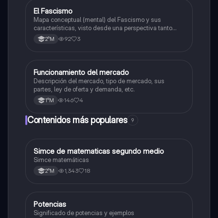
El Fascismo
Historia
Mapa conceptual (mental) del Fascismo y sus
características, visto desde una perspectiva tanto
como política, cultural y económica/social.
92
3
2°M
Funcionamiento del mercado
Historia
Descripción del mercado, tipo de mercado, sus
partes, ley de oferta y demanda, etc.
146
4
1°M
Contenidos más populares
9
Simce de matematicas segundo medio
Matemáticas
Simce matemáticas
1,343
18
2°M
Potencias
Matemáticas
Significado de potencias y ejemplos