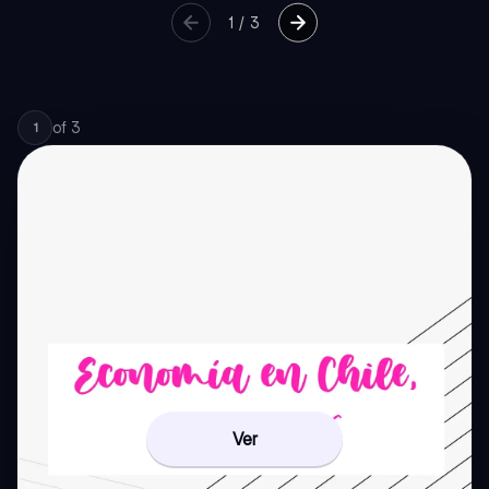
1
/
3
of
3
1
Ver