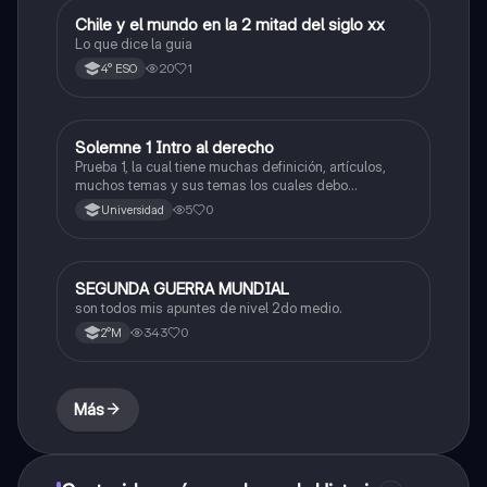
Chile y el mundo en la 2 mitad del siglo xx
Historia
Lo que dice la guia
20
1
4° ESO
Solemne 1 Intro al derecho
Historia
Prueba 1, la cual tiene muchas definición, artículos,
muchos temas y sus temas los cuales debo
memorizar a la perfecccion
5
0
Universidad
SEGUNDA GUERRA MUNDIAL
Historia
son todos mis apuntes de nivel 2do medio.
343
0
2°M
Más