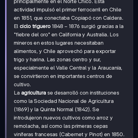
principalmente en el Norte Chico. Esta
actividad impulsó el primer ferrocarril en Chile
en 1851, que conectaba Copiapó con Caldera.
1848-
1848
−
1876
El
ciclo triguero
surgió gracias a la
1876
"fiebre del oro" en California y Australia. Los
mineros en estos lugares necesitaban
alimentos, y Chile aprovechó para exportar
trigo y harina. Las zonas centro y sur,
especialmente el Valle Central y la Araucanía,
se convirtieron en importantes centros de
cultivo.
La
agricultura
se desarrolló con instituciones
como la Sociedad Nacional de Agricultura
(1869) y la Quinta Normal (1842). Se
introdujeron nuevos cultivos como arroz y
remolacha, así como las primeras cepas
viníferas francesas (Cabernet y Pinot) en 1850.