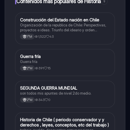
Contenidos más populares de Historia
9
Construcción del Estado nación en Chile
Historia
Organización de la republica de Chile: Perspectivas,
proyectos e ideas. Triunfo del ideario y orden
conservador. Constitución de 1833. "Era Portaliana"
1,522
43
1°M
Guerra fría
Historia
Guerra fría
391
15
2°M
SEGUNDA GUERRA MUNDIAL
Historia
son todos mis apuntes de nivel 2do medio.
343
0
2°M
Historia de Chile ( periodo conservador y y
Historia
derechos , leyes, conceptos, etc del trabajo )