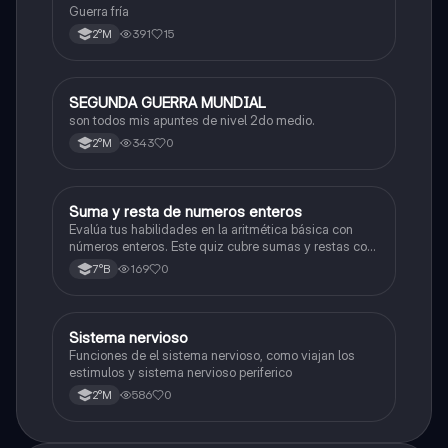
Guerra fría
391
15
2°M
SEGUNDA GUERRA MUNDIAL
Historia
son todos mis apuntes de nivel 2do medio.
343
0
2°M
S
Suma y resta de numeros enteros
Matemáticas
Evalúa tus habilidades en la aritmética básica con
números enteros. Este quiz cubre sumas y restas con
números positivos y negativos.
169
0
7°B
S
Sistema nervioso
Biología
Funciones de el sistema nervioso, como viajan los
estimulos y sistema nervioso periferico
586
0
2°M