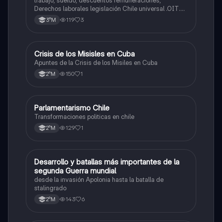
trabajo, sueldo, descuentos remuneraciones,
Derechos laborales legislación Chile universal .OIT.
Evolución de las org. trabajadores de Chile. Evolución
119
3
3°M
legislación laboral en Chile. Mecanismos protección a
trabajadores. legislación maternidad.
Crisis de los Misisles en Cuba
Historia
Apuntes de la Crisis de los Misiles en Cuba
150
1
2°M
Parlamentarismo Chile
Historia
Transformaciones politicas en chile
129
1
2°M
Desarrollo y batallas más importantes de la
Historia
segunda Guerra mundial
desde la invasión Apolonia hasta la batalla de
stalingrado
143
6
2°M