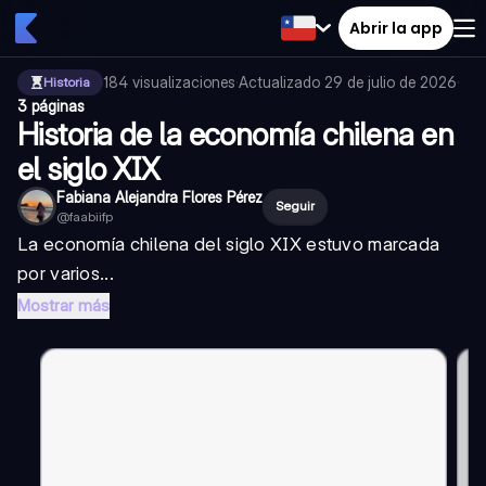
Abrir la app
184
visualizaciones
·
Actualizado
29 de julio de 2026
·
Historia
3 páginas
Historia de la economía chilena en
el siglo XIX
Fabiana Alejandra Flores Pérez
Seguir
@
faabiifp
La economía chilena del siglo XIX estuvo marcada
por varios...
Mostrar más