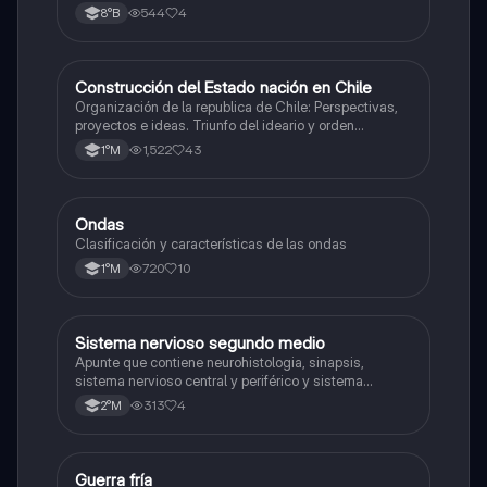
544
4
8°B
Construcción del Estado nación en Chile
Historia
Organización de la republica de Chile: Perspectivas,
proyectos e ideas. Triunfo del ideario y orden
conservador. Constitución de 1833. "Era Portaliana"
1,522
43
1°M
Ondas
Física
Clasificación y características de las ondas
720
10
1°M
Sistema nervioso segundo medio
Biología
Apunte que contiene neurohistologia, sinapsis,
sistema nervioso central y periférico y sistema
endocrino
313
4
2°M
Guerra fría
Historia