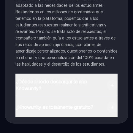
adaptado a las necesidades de los estudiantes.
Basándonos en los millones de contenidos que
tenemos en la plataforma, podemos dar a los
estudiantes respuestas realmente significativas y
relevantes. Pero no se trata solo de respuestas, el
compañero también guía a los estudiantes a través de
sus retos de aprendizaje diarios, con planes de
aprendizaje personalizados, cuestionarios o contenidos
en el chat y una personalización del 100% basada en
las habilidades y el desarrollo de los estudiantes.
¿Dónde puedo descargar la app
Knowunity?
Puedes descargar la app en Google Play Store y Apple
App Store.
¿Knowunity es totalmente gratuito?
¡Sí lo es! Tienes acceso totalmente gratuito a todo el
contenido de la app, puedes chatear con otros