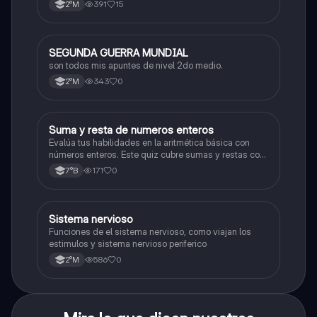
391
15
2°M
SEGUNDA GUERRA MUNDIAL
Historia
son todos mis apuntes de nivel 2do medio.
343
0
2°M
S
Suma y resta de numeros enteros
Matemáticas
Evalúa tus habilidades en la aritmética básica con
números enteros. Este quiz cubre sumas y restas con
números positivos y negativos.
171
0
7°B
S
Sistema nervioso
Biología
Funciones de el sistema nervioso, como viajan los
estimulos y sistema nervioso periferico
586
0
2°M