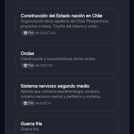
Construcción del Estado nación en Chile
Historia
Organización de la republica de Chile: Perspectivas,
proyectos e ideas. Triunfo del ideario y orden
conservador. Constitución de 1833. "Era Portaliana"
1,522
43
1°M
Ondas
Física
Clasificación y características de las ondas
720
10
1°M
Sistema nervioso segundo medio
Biología
Apunte que contiene neurohistologia, sinapsis,
sistema nervioso central y periférico y sistema
endocrino
313
4
2°M
Guerra fría
Historia
Guerra fría