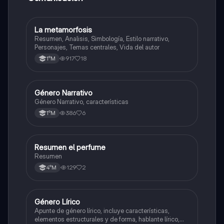
La metamorfosis
Lengua y Comunicación
Resumen, Analisis, Simbología, Estilo narrativo,
Personajes, Temas centrales, Vida del autor
917
18
1°M
Género Narrativo
Lengua y Comunicación
Género Narrativo, características
386
6
1°M
Resumen el perfume
Lengua y Comunicación
Resumen
129
2
4°M
Género Lírico
Lengua y Comunicación
Apunte de género lírico, incluye características,
elementos estructurales y de forma, hablante lírico,