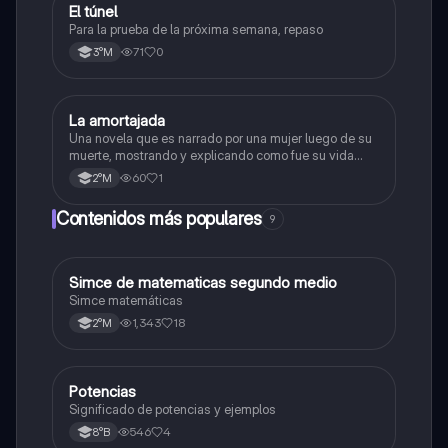
El túnel
Lengua y Comunicación
Para la prueba de la próxima semana, repaso
71
0
3°M
La amortajada
Lengua y Comunicación
Una novela que es narrado por una mujer luego de su
muerte, mostrando y explicando como fue su vida
antes de morir.
60
1
2°M
Contenidos más populares
9
Simce de matematicas segundo medio
Matemáticas
Simce matemáticas
1,343
18
2°M
Potencias
Matemáticas
Significado de potencias y ejemplos
546
4
8°B