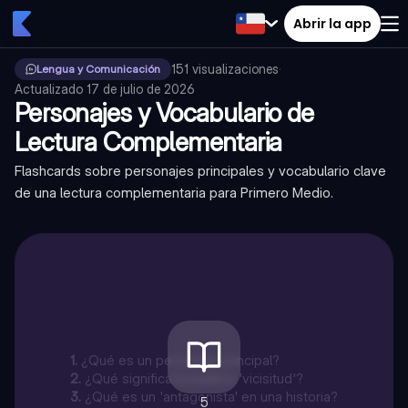
Abrir la app
151
visualizaciones
·
Lengua y Comunicación
Actualizado
17 de julio de 2026
Personajes y Vocabulario de
Lectura Complementaria
Flashcards sobre personajes principales y vocabulario clave
de una lectura complementaria para Primero Medio.
1
.
¿Qué es un personaje principal?
2
.
¿Qué significa la palabra 'vicisitud'?
3
.
¿Qué es un 'antagonista' en una historia?
5