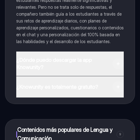
estudiantes respuestas realmente significativas y
relevantes. Pero no se trata solo de respuestas, el
compañero también guía a los estudiantes a través de
sus retos de aprendizaje diarios, con planes de
aprendizaje personalizados, cuestionarios o contenidos
en el chat y una personalización del 100% basada en
las habilidades y el desarrollo de los estudiantes.
¿Dónde puedo descargar la app
Knowunity?
Puedes descargar la app en Google Play Store y Apple
App Store.
¿Knowunity es totalmente gratuito?
¡Sí lo es! Tienes acceso totalmente gratuito a todo el
contenido de la app, puedes chatear con otros
alumnos y recibir ayuda inmeditamente. Puedes ganar
dinero utilizando la aplicación, que te permitirá acceder
a determinadas funciones.
Contenidos más populares de Lengua y
9
Comunicación