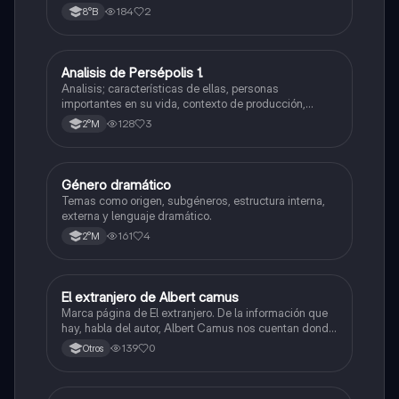
objeto lírico, motivo lírico, temple de ánimo, actitudes
184
2
8°B
líricas y sinalefa.
Analisis de Persépolis 1.
Lengua y Comunicación
Analisis; características de ellas, personas
importantes en su vida, contexto de producción,
visión de mundo, etc.
128
3
2°M
Género dramático
Lengua y Comunicación
Temas como origen, subgéneros, estructura interna,
externa y lenguaje dramático.
161
4
2°M
El extranjero de Albert camus
Lengua y Comunicación
Marca página de El extranjero. De la información que
hay, habla del autor, Albert Camus nos cuentan donde
nace, la fecha y premios, Nos dan el contexto histórico
139
0
Otros
cuando se escribió este libro y aspectos de la obra.