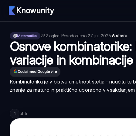
Knowunity
232
ogledi
·
Posodobljeno
27. jul. 2026
·
6 strani
Matematika
Osnove kombinatorike: 
variacije in kombinacije
Dodaj med Google vire
Kombinatorika je v bistvu umetnost štetja - naučila te b
znanje za maturo in praktično uporabno v vsakdanjem ž
of
6
1