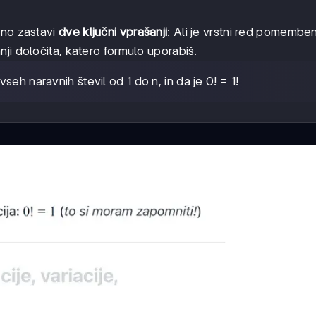
dno zastavi
dve ključni vprašanji
: Ali je vrstni red pomemben
ji določita, katero formulo uporabiš.
vseh naravnih števil od 1 do n, in da je 0! = 1!