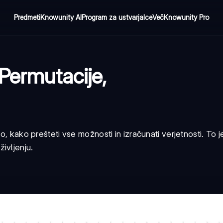
Predmeti
Knowunity AI
Program za ustvarjalce
Več
Knowunity Pro
Permutacije,
o, kako prešteti vse možnosti in izračunati verjetnosti. To j
ivljenju.