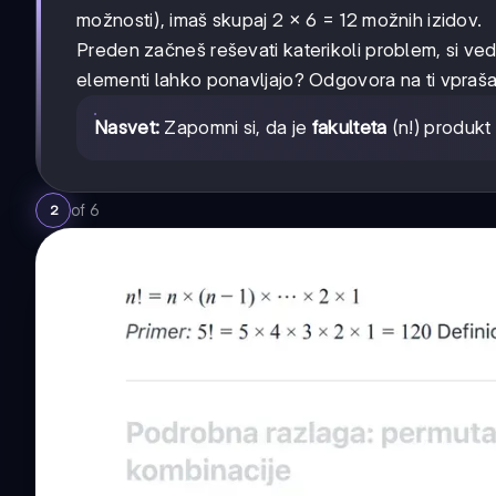
možnosti), imaš skupaj 2 × 6 = 12 možnih izidov.
Preden začneš reševati katerikoli problem, si ve
elementi lahko ponavljajo? Odgovora na ti vprašan
Nasvet:
Zapomni si, da je
fakulteta
(n!) produkt 
of
6
2