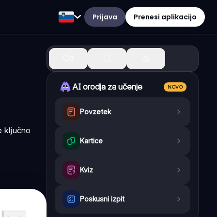
Prijava
Prenesi aplikacijo
3
AI orodja za učenje
NOVO
Povzetek
e ključno
Kartice
Kviz
Poskusni izpit