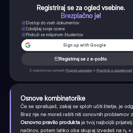
Registriraj se za ogled vsebine
.
Brezplačno je!
Dostop do vseh dokumentov
Izboljšaj svoje ocene
Pridruži se milijonom študentov
Registriraj se z e-pošto
Z registracijo spreješ
Pogoje uporabe
in
Pravilnik o zasebnosti
Osnove kombinatorike
Če se sprašuješ, zakaj se sploh učiti štetje, je o
Brez nje ne moreš rešiti niti osnovnih problemov z
Osnovno pravilo produkta
je tvoj najboljši prijat
načinov, potem lahko oba skupaj izvedeš na n₁ ×