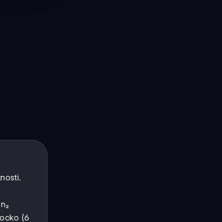
nosti.
 n₂
kocko (6