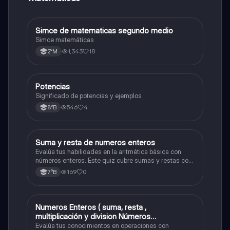
Simce de matematicas segundo medio
Matemáticas
Simce matemáticas
1,343
18
2°M
Potencias
Matemáticas
Significado de potencias y ejemplos
546
4
8°B
S
Suma y resta de numeros enteros
Matemáticas
Evalúa tus habilidades en la aritmética básica con
números enteros. Este quiz cubre sumas y restas con
números positivos y negativos.
169
0
7°B
Numeros Enteros ( suma, resta ,
Matemáticas
multiplicación y division Números
Fraccionarios si es Propia o Impropia o mixto
Evalúa tus conocimientos en operaciones con