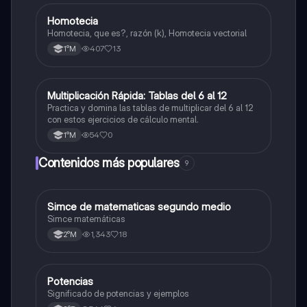
Homotecia
Matemáticas
Homotecia, que es?, razón (k), Homotecia vectorial
407
13
1°M
M
Multiplicación Rápida: Tablas del 6 al 12
Matemáticas
Practica y domina las tablas de multiplicar del 6 al 12
con estos ejercicios de cálculo mental.
54
0
1°M
Contenidos más populares
9
Simce de matematicas segundo medio
Matemáticas
Simce matemáticas
1,343
18
2°M
Potencias
Matemáticas
Significado de potencias y ejemplos