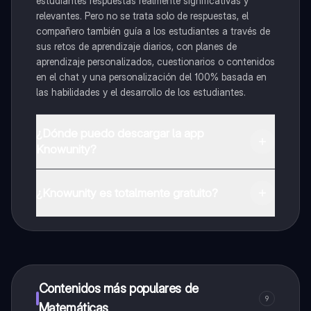
estudiantes respuestas realmente significativas y
relevantes. Pero no se trata solo de respuestas, el
compañero también guía a los estudiantes a través de
sus retos de aprendizaje diarios, con planes de
aprendizaje personalizados, cuestionarios o contenidos
en el chat y una personalización del 100% basada en
las habilidades y el desarrollo de los estudiantes.
¿Dónde puedo descargar la app
Knowunity?
Puedes descargar la app en Google Play Store y Apple
App Store.
¿Knowunity es totalmente gratuito?
¡Sí lo es! Tienes acceso totalmente gratuito a todo el
contenido de la app, puedes chatear con otros
alumnos y recibir ayuda inmeditamente. Puedes ganar
dinero utilizando la aplicación, que te permitirá acceder
a determinadas funciones.
Contenidos más populares de
9
Matemáticas