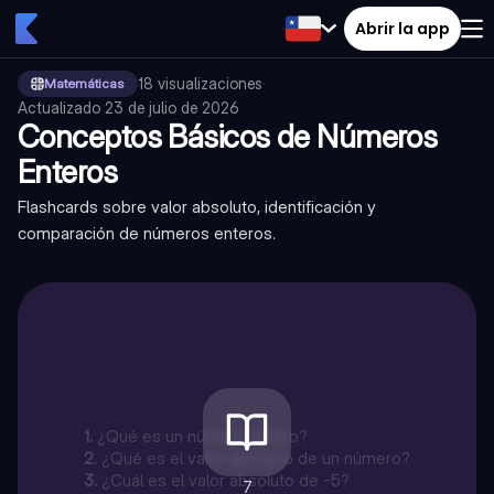
Abrir la app
18
visualizaciones
·
Matemáticas
Actualizado
23 de julio de 2026
Conceptos Básicos de Números
Enteros
Flashcards sobre valor absoluto, identificación y
comparación de números enteros.
1
.
¿Qué es un número entero?
2
.
¿Qué es el valor absoluto de un número?
3
.
¿Cuál es el valor absoluto de -5?
7