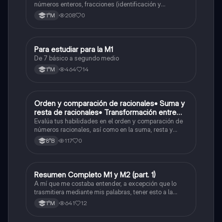
( suma , resta , multiplicación y división)
números enteros, fracciones (identificación y
operaciones) y conversiones de porcentajes (fracción,
Porcentaje ( fracción, porcentual y decimal).
208
0
1°M
decimal y viceversa).
Para estudiar para la M1
Matemáticas
De 7 básico a segundo medio
464
14
1°M
O
Orden y comparación de racionales• Suma y
Matemáticas
resta de racionales• Transformación entre
decimales y fracciones
Evalúa tus habilidades en el orden y comparación de
números racionales, así como en la suma, resta y
conversión entre decimales y fracciones.
117
0
8°B
Resumen Completo M1 y M2 (part. 1)
Matemáticas
A mí que me costaba entender, a excepción que lo
trasmitiera mediante mis palabras, tener esto a la
mano me sirvió caleta, ojalá también les pueda servir
641
12
1°M
a otros