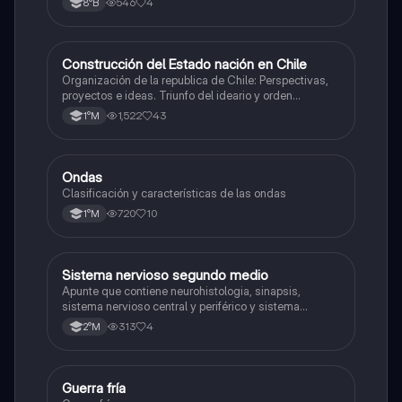
546
4
8°B
Construcción del Estado nación en Chile
Historia
Organización de la republica de Chile: Perspectivas,
proyectos e ideas. Triunfo del ideario y orden
conservador. Constitución de 1833. "Era Portaliana"
1,522
43
1°M
Ondas
Física
Clasificación y características de las ondas
720
10
1°M
Sistema nervioso segundo medio
Biología
Apunte que contiene neurohistologia, sinapsis,
sistema nervioso central y periférico y sistema
endocrino
313
4
2°M
Guerra fría
Historia