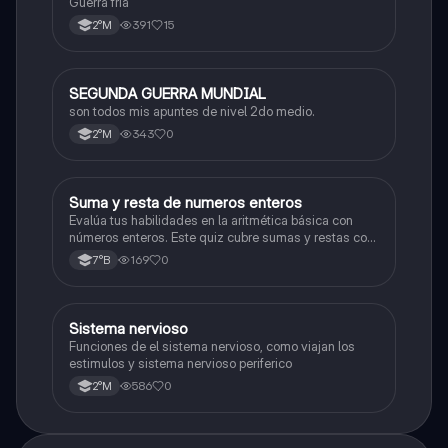
Guerra fría
391
15
2°M
SEGUNDA GUERRA MUNDIAL
Historia
son todos mis apuntes de nivel 2do medio.
343
0
2°M
S
Suma y resta de numeros enteros
Matemáticas
Evalúa tus habilidades en la aritmética básica con
números enteros. Este quiz cubre sumas y restas con
números positivos y negativos.
169
0
7°B
S
Sistema nervioso
Biología
Funciones de el sistema nervioso, como viajan los
estimulos y sistema nervioso periferico
586
0
2°M