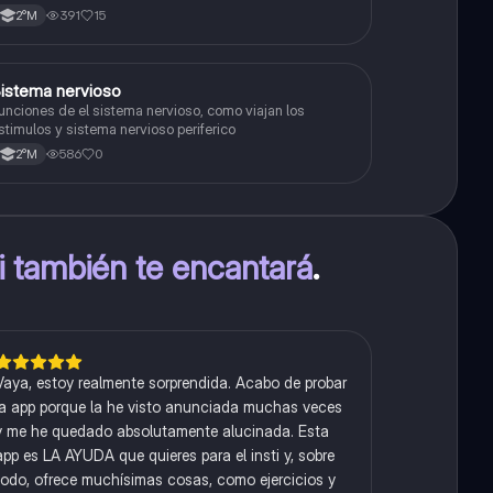
391
15
2°M
S
istema nervioso
Biología
unciones de el sistema nervioso, como viajan los
stimulos y sistema nervioso periferico
586
0
2°M
ti también te encantará
.
Vaya, estoy realmente sorprendida. Acabo de probar
la app porque la he visto anunciada muchas veces
y me he quedado absolutamente alucinada. Esta
app es LA AYUDA que quieres para el insti y, sobre
todo, ofrece muchísimas cosas, como ejercicios y