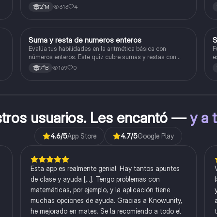
313
4
2°M
S
Suma y resta de numeros enteros
S
Matemáticas
Evalúa tus habilidades en la aritmética básica con
F
números enteros. Este quiz cubre sumas y restas con
e
números positivos y negativos.
169
0
7°B
stros usuarios. Les encantó —
y a 
4.6
/5
App Store
4.7
/5
Google Play
Esta app es realmente genial. Hay tantos apuntes
de clase y ayuda [...]. Tengo problemas con
matemáticas, por ejemplo, y la aplicación tiene
muchas opciones de ayuda. Gracias a Knowunity,
he mejorado en mates. Se la recomiendo a todo el