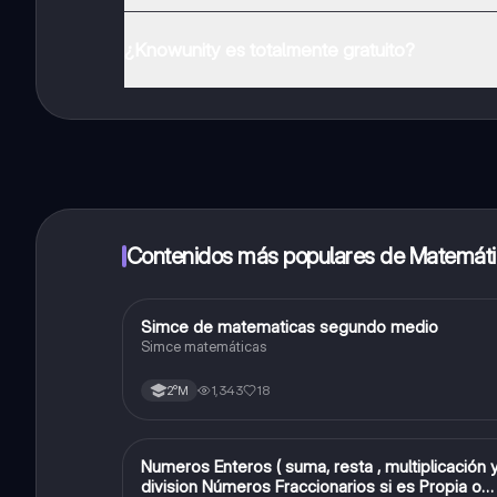
Puedes descargar la app en Google Play Store y Apple
¿Knowunity es totalmente gratuito?
¡Sí lo es! Tienes acceso totalmente gratuito a todo e
inmeditamente. Puedes ganar dinero utilizando la apli
Contenidos más populares de Matemát
Simce de matematicas segundo medio
Matemáticas
Simce matemáticas
1,343
18
2°M
Numeros Enteros ( suma, resta , multiplicación 
Matemáticas
division Números Fraccionarios si es Propia o