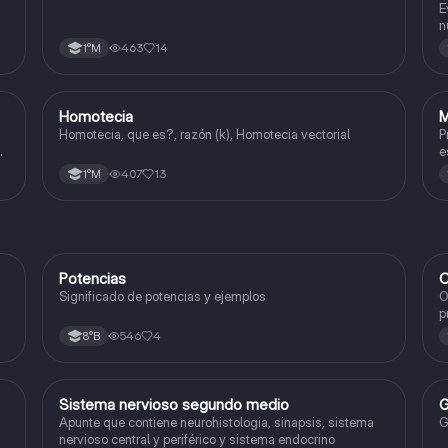
y
d
E
n
c
463
14
1°M
Homotecia
M
Matemáticas
Homotecia, que es?, razón (k), Homotecia vectorial
P
e
407
13
1°M
Potencias
C
Matemáticas
Significado de potencias y ejemplos
O
p
c
546
4
8°B
Sistema nervioso segundo medio
G
Biología
Apunte que contiene neurohistologia, sinapsis, sistema
G
nervioso central y periférico y sistema endocrino