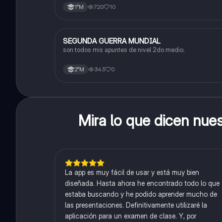
720
10
1°M
SEGUNDA GUERRA MUNDIAL
Historia
son todos mis apuntes de nivel 2do medio.
343
0
2°M
Mira lo que dicen nue
La app es muy fácil de usar y está muy bien
diseñada. Hasta ahora he encontrado todo lo que
estaba buscando y he podido aprender mucho de
las presentaciones. Definitivamente utilizaré la
aplicación para un examen de clase. Y, por