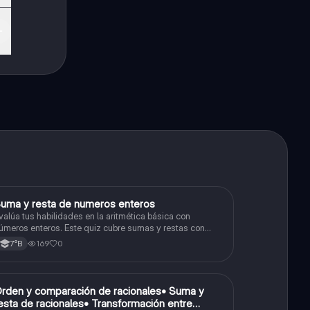
S
uma y resta de numeros enteros
Matemáticas
valúa tus habilidades en la aritmética básica con
úmeros enteros. Este quiz cubre sumas y restas con
úmeros positivos y negativos.
169
0
7°B
O
rden y comparación de racionales• Suma y
Matemáticas
esta de racionales• Transformación entre