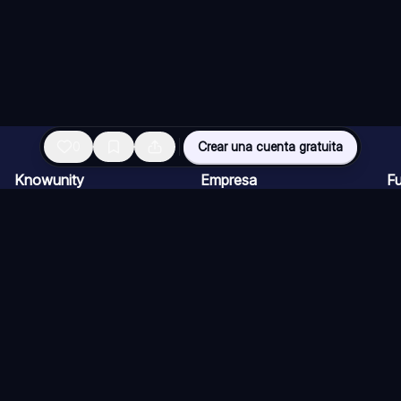
0
Crear una cuenta gratuita
Knowunity
Empresa
F
Página de inicio
Ofertas de empleo
Re
Ayuda
Programa de Creadores
Ch
Seguridad
Kit de prensa
Ta
Iniciar sesión
Cu
Áreas de conocimiento
Re
Ex