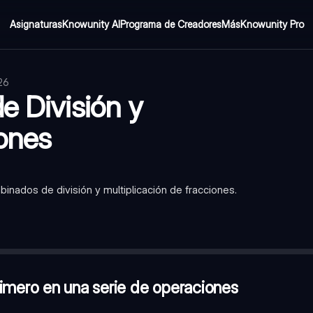
Asignaturas
Knowunity AI
Programa de Creadores
Más
Knowunity Pro
026
e División y
iones
inados de división y multiplicación de fracciones.
raciones combinadas?
—
Multiplicación y división
r que el denominador?
—
Falso
n divisor
imero en una serie de operaciones