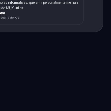
hojas informativas, que a mí personalmente me han
sido MUY útiles.
Ana
usuaria de iOS