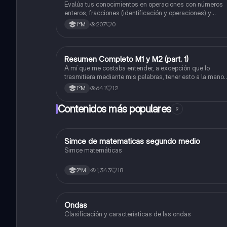
Impropia o mixto ( suma , resta , multiplicación 
Evalúa tus conocimientos en operaciones con números
división) Porcentaje ( fracción, porcentual y
enteros, fracciones (identificación y operaciones) y
conversiones de porcentajes (fracción, decimal y
decimal).
207
0
1°M
viceversa).
Resumen Completo M1 y M2 (part. 1)
Matemáticas
A mí que me costaba entender, a excepción que lo
trasmitiera mediante mis palabras, tener esto a la mano
me sirvió caleta, ojalá también les pueda servir a otros
641
12
1°M
Contenidos más populares
9
Simce de matematicas segundo medio
Matemáticas
Simce matemáticas
1,343
18
2°M
Ondas
Física
Clasificación y características de las ondas