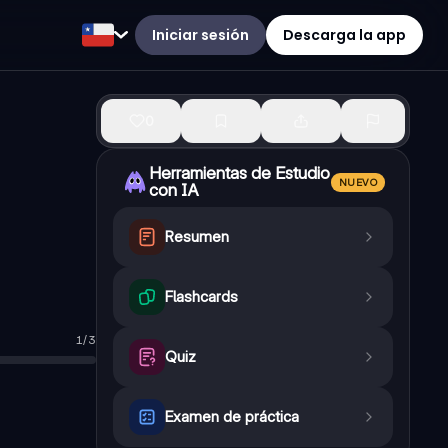
Iniciar sesión
Descarga la app
0
Herramientas de Estudio
NUEVO
con IA
Resumen
Flashcards
1
/
3
Quiz
Examen de práctica