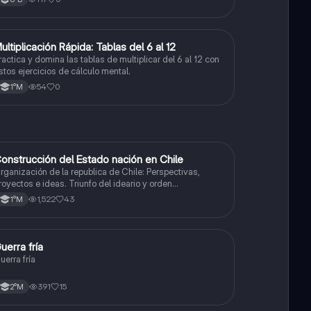
M
ultiplicación Rápida: Tablas del 6 al 12
Matemáticas
ractica y domina las tablas de multiplicar del 6 al 12 con
stos ejercicios de cálculo mental.
54
0
1°M
onstrucción del Estado nación en Chile
Historia
rganización de la republica de Chile: Perspectivas,
royectos e ideas. Triunfo del ideario y orden
onservador. Constitución de 1833. "Era Portaliana"
1,522
43
1°M
uerra fría
Historia
uerra fría
391
15
2°M