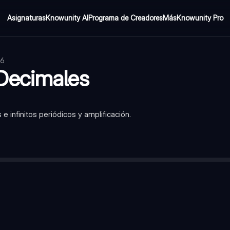
Asignaturas
Knowunity AI
Programa de Creadores
Más
Knowunity Pro
26
Decimales
 infinitos periódicos y amplificación.
de expresar como una fracción a/b, donde 'a' y 'b' son números 
como una fracción (a/b) o como un número decimal (finito o infinit
na cantidad limitada de cifras después de la coma.
con una o más cifras que se repiten infinitamente después de la