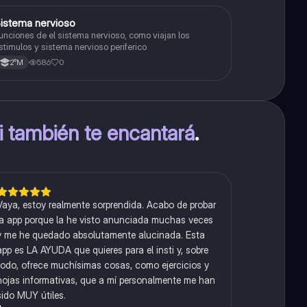
S
istema nervioso
Biología
unciones de el sistema nervioso, como viajan los
stimulos y sistema nervioso periferico
586
0
2°M
ti también te encantará
.
Vaya, estoy realmente sorprendida. Acabo de probar
la app porque la he visto anunciada muchas veces
y me he quedado absolutamente alucinada. Esta
app es LA AYUDA que quieres para el insti y, sobre
todo, ofrece muchísimas cosas, como ejercicios y
hojas informativas, que a mí personalmente me han
sido MUY útiles.