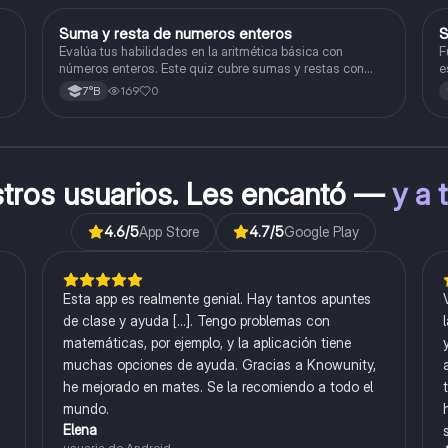
S
Suma y resta de numeros enteros
S
Matemáticas
Evalúa tus habilidades en la aritmética básica con
F
números enteros. Este quiz cubre sumas y restas con
e
números positivos y negativos.
169
0
7°B
stros usuarios. Les encantó —
y a 
4.6
/5
App Store
4.7
/5
Google Play
Esta app es realmente genial. Hay tantos apuntes
de clase y ayuda [...]. Tengo problemas con
matemáticas, por ejemplo, y la aplicación tiene
muchas opciones de ayuda. Gracias a Knowunity,
he mejorado en mates. Se la recomiendo a todo el
mundo.
Elena
usuaria de Android