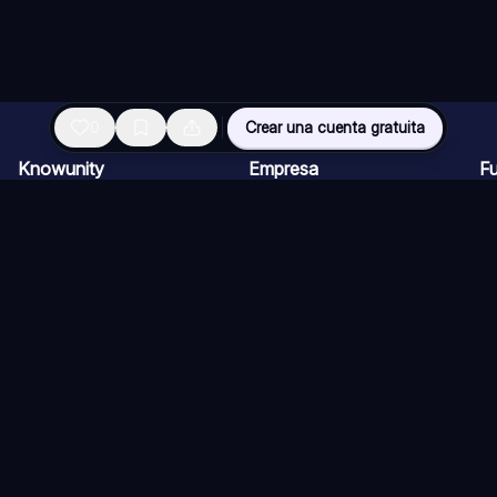
0
Crear una cuenta gratuita
Knowunity
Empresa
F
Página de inicio
Ofertas de empleo
Re
Ayuda
Programa de Creadores
Ch
Seguridad
Kit de prensa
Ta
Iniciar sesión
Cu
Áreas de conocimiento
Re
Ex