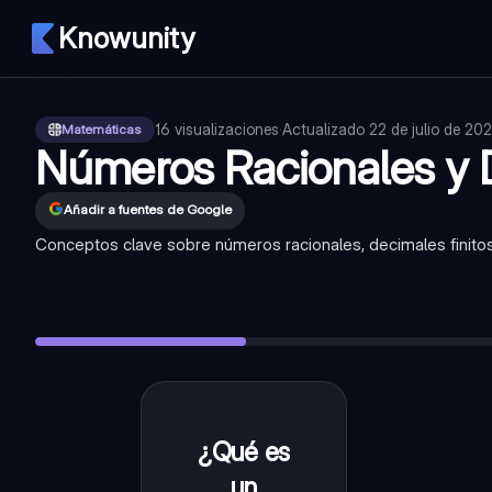
Knowunity
16
visualizaciones
·
Actualizado
22 de julio de 20
Matemáticas
Números Racionales y 
Añadir a fuentes de Google
Conceptos clave sobre números racionales, decimales finitos e
¿Qué es un número racional?
—
Cualquier número que se pue
¿Cómo se representa un número racional?
—
Se representa 
¿Qué es un decimal finito?
—
Un número decimal que tiene u
Da un ejemplo de decimal finito.
—
0.5, 2.75, 1.250
¿Qué es un decimal infinito periódico?
—
Un número decimal 
¿Qué es
Cualquier
número
un