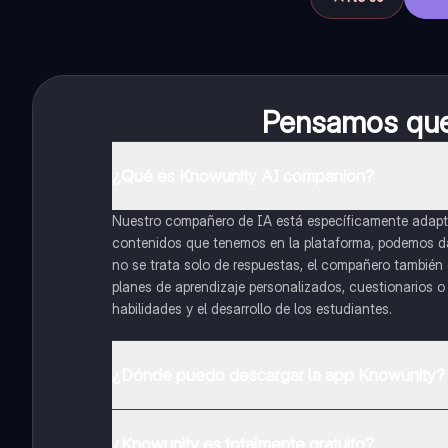
Pensamos que 
¿Qué es Knowunity AI companion?
Nuestro compañero de IA está específicamente adapta
contenidos que tenemos en la plataforma, podemos dar 
no se trata solo de respuestas, el compañero también g
planes de aprendizaje personalizados, cuestionarios 
habilidades y el desarrollo de los estudiantes.
¿Dónde puedo descargar la app Knowunity?
Puedes descargar la app en Google Play Store y Apple
¿Knowunity es totalmente gratuito?