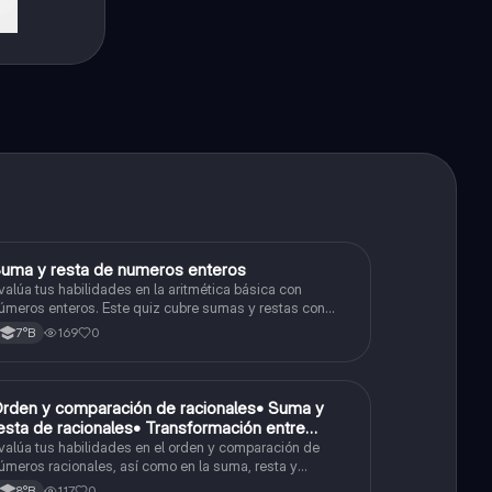
S
uma y resta de numeros enteros
Matemáticas
valúa tus habilidades en la aritmética básica con
úmeros enteros. Este quiz cubre sumas y restas con
úmeros positivos y negativos.
169
0
7°B
O
rden y comparación de racionales• Suma y
Matemáticas
esta de racionales• Transformación entre
ecimales y fracciones
valúa tus habilidades en el orden y comparación de
úmeros racionales, así como en la suma, resta y
onversión entre decimales y fracciones.
117
0
8°B