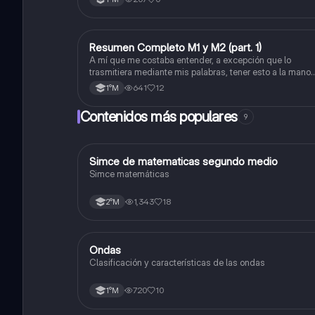
viceversa).
Resumen Completo M1 y M2 (part. 1)
Matemáticas
A mí que me costaba entender, a excepción que lo
trasmitiera mediante mis palabras, tener esto a la mano
me sirvió caleta, ojalá también les pueda servir a otros
641
12
1°M
Contenidos más populares
9
Simce de matematicas segundo medio
Matemáticas
Simce matemáticas
1,343
18
2°M
Ondas
Física
Clasificación y características de las ondas
720
10
1°M