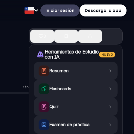
Iniciar sesión
Descarga la app
0
Herramientas de Estudio
NUEVO
con IA
Resumen
1
/
5
enteros y 'b' es diferente de cero.
Flashcards
o periódico).
Quiz
 coma.
Examen de práctica