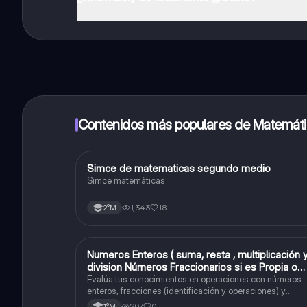
¡Sí lo es! Tienes acceso totalmente gratuito a todo e
inmeditamente. Puedes ganar dinero utilizando la apli
Contenidos más populares de Matemát
Simce de matematicas segundo medio
Matemáticas
Simce matemáticas
1,343
18
2°M
Numeros Enteros ( suma, resta , multiplicación 
Matemáticas
division Números Fraccionarios si es Propia o
Impropia o mixto ( suma , resta , multiplicación 
Evalúa tus conocimientos en operaciones con números
división) Porcentaje ( fracción, porcentual y
enteros, fracciones (identificación y operaciones) y
conversiones de porcentajes (fracción, decimal y
decimal).
207
0
1°M