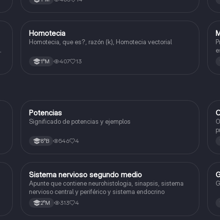
Homotecia
M
Matemáticas
Homotecia, que es?, razón (k), Homotecia vectorial
P
e
407
13
1°M
Potencias
C
Matemáticas
Significado de potencias y ejemplos
O
p
c
546
4
8°B
Sistema nervioso segundo medio
G
Biología
Apunte que contiene neurohistologia, sinapsis, sistema
G
nervioso central y periférico y sistema endocrino
313
4
2°M