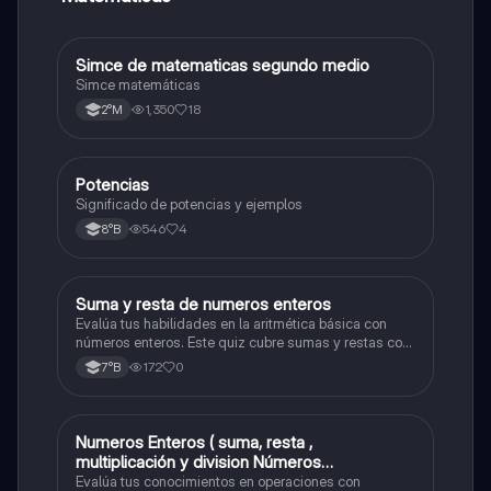
Simce de matematicas segundo medio
Matemáticas
Simce matemáticas
1,350
18
2°M
Potencias
Matemáticas
Significado de potencias y ejemplos
546
4
8°B
S
Suma y resta de numeros enteros
Matemáticas
Evalúa tus habilidades en la aritmética básica con
números enteros. Este quiz cubre sumas y restas con
números positivos y negativos.
172
0
7°B
Numeros Enteros ( suma, resta ,
Matemáticas
multiplicación y division Números
Fraccionarios si es Propia o Impropia o mixto
Evalúa tus conocimientos en operaciones con