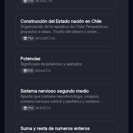
392
15
2°M
Construcción del Estado nación en Chile
Historia
Organización de la republica de Chile: Perspectivas,
proyectos e ideas. Triunfo del ideario y orden
conservador. Constitución de 1833. "Era Portaliana"
1,528
43
1°M
Potencias
Matemáticas
Significado de potencias y ejemplos
546
4
8°B
Sistema nervioso segundo medio
Biología
Apunte que contiene neurohistologia, sinapsis,
sistema nervioso central y periférico y sistema
endocrino
313
4
2°M
S
Suma y resta de numeros enteros
Matemáticas