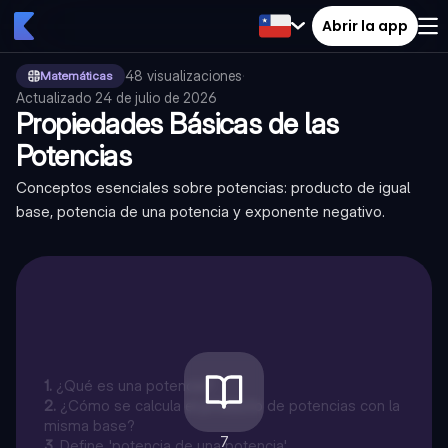
Abrir la app
48
visualizaciones
·
Matemáticas
Actualizado
24 de julio de 2026
Propiedades Básicas de las
Potencias
Conceptos esenciales sobre potencias: producto de igual
base, potencia de una potencia y exponente negativo.
1
.
¿Qué es una potencia?
2
.
¿Cómo se calcula el producto de potencias con la
misma base?
7
3
.
Define 'potencia de una potencia'.