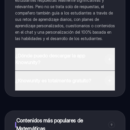
estudiantes respuestas realmente significativas y
relevantes. Pero no se trata solo de respuestas, el
compañero también guía a los estudiantes a través de
sus retos de aprendizaje diarios, con planes de
aprendizaje personalizados, cuestionarios o contenidos
en el chat y una personalización del 100% basada en
las habilidades y el desarrollo de los estudiantes.
¿Dónde puedo descargar la app
Knowunity?
Puedes descargar la app en Google Play Store y Apple
App Store.
¿Knowunity es totalmente gratuito?
¡Sí lo es! Tienes acceso totalmente gratuito a todo el
contenido de la app, puedes chatear con otros
alumnos y recibir ayuda inmeditamente. Puedes ganar
dinero utilizando la aplicación, que te permitirá acceder
a determinadas funciones.
Contenidos más populares de
9
Matemáticas