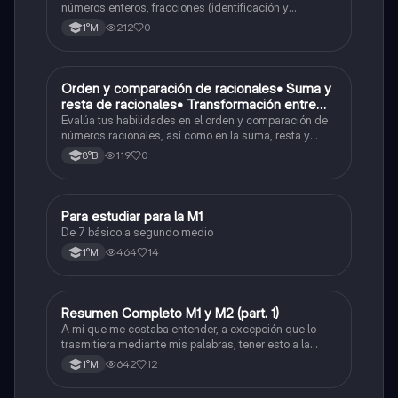
( suma , resta , multiplicación y división)
números enteros, fracciones (identificación y
operaciones) y conversiones de porcentajes (fracción,
Porcentaje ( fracción, porcentual y decimal).
212
0
1°M
decimal y viceversa).
O
Orden y comparación de racionales• Suma y
Matemáticas
resta de racionales• Transformación entre
decimales y fracciones
Evalúa tus habilidades en el orden y comparación de
números racionales, así como en la suma, resta y
conversión entre decimales y fracciones.
119
0
8°B
Para estudiar para la M1
Matemáticas
De 7 básico a segundo medio
464
14
1°M
Resumen Completo M1 y M2 (part. 1)
Matemáticas
A mí que me costaba entender, a excepción que lo
trasmitiera mediante mis palabras, tener esto a la
mano me sirvió caleta, ojalá también les pueda servir
642
12
1°M
a otros