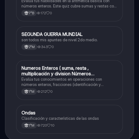
Evalúa tus habilidades en la aritmética básica con
números enteros. Este quiz cubre sumas y restas con
números positivos y negativos.
172
0
7°B
SEGUNDA GUERRA MUNDIAL
Historia
son todos mis apuntes de nivel 2do medio.
343
0
2°M
Numeros Enteros ( suma, resta ,
Matemáticas
multiplicación y division Números
Fraccionarios si es Propia o Impropia o mixto
Evalúa tus conocimientos en operaciones con
( suma , resta , multiplicación y división)
números enteros, fracciones (identificación y
operaciones) y conversiones de porcentajes (fracción,
Porcentaje ( fracción, porcentual y decimal).
212
0
1°M
decimal y viceversa).
Ondas
Física
Clasificación y características de las ondas
720
10
1°M