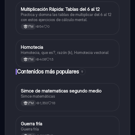
M
Multiplicación Rápida: Tablas del 6 al 12
Matemáticas
Practica y domina las tablas de multiplicar del 6 al 12
con estos ejercicios de cálculo mental.
54
0
1°M
Homotecia
Matemáticas
Homotecia, que es?, razón (k), Homotecia vectorial
408
13
1°M
Contenidos más populares
9
Simce de matematicas segundo medio
Matemáticas
Simce matemáticas
1,350
18
2°M
Guerra fría
Historia
Guerra fría