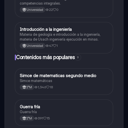
competencias integrales.
22
0
Universidad
Introducción a la ingeniería
Otros
Materia de geología e introducción a la ingeniería,
materia de Usach ingeniería ejecución en minas.
47
1
Universidad
Contenidos más populares
9
Simce de matematicas segundo medio
Matemáticas
Simce matemáticas
1,346
18
2°M
Guerra fría
Historia
Guerra fría
391
15
2°M