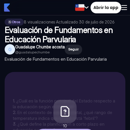
Abrir la app
8
visualizaciones
·
Actualizado
30 de julio de 2026
Otros
Evaluación de Fundamentos en
Educación Parvularia
Guadalupe Chumbe acosta
G
Seguir
@
guadalupechumbe
Evaluación de Fundamentos en Educación Parvularia
1
.
¿Cuál es la función principal del Estado respecto a
la educación según el material?
2
.
En el contexto de salud neonatal, ¿qué rango de
temperatura indica que el niño está 'febril'?
3
.
¿Qué define la planificación a corto plazo en
10
educación parvularia?