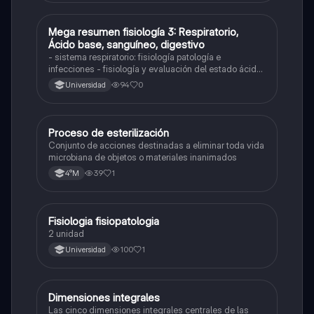
Mega resumen fisiología 3: Respiratorio,
Biología
Ácido base, sanguíneo, digestivo
- sistema respiratorio: fisiología patología e
infecciones - fisiología y evaluación del estado ácido
base - sistema renal: fisiología y patología -
94
0
Universidad
sanguíneo: lo más básico y anemia - fisiología
sistema digestivo
Proceso de esterilización
Otros
Conjunto de acciones destinadas a eliminar toda vida
microbiana de objetos o materiales inanimados
39
1
4°M
Fisiologia fisiopatologia
Otros
2 unidad
100
1
Universidad
Dimensiones integrales
Otros
Las cinco dimensiones integrales centrales de las