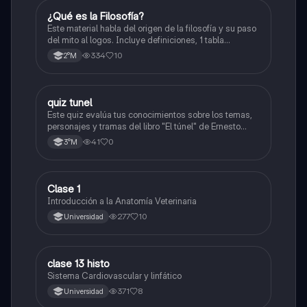
¿Qué es la Filosofía?
Historia
Este material habla del origen de la filosofía y su paso
del mito al logos. Incluye definiciones, 1 tabla
comparativa, conceptos como la cosmología y la
334
10
2°M
antropología, y propuestas de filósofos presocráticos.
También aborda las preguntas retóricas.
quiz tunel
Otros
Este quiz evalúa tus conocimientos sobre los temas,
personajes y tramas del libro "El túnel" de Ernesto
Sabato.
41
0
3°M
Clase 1
Otros
Introducción a la Anatomía Veterinaria
277
10
Universidad
clase 13 histo
Otros
Sistema Cardiovascular y linfático
371
8
Universidad