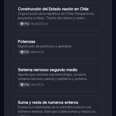
Construcción del Estado nación en Chile
Historia
Organización de la republica de Chile: Perspectivas,
proyectos e ideas. Triunfo del ideario y orden
conservador. Constitución de 1833. "Era Portaliana"
1,522
43
1°M
Potencias
Matemáticas
Significado de potencias y ejemplos
546
4
8°B
Sistema nervioso segundo medio
Biología
Apunte que contiene neurohistologia, sinapsis,
sistema nervioso central y periférico y sistema
endocrino
313
4
2°M
S
Suma y resta de numeros enteros
Matemáticas
Evalúa tus habilidades en la aritmética básica con
números enteros. Este quiz cubre sumas y restas con
números positivos y negativos.