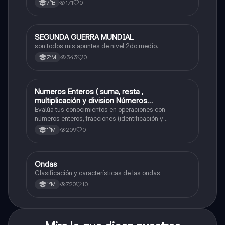
171
0
7°B
SEGUNDA GUERRA MUNDIAL
Historia
son todos mis apuntes de nivel 2do medio.
343
0
2°M
Numeros Enteros ( suma, resta ,
Matemáticas
multiplicación y division Números
Fraccionarios si es Propia o Impropia o mixto
Evalúa tus conocimientos en operaciones con
( suma , resta , multiplicación y división)
números enteros, fracciones (identificación y
operaciones) y conversiones de porcentajes (fracción,
Porcentaje ( fracción, porcentual y decimal).
209
0
1°M
decimal y viceversa).
Ondas
Física
Clasificación y características de las ondas
720
10
1°M