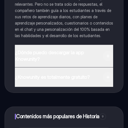
relevantes. Pero no se trata solo de respuestas, el
compañero también guía a los estudiantes a través de
sus retos de aprendizaje diarios, con planes de
aprendizaje personalizados, cuestionarios o contenidos
en el chat y una personalización del 100% basada en
las habilidades y el desarrollo de los estudiantes.
¿Dónde puedo descargar la app
Knowunity?
Puedes descargar la app en Google Play Store y Apple
App Store.
¿Knowunity es totalmente gratuito?
¡Sí lo es! Tienes acceso totalmente gratuito a todo el
contenido de la app, puedes chatear con otros
alumnos y recibir ayuda inmeditamente. Puedes ganar
dinero utilizando la aplicación, que te permitirá acceder
a determinadas funciones.
Contenidos más populares de Historia
9