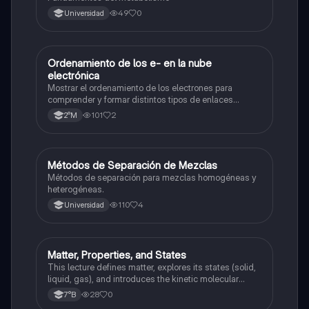
49
0
Universidad
Ordenamiento de los e- en la nube
Química
electrónica
Mostrar el ordenamiento de los electrones para
comprender y formar distintos tipos de enlaces
químicos.
101
2
2°M
Métodos de Separación de Mezclas
Química
Métodos de separación para mezclas homogéneas y
heterogéneas.
110
4
Universidad
Matter, Properties, and States
Química
This lecture defines matter, explores its states (solid,
liquid, gas), and introduces the kinetic molecular
theory to explain the behavior of matter.
28
0
7°B