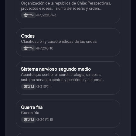
Organización de la republica de Chile: Perspectivas,
proyectos e ideas. Triunfo del ideario y orden
conservador. Constitución de 1833. "Era Portaliana"
1,522
43
1°M
Ondas
Física
Clasificación y características de las ondas
720
10
1°M
Sistema nervioso segundo medio
Biología
Apunte que contiene neurohistologia, sinapsis,
sistema nervioso central y periférico y sistema
endocrino
313
4
2°M
Guerra fría
Historia
Guerra fría
391
15
2°M