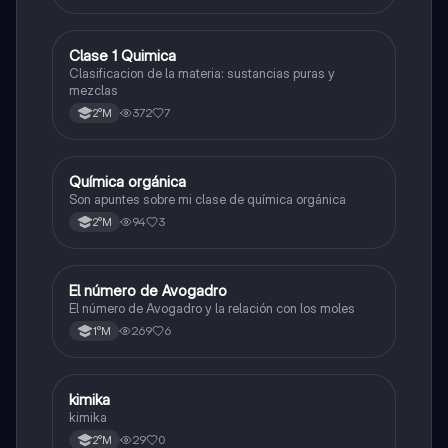
Clase 1 Quimica
Química
Clasificacion de la materia: sustancias puras y
mezclas
372
7
2°M
Química orgánica
Química
Son apuntes sobre mi clase de química orgánica
94
3
2°M
El número de Avogadro
Química
El número de Avogadro y la relación con los moles
269
6
1°M
kimika
Química
kimika
29
0
2°M