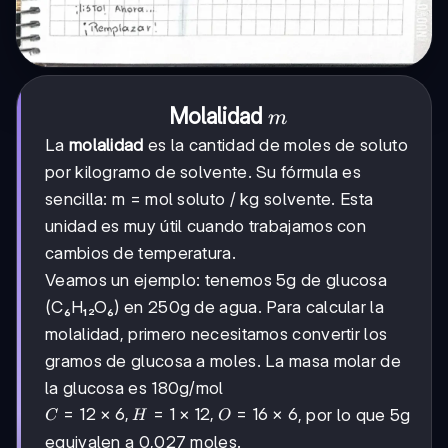
m
Molalidad
m
La
molalidad
es la cantidad de moles de soluto
por kilogramo de solvente. Su fórmula es
sencilla: m = mol soluto / kg solvente. Esta
unidad es muy útil cuando trabajamos con
cambios de temperatura.
Veamos un ejemplo: tenemos 5g de glucosa
(C₆H₁₂O₆) en 250g de agua. Para calcular la
molalidad, primero necesitamos convertir los
gramos de glucosa a moles. La masa molar de
la glucosa es 180g/mol
C=12×6,
=
12
×
6
,
=
1
×
12
,
=
16
×
6
, por lo que 5g
C
H
O
H=1×12,
equivalen a 0,027 moles.