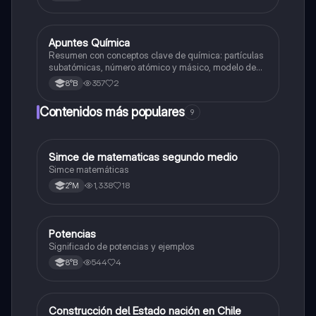
Apuntes Química
Química
Resumen con conceptos clave de química: partículas
subatómicas, número atómico y másico, modelo de
Bohr e iones. Ideal para repasar de forma clara y
357
2
8°B
rápida.
Contenidos más populares
9
Simce de matematicas segundo medio
Matemáticas
Simce matemáticas
1,338
18
2°M
Potencias
Matemáticas
Significado de potencias y ejemplos
544
4
8°B
Construcción del Estado nación en Chile
Historia