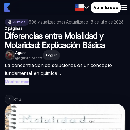
Abrir la app
308
visualizaciones
·
Actualizado
15 de julio de 2026
·
Química
2 páginas
Diferencias entre Molalidad y
Molaridad: Explicación Básica
Aguss
Seguir
@
agustinibaceta
La concentración de soluciones es un concepto
fundamental en química...
Mostrar más
of
2
1