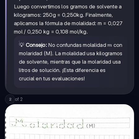
O=16×6
Luego convertimos los gramos de solvente a
kilogramos: 250g = 0,250kg. Finalmente,
aplicamos la fórmula de molalidad: m = 0,027
mol / 0,250 kg = 0,108 mol/kg.
m
💡
Consejo:
No confundas molalidad
con
m
molaridad (M). La molalidad usa kilogramos
de solvente, mientras que la molaridad usa
litros de solución. ¡Esta diferencia es
crucial en tus evaluaciones!
of
2
2