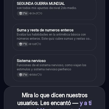
SEGUNDA GUERRA MUNDIAL
Historia
son todos mis apuntes de nivel 2do medio.
343
0
2°M
S
Suma y resta de numeros enteros
Matemáticas
Evalúa tus habilidades en la aritmética básica con
números enteros. Este quiz cubre sumas y restas con
números positivos y negativos.
168
0
7°B
S
Sistema nervioso
Biología
Funciones de el sistema nervioso, como viajan los
estimulos y sistema nervioso periferico
586
0
2°M
Mira lo que dicen nuestros
usuarios. Les encantó —
y a ti