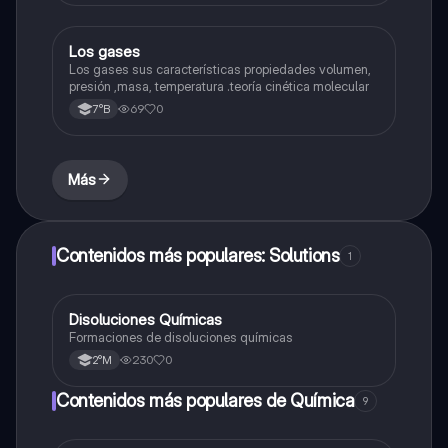
Los gases
Química
Los gases sus características propiedades volumen,
presión ,masa, temperatura .teoría cinética molecular
69
0
7°B
Más
Contenidos más populares: Solutions
1
Disoluciones Químicas
Química
Formaciones de disoluciones químicas
230
0
2°M
Contenidos más populares de Química
9