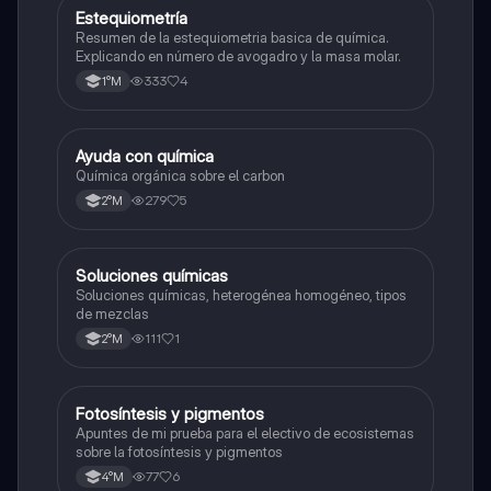
Estequiometría
Química
Resumen de la estequiometria basica de química.
Explicando en número de avogadro y la masa molar.
333
4
1°M
Ayuda con química
Química
Química orgánica sobre el carbon
279
5
2°M
Soluciones químicas
Química
Soluciones químicas, heterogénea homogéneo, tipos
de mezclas
111
1
2°M
Fotosíntesis y pigmentos
Biología
Apuntes de mi prueba para el electivo de ecosistemas
sobre la fotosíntesis y pigmentos
77
6
4°M