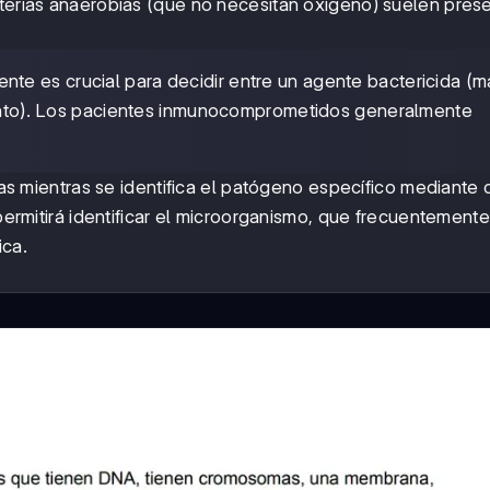
cterias anaerobias (que no necesitan oxígeno) suelen pres
ente es crucial para decidir entre un agente bactericida (m
miento). Los pacientes inmunocomprometidos generalmente
icas mientras se identifica el patógeno específico mediante c
 permitirá identificar el microorganismo, que frecuentemente
ica.