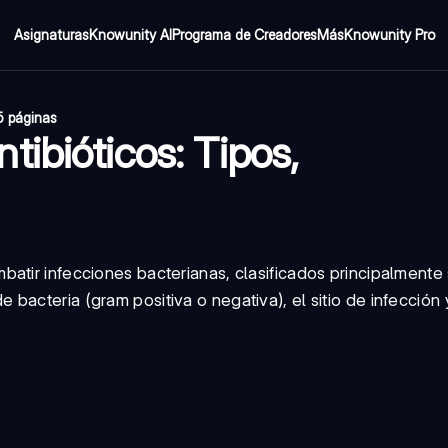
Asignaturas
Knowunity AI
Programa de Creadores
Más
Knowunity Pro
5 páginas
ibióticos: Tipos,
atir infecciones bacterianas, clasificados principalmente
acteria (gram positiva o negativa), el sitio de infección 