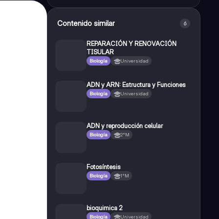
Contenido similar
6
REPARACIÓN Y RENOVACIÓN
TISULAR
Biología
Universidad
ADN y ARN: Estructura y Funciones
Biología
Universidad
ADN y reproducción celular
Biología
2°M
Fotosíntesis
Biología
1°M
bioquimica 2
Biología
Universidad