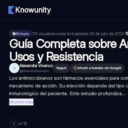
Knowunity
113
visualizaciones
·
Actualizado
26 de julio de 2026
·
1
Biología
Guía Completa sobre Ant
Usos y Resistencia
Alexandra Vivanco
A
Seguir
Añadir a fuentes de Google
@
alexandravivanc
Los antimicrobianos son fármacos esenciales para comb
mecanismo de acción. Su elección depende del tipo de b
inmunológico del paciente. Este estudio profundiza...
Mostrar más
of
15
1