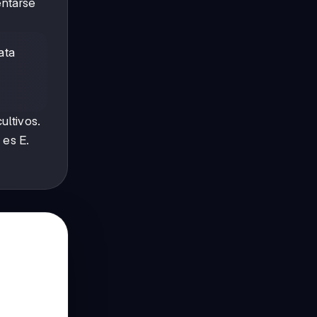
entarse
ata
ultivos.
 es E.