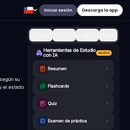
Iniciar sesión
Descarga la app
3
Herramientas de Estudio
NUEVO
con IA
Resumen
 según su
Flashcards
y el estado
Quiz
Examen de práctica