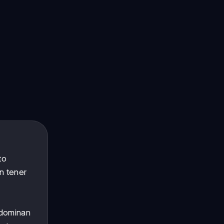
to
n tener
edominan