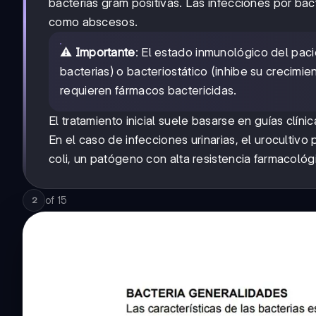
bacterias gram positivas. Las infecciones por ba
como abscesos.
⚠️
Importante
: El estado inmunológico del paci
bacterias) o bacteriostático (inhibe su creci
requieren fármacos bactericidas.
El tratamiento inicial suele basarse en guías clín
En el caso de infecciones urinarias, el urocultivo
coli, un patógeno con alta resistencia farmacológ
of
15
2