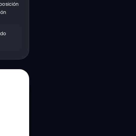
xposición
ión
ado