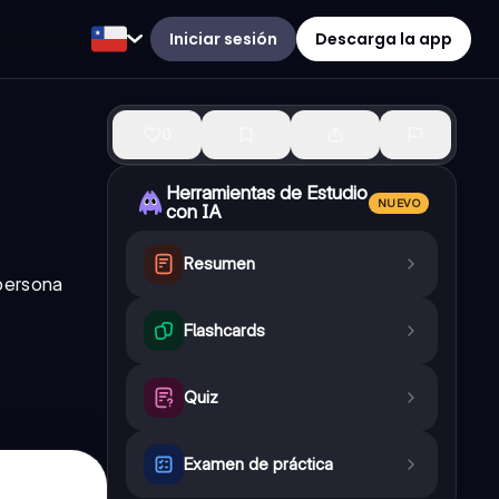
Iniciar sesión
Descarga la app
0
Herramientas de Estudio
NUEVO
con IA
Resumen
 persona
Flashcards
Quiz
Examen de práctica