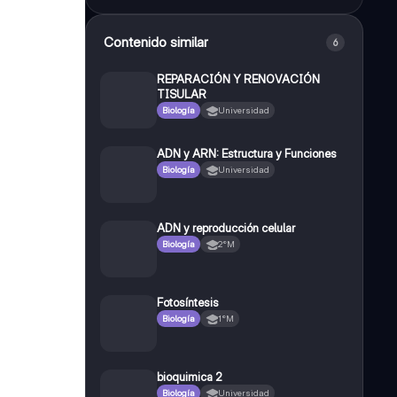
Contenido similar
6
REPARACIÓN Y RENOVACIÓN
TISULAR
Biología
Universidad
ADN y ARN: Estructura y Funciones
Biología
Universidad
ADN y reproducción celular
Biología
2°M
Fotosíntesis
Biología
1°M
bioquimica 2
Biología
Universidad