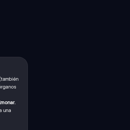
(también
órganos
lmonar
.
a una