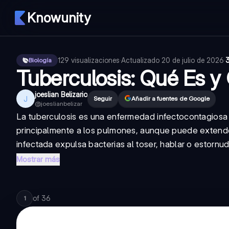
Knowunity
129
visualizaciones
·
Actualizado
20 de julio de 2026
·
Biología
Tuberculosis: Qué Es y
joeslian Belizario
J
Seguir
Añadir a fuentes de Google
@
joeslianbelizar
La tuberculosis es una enfermedad infectocontagiosa
principalmente a los pulmones, aunque puede extende
infectada expulsa bacterias al toser, hablar o estornuda
Mostrar más
of
36
1