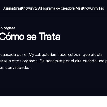
Asignaturas
Knowunity AI
Programa de Creadores
Más
Knowunity Pro
36 páginas
 Cómo se Trata
 causada por el Mycobacterium tuberculosis, que afecta
rse a otros órganos. Se transmite por el aire cuando una
r, convirtiendo...