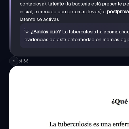
contagiosa),
latente
(la bacteria está presente p
inicial, a menudo con síntomas leves) o
postprima
latente se activa).
💡
¿Sabías que?
La tuberculosis ha acompañad
evidencias de esta enfermedad en momias egi
of
36
2