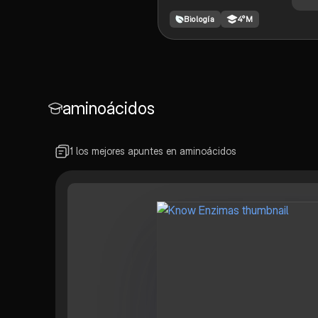
supramoleculares y
Biología
4°M
organelos
aminoácidos
1 los mejores apuntes en aminoácidos