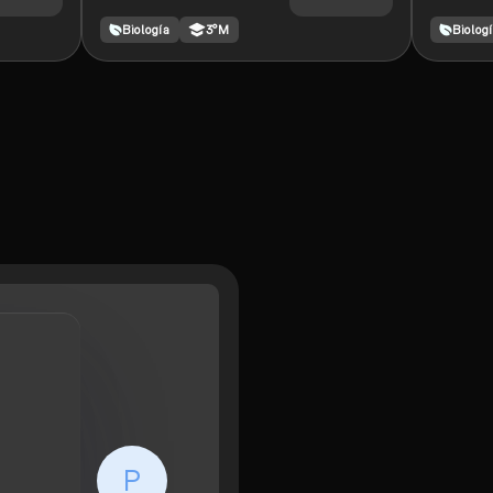
propiedades de las
Biología
3°M
Biolog
proteínas, incluyendo su
composición, la
formación de enlaces
peptídicos y la
clasificación basada en
el número de
aminoácidos.
P