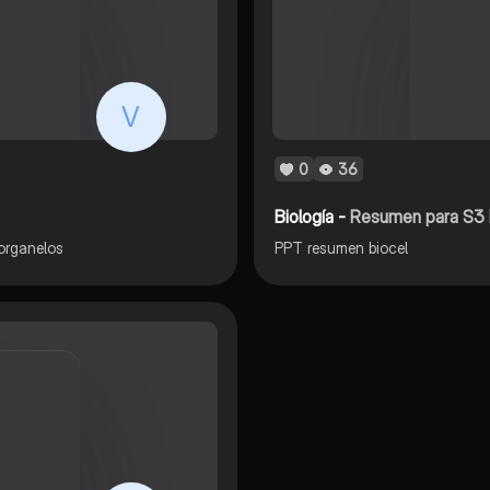
V
0
36
Biología -
Resumen para S3 
 organelos
PPT resumen biocel