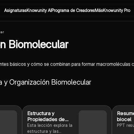
Asignaturas
Knowunity AI
Programa de Creadores
Más
Knowunity Pro
lar
ón Biomolecular
tes básicos y cómo se combinan para formar macromoléculas com
a y Organización Biomolecular
Estructura y
Resume
Propiedades de
biocel
Proteínas
Esta lección explora la
PPT res
estructura y las