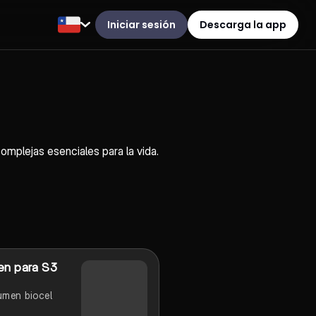
Iniciar sesión
Descarga la app
plejas esenciales para la vida.
n para S3
umen biocel