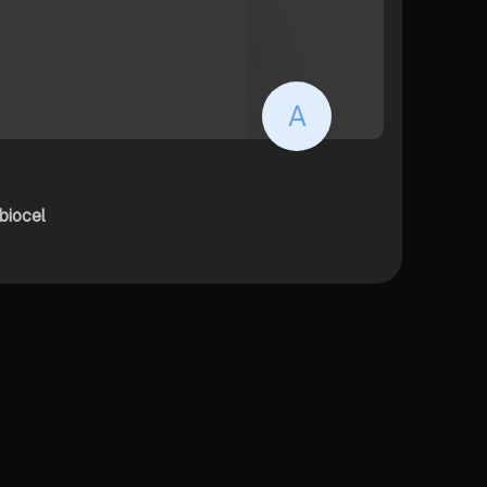
A
biocel