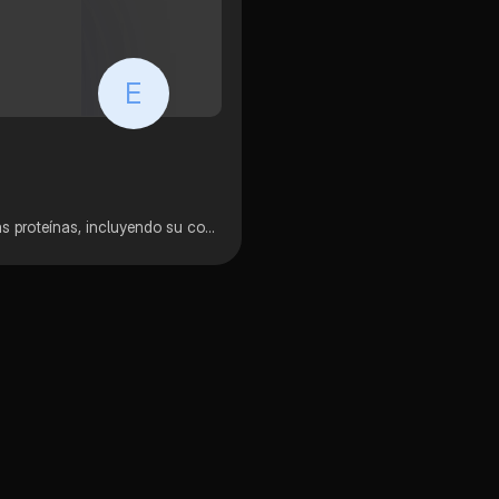
E
Esta lección explora la estructura y las propiedades de las proteínas, incluyendo su composición, la formación de enlaces peptídicos y la clasificación basada en el número de aminoácidos.