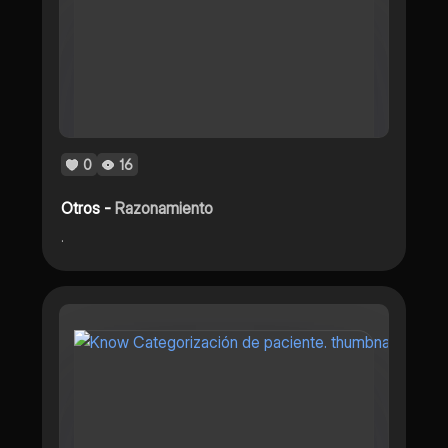
0
16
Otros -
Razonamiento
.