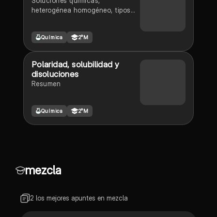
Soluciones químicas,
heterogénea homogéneo, tipos
de mezclas
Química
2°M
Polaridad, solubilidad y
disoluciones
Resumen
Química
2°M
mezcla
2 los mejores apuntes en mezcla