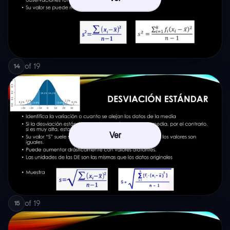
of
19
14
Ver
of
19
15