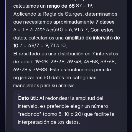
87
87
−
19
calculamos un
rango de 68
.
-
Aplicando la Regla de Sturges, determinamos
19
que necesitamos aproximadamente
7 clases
k = 1 +
=
1
+
3
,
322
⋅
(
60
)
=
6
,
91
≈
7
. Con estos
k
l
o
g
3,322·log(60)
datos, calculamos una
amplitud de intervalo de
= 6,91 ≈ 7
I =
=
68/7
=
9
,
71
≈
10
10
.
I
68/7
El resultado es una distribución en 7 intervalos
=
de edad: 19-28, 29-38, 39-48, 49-58, 59-68,
9,71
≈ 10
69-78 y 79-88. Esta estructura nos permite
organizar los 60 datos en categorías
manejables para su análisis.
Dato útil:
Al redondear la amplitud del
intervalo, es preferible elegir un número
"redondo" (como 5, 10 o 20) que facilite la
interpretación de los datos.