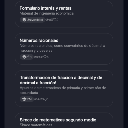
Formulario interés y rentas
Matemáticas
Material de ingeniería económica
63
2
Universidad
Números racionales
Matemáticas
Números racionales, como convertirlos de décimal a
fracción y viceversa
808
4
8°B
Transformacion de fraccion a decimal y de
Matemáticas
decimal a fracción!
Apuntes de matematicas de primaria y primer año de
secundaria
490
1
1°M
Simce de matematicas segundo medio
Matemáticas
Simce matemáticas