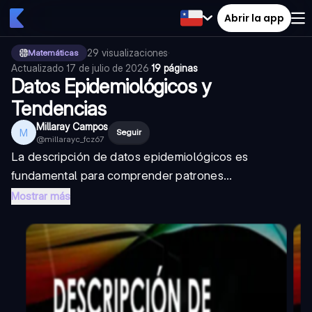
Abrir la app
29
visualizaciones
·
Matemáticas
Actualizado
17 de julio de 2026
·
19 páginas
Datos Epidemiológicos y
Tendencias
Millaray Campos
M
Seguir
@
millarayc_fcz67
La descripción de datos epidemiológicos es
fundamental para comprender patrones...
Mostrar más