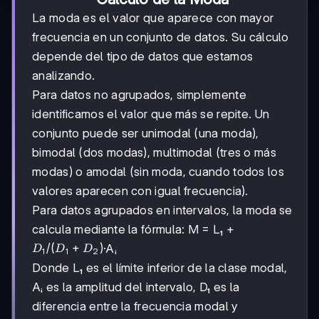
La moda es el valor que aparece con mayor
frecuencia en un conjunto de datos. Su cálculo
depende del tipo de datos que estamos
analizando.
Para datos no agrupados, simplemente
identificamos el valor que más se repite. Un
conjunto puede ser unimodal (una moda),
bimodal (dos modas), multimodal (tres o más
modas) o amodal (sin moda, cuando todos los
valores aparecen con igual frecuencia).
Para datos agrupados en intervalos, la moda se
calcula mediante la fórmula: M = L₁ +
D₁/(D₁+D₂)
/
(
+
)
·Aᵢ
D
D
D
1
1
2
Donde L₁ es el límite inferior de la clase modal,
Aᵢ es la amplitud del intervalo, D₁ es la
diferencia entre la frecuencia modal y