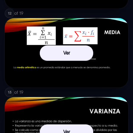
of
19
12
Ver
of
19
13
Ver