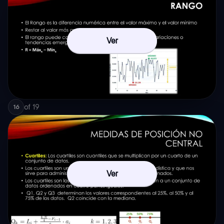
Ver
of
19
16
Ver