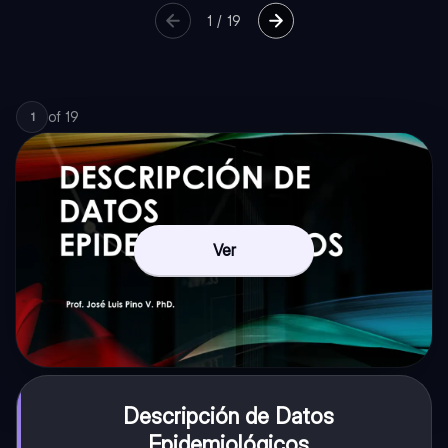
1
/
19
of
19
1
Ver
Descripción de Datos
Epidemiológicos