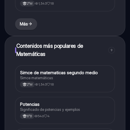
1,343
18
2°M
Más
Contenidos más populares de
9
Matemáticas
Simce de matematicas segundo medio
Matemáticas
Simce matemáticas
1,343
18
2°M
Potencias
Matemáticas
Significado de potencias y ejemplos
546
4
8°B