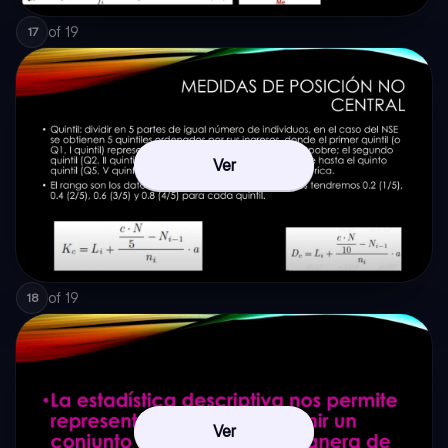
of
19
17
Ver
of
19
18
Ver