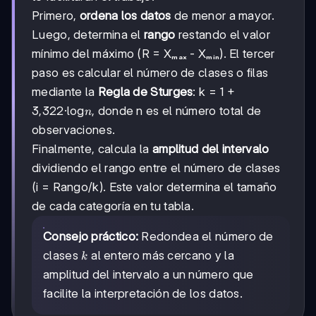
Primero,
ordena los datos
de menor a mayor.
Luego, determina el
rango
restando el valor
mínimo del máximo (R = Xₘₐₓ - Xₘᵢₙ). El tercer
paso es calcular el número de clases o filas
mediante la
Regla de Sturges
: k = 1 +
n
3,322·log
, donde n es el número total de
n
observaciones.
Finalmente, calcula la
amplitud del intervalo
dividiendo el rango entre el número de clases
(i = Rango/k). Este valor determina el tamaño
de cada categoría en tu tabla.
Consejo práctico:
Redondea el número de
k
clases
al entero más cercano y la
k
amplitud del intervalo a un número que
facilite la interpretación de los datos.