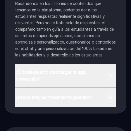
Basándonos en los millones de contenidos que
tenemos en la plataforma, podemos dar a los
estudiantes respuestas realmente significativas y
relevantes. Pero no se trata solo de respuestas, el
compañero también guía a los estudiantes a través de
sus retos de aprendizaje diarios, con planes de
aprendizaje personalizados, cuestionarios o contenidos
en el chat y una personalización del 100% basada en
las habilidades y el desarrollo de los estudiantes.
¿Dónde puedo descargar la app
Knowunity?
Puedes descargar la app en Google Play Store y Apple
App Store.
¿Knowunity es totalmente gratuito?
¡Sí lo es! Tienes acceso totalmente gratuito a todo el
contenido de la app, puedes chatear con otros
alumnos y recibir ayuda inmeditamente. Puedes ganar
dinero utilizando la aplicación, que te permitirá acceder