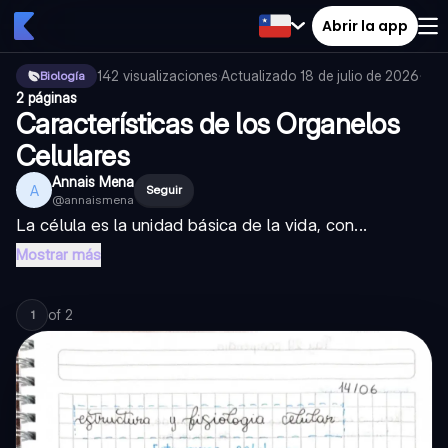
Abrir la app
142
visualizaciones
·
Actualizado
18 de julio de 2026
·
Biología
2 páginas
Características de los Organelos
Celulares
Annais Mena
A
Seguir
@
annaismena
La célula es la unidad básica de la vida, con...
Mostrar más
of
2
1