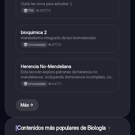
Ojalá les sirva para estudiar :)
107
2
1°M
bioquimica 2
Biología
metabolismo integrado de las biomoleculas
27
0
Universidad
Herencia No-Mendeliana
Biología
Esta lección explora patrones de herencia no
mendelianos, incluyendo dominancia incompleta, co-
dominancia y herencia ligada al sexo, con el objetivo
44
1
Universidad
de comprender la transmisión genética.
Más
Contenidos más populares de Biología
9