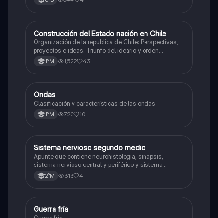
8°B
Construcción del Estado nación en Chile
Historia
Organización de la republica de Chile: Perspectivas,
proyectos e ideas. Triunfo del ideario y orden
conservador. Constitución de 1833. "Era Portaliana"
1,522
43
1°M
Ondas
Física
Clasificación y características de las ondas
720
10
1°M
Sistema nervioso segundo medio
Biología
Apunte que contiene neurohistologia, sinapsis,
sistema nervioso central y periférico y sistema
endocrino
313
4
2°M
Guerra fría
Historia
Guerra fría