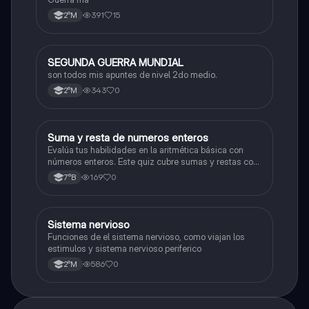
391
15
2°M
SEGUNDA GUERRA MUNDIAL
Historia
son todos mis apuntes de nivel 2do medio.
343
0
2°M
S
Suma y resta de numeros enteros
Matemáticas
Evalúa tus habilidades en la aritmética básica con
números enteros. Este quiz cubre sumas y restas con
números positivos y negativos.
169
0
7°B
S
Sistema nervioso
Biología
Funciones de el sistema nervioso, como viajan los
estimulos y sistema nervioso periferico
586
0
2°M