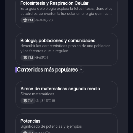
Fotosíntesis y Respiración Celular
Biología
Esta guía de biología explora la fotosíntesis, donde los
autótrofos convierten la luz solar en energía química, y
la respiración celular, un proceso vital para el flujo de
749
20
1°M
energía en los ecosistemas.
Biologia, poblaciones y comunidades
Biología
describir las caracteristicas propias de una poblacion
y los factores que la regulan
63
1
1°M
Contenidos más populares
9
Simce de matematicas segundo medio
Matemáticas
Simce matemáticas
1,343
18
2°M
Potencias
Matemáticas
Significado de potencias y ejemplos
544
4