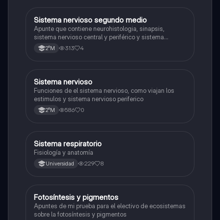
Sistema nervioso segundo medio
Biología
Apunte que contiene neurohistologia, sinapsis,
sistema nervioso central y periférico y sistema
endocrino
313
4
2°M
S
Sistema nervioso
Biología
Funciones de el sistema nervioso, como viajan los
estimulos y sistema nervioso periferico
586
0
2°M
Sistema respiratorio
Biología
Fisiología y anatomía
229
8
Universidad
Fotosíntesis y pigmentos
Biología
Apuntes de mi prueba para el electivo de ecosistemas
sobre la fotosíntesis y pigmentos