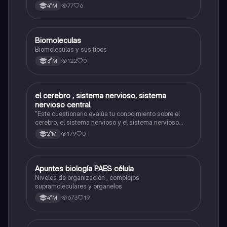
77
6
4°M
Biomoleculas
Biología
Biomoleculas y sus tipos
122
0
3°M
el cerebro , sistema nervioso, sistema
Biología
nervioso central
"Este cuestionario evalúa tu conocimiento sobre el
cerebro, el sistema nervioso y el sistema nervioso
central."
179
0
2°M
Apuntes biología PAES célula
Biología
Niveles de organización , complejos
supramoleculares y organelos
673
19
4°M