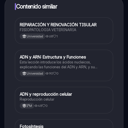
a determinadas funciones.
Contenido similar
REPARACIÓN Y RENOVACIÓN TISULAR
Biología
FISIOPATOLOGIA VETERINARIA
68
1
Universidad
ADN y ARN: Estructura y Funciones
Biología
Esta lección introduce los ácidos nucleicos,
explicando las funciones del ADN y ARN, y su
estructura basada en nucleótidos.
90
0
Universidad
ADN y reproducción celular
Biología
Reproducción celular
48
0
2°M
Fotosíntesis
Biología