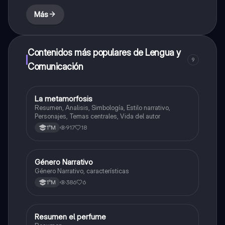
Más
Contenidos más populares de Lengua y
9
Comunicación
La metamorfosis
Lengua y Comunicación
Resumen, Analisis, Simbología, Estilo narrativo,
Personajes, Temas centrales, Vida del autor
917
18
1°M
Género Narrativo
Lengua y Comunicación
Género Narrativo, características
386
6
1°M
Resumen el perfume
Lengua y Comunicación