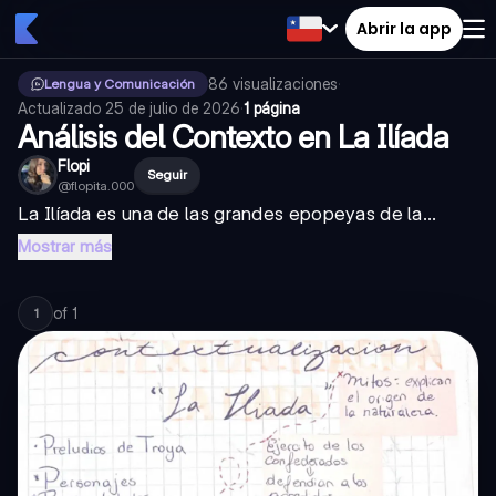
Abrir la app
86
visualizaciones
·
Lengua y Comunicación
Actualizado
25 de julio de 2026
·
1 página
Análisis del Contexto en La Ilíada
Flopi
Seguir
@
flopita.000
La Ilíada es una de las grandes epopeyas de la...
Mostrar más
of
1
1