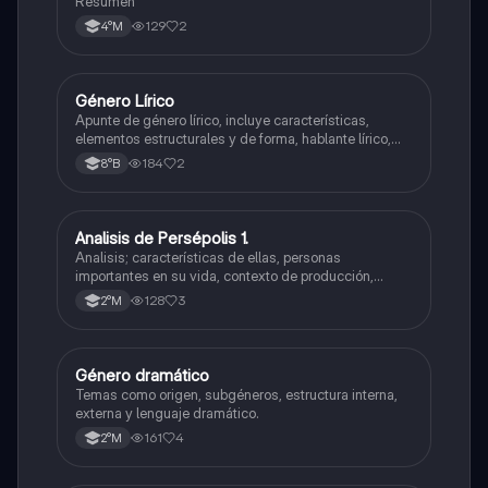
Resumen
129
2
4°M
Género Lírico
Lengua y Comunicación
Apunte de género lírico, incluye características,
elementos estructurales y de forma, hablante lírico,
objeto lírico, motivo lírico, temple de ánimo, actitudes
184
2
8°B
líricas y sinalefa.
Analisis de Persépolis 1.
Lengua y Comunicación
Analisis; características de ellas, personas
importantes en su vida, contexto de producción,
visión de mundo, etc.
128
3
2°M
Género dramático
Lengua y Comunicación
Temas como origen, subgéneros, estructura interna,
externa y lenguaje dramático.
161
4
2°M