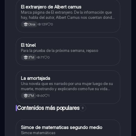
El extranjero de Albert camus
Lengua y Comunicación
Marca página de El extranjero. De la información que
hay, habla del autor, Albert Camus nos cuentan donde
nace, la fecha y premios, Nos dan el contexto histórico
139
0
Otros
cuando se escribió este libro y aspectos de la obra.
El túnel
Lengua y Comunicación
Para la prueba de la próxima semana, repaso
71
0
3°M
La amortajada
Lengua y Comunicación
Una novela que es narrado por una mujer luego de su
muerte, mostrando y explicando como fue su vida
antes de morir.
60
1
2°M
Contenidos más populares
9
Simce de matematicas segundo medio
Matemáticas
Simce matemáticas