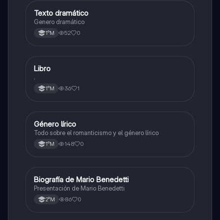
Texto dramático
Lengua y Comunicación
Genero dramático
52
0
1°M
Libro
Lengua y Comunicación
.
36
1
1°M
Género lírico
Lengua y Comunicación
Todo sobre el romanticismo y el género lírico
148
0
1°M
Biografía de Mario Benedetti
Lengua y Comunicación
Presentación de Mario Benedetti
86
0
2°M