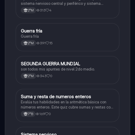
sistema nervioso central y periférico y sistema
endocrino
313
4
2°M
Guerra fría
Historia
Guerra fría
391
15
2°M
SEGUNDA GUERRA MUNDIAL
Historia
son todos mis apuntes de nivel 2do medio.
343
0
2°M
S
Suma y resta de numeros enteros
Matemáticas
Evalúa tus habilidades en la aritmética básica con
números enteros. Este quiz cubre sumas y restas con
números positivos y negativos.
169
0
7°B
Sistema nervioso
Biología