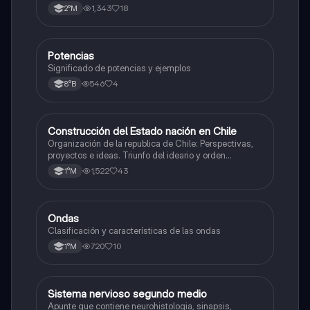
1,343
18
2°M
Potencias
Matemáticas
Significado de potencias y ejemplos
546
4
8°B
Construcción del Estado nación en Chile
Historia
Organización de la republica de Chile: Perspectivas,
proyectos e ideas. Triunfo del ideario y orden
conservador. Constitución de 1833. "Era Portaliana"
1,522
43
1°M
Ondas
Física
Clasificación y características de las ondas
720
10
1°M
Sistema nervioso segundo medio
Biología
Apunte que contiene neurohistologia, sinapsis,