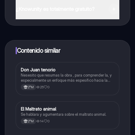
Puedes descargar la app en Google Play Store y Apple
App Store.
¿Knowunity es totalmente gratuito?
¡Sí lo es! Tienes acceso totalmente gratuito a todo el
contenido de la app, puedes chatear con otros
alumnos y recibir ayuda inmeditamente. Puedes ganar
dinero utilizando la aplicación, que te permitirá acceder
a determinadas funciones.
Contenido similar
Don Juan tenorio
Lengua y Comunicación
Nesesito que resumas la obra , para comprender la, y
especialmente un enfoque más espesifico hacia la
parte dos
25
0
2°M
El Maltrato animal
Lengua y Comunicación
Se hablara y agumentara sobre el maltrato animal.
14
0
2°M