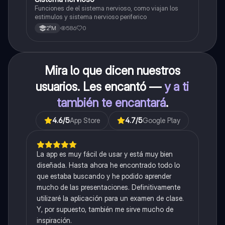
S
Funciones de el sistema nervioso, como viajan los
estimulos y sistema nervioso periferico
586
0
2°M
Mira lo que dicen nuestros
usuarios. Les encantó —
y a ti
también te encantará
.
4.6
/5
App Store
4.7
/5
Google Play
La app es muy fácil de usar y está muy bien
diseñada. Hasta ahora he encontrado todo lo
que estaba buscando y he podido aprender
mucho de las presentaciones. Definitivamente
utilizaré la aplicación para un examen de clase.
Y, por supuesto, también me sirve mucho de
inspiración.