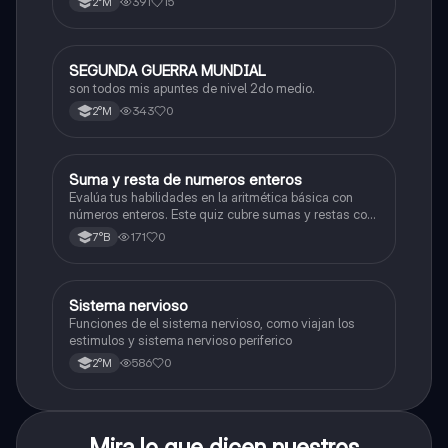
391
15
2°M
SEGUNDA GUERRA MUNDIAL
Historia
son todos mis apuntes de nivel 2do medio.
343
0
2°M
S
Suma y resta de numeros enteros
Matemáticas
Evalúa tus habilidades en la aritmética básica con
números enteros. Este quiz cubre sumas y restas con
números positivos y negativos.
171
0
7°B
S
Sistema nervioso
Biología
Funciones de el sistema nervioso, como viajan los
estimulos y sistema nervioso periferico
586
0
2°M
Mira lo que dicen nuestros