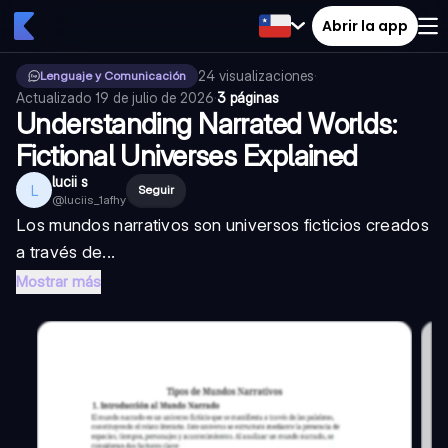
Abrir la app
24
visualizaciones
·
Lenguaje y Comunicación
Actualizado
19 de julio de 2026
·
3 páginas
Understanding Narrated Worlds:
Fictional Universes Explained
lucii s
L
Seguir
@
luciis_1afhy
Los mundos narrativos son universos ficticios creados
a través de...
Mostrar más