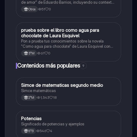
de amor" de Eduardo Barrios, incluyendo su contexto,
estructura y los relatos "¡Pobre feo!" y "Papá y mamá",
51
0
Otros
junto con textos anexos.
P
prueba sobre el libro como agua para
Lenguaje y Comunicación
chocolate de Laura Esquivel
Pon a prueba tus conocimientos sobre la novela
"Como agua para chocolate" de Laura Esquivel con
este quiz.
61
0
3°M
Contenidos más populares
9
Simce de matematicas segundo medio
Matemáticas
Simce matemáticas
1,343
18
2°M
Potencias
Matemáticas
Significado de potencias y ejemplos
546
4
8°B