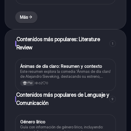
Más
Contenidos más populares: Literature
1
Review
Ánimas de día claro: Resumen y contexto
Lenguaje y Comunicación
Este resumen explora la comedia 'Ánimas de día claro'
de Alejandro Sieveking, destacando su estreno,
dirección de Víctor Jara, y la influencia del folklore
62
0
1°M
chileno en la obra.
Contenidos más populares de Lenguaje y
9
Comunicación
Género lírico
Lenguaje y Comunicación
Guía con información de género lírico, incluyendo: