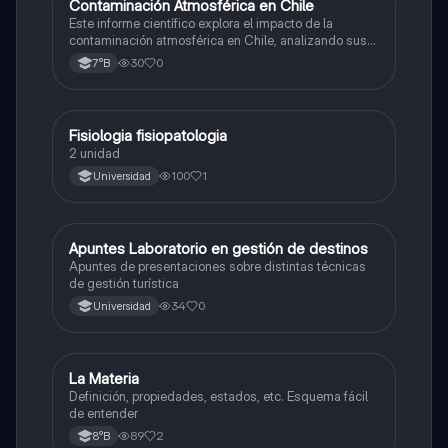
Contaminación Atmosférica en Chile
Ciencias Naturales
Este informe científico explora el impacto de la
contaminación atmosférica en Chile, analizando sus
efectos en la salud y el medio ambiente, así como las
30
0
7°B
causas y posibles soluciones estructurales.
Fisiologia fisiopatologia
Otros
2 unidad
100
1
Universidad
Apuntes Laboratorio en gestión de destinos
Otros
Apuntes de presentaciones sobre distintas técnicas
de gestión turística
34
0
Universidad
La Materia
Ciencias Naturales
Definición, propiedades, estados, etc. Esquema fácil
de entender
89
2
8°B