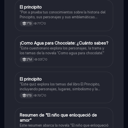
El principito
Lenguaje y Comunicación
"Pon a prueba tus conocimientos sobre la historia del
Principito, sus personajes y sus emblemáticas
enseñanzas."
71
0
7°B
¡Como Agua para Chocolate: ¿Cuánto sabes?
Lenguaje y Comunicación
"Este cuestionario explora los personajes, la trama y
los temas de la novela 'Como agua para chocolate'."
33
0
2°M
El principito
Lenguaje y Comunicación
"Este quiz explora los temas del libro El Principito,
incluyendo personajes, lugares, simbolismo y la
narrativa central."
76
0
8°B
Resumen de "El niño que enloqueció de
Lenguaje y Comunicación
amor"
Este resumen abarca la novela "El niño que enloqueció