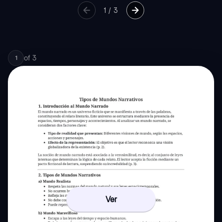
1
/
3
of
3
1
Ver