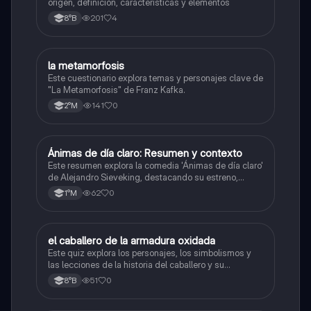
origen, definición, características y elementos
201
4
8°B
la metamorfosis
Lenguaje y Comunicación
Este cuestionario explora temas y personajes clave de
"La Metamorfosis" de Franz Kafka.
141
0
2°M
Ánimas de día claro: Resumen y contexto
Lenguaje y Comunicación
Este resumen explora la comedia 'Ánimas de día claro'
de Alejandro Sieveking, destacando su estreno,
dirección de Víctor Jara, y la influencia del folklore
62
0
1°M
chileno en la obra.
el caballero de la armadura oxidada
Lenguaje y Comunicación
Este quiz explora los personajes, los simbolismos y
las lecciones de la historia del caballero y su
armadura.
51
0
8°B