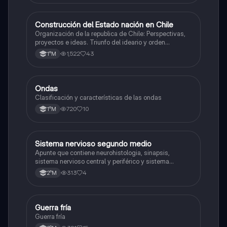
Construcción del Estado nación en Chile
Historia
Organización de la republica de Chile: Perspectivas,
proyectos e ideas. Triunfo del ideario y orden
conservador. Constitución de 1833. "Era Portaliana"
1,522
43
1°M
Ondas
Física
Clasificación y características de las ondas
720
10
1°M
Sistema nervioso segundo medio
Biología
Apunte que contiene neurohistologia, sinapsis,
sistema nervioso central y periférico y sistema
endocrino
313
4
2°M
Guerra fría
Historia
Guerra fría