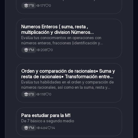
números positivos y negativos.
171
0
7°B
Numeros Enteros ( suma, resta ,
Matemáticas
multiplicación y division Números
Fraccionarios si es Propia o Impropia o mixto
Evalúa tus conocimientos en operaciones con
( suma , resta , multiplicación y división)
números enteros, fracciones (identificación y
operaciones) y conversiones de porcentajes (fracción,
Porcentaje ( fracción, porcentual y decimal).
208
0
1°M
decimal y viceversa).
O
Orden y comparación de racionales• Suma y
Matemáticas
resta de racionales• Transformación entre
decimales y fracciones
Evalúa tus habilidades en el orden y comparación de
números racionales, así como en la suma, resta y
conversión entre decimales y fracciones.
118
0
8°B
Para estudiar para la M1
Matemáticas
De 7 básico a segundo medio
464
14
1°M