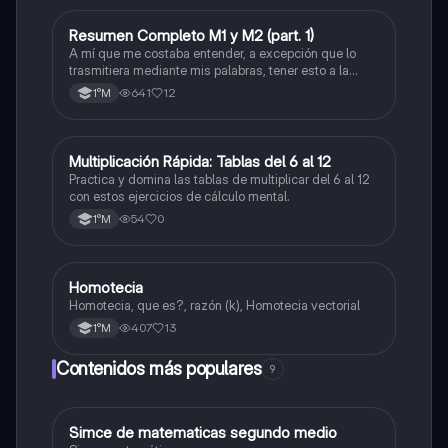
Resumen Completo M1 y M2 (part. 1)
Matemáticas
A mí que me costaba entender, a excepción que lo
trasmitiera mediante mis palabras, tener esto a la
mano me sirvió caleta, ojalá también les pueda servir
641
12
1°M
a otros
M
Multiplicación Rápida: Tablas del 6 al 12
Matemáticas
Practica y domina las tablas de multiplicar del 6 al 12
con estos ejercicios de cálculo mental.
54
0
1°M
Homotecia
Matemáticas
Homotecia, que es?, razón (k), Homotecia vectorial
407
13
1°M
Contenidos más populares
9
Simce de matematicas segundo medio
Matemáticas