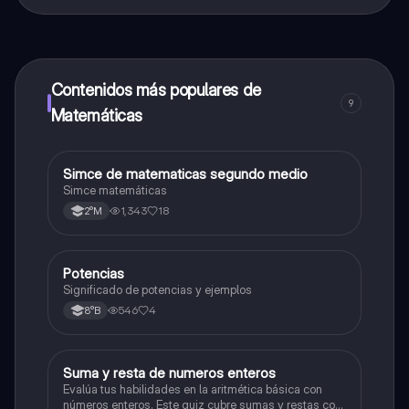
¡Sí lo es! Tienes acceso totalmente gratuito a todo el
contenido de la app, puedes chatear con otros
alumnos y recibir ayuda inmeditamente. Puedes ganar
dinero utilizando la aplicación, que te permitirá acceder
a determinadas funciones.
Contenidos más populares de
9
Matemáticas
Simce de matematicas segundo medio
Matemáticas
Simce matemáticas
1,343
18
2°M
Potencias
Matemáticas
Significado de potencias y ejemplos
546
4
8°B
S
Suma y resta de numeros enteros
Matemáticas
Evalúa tus habilidades en la aritmética básica con
números enteros. Este quiz cubre sumas y restas con