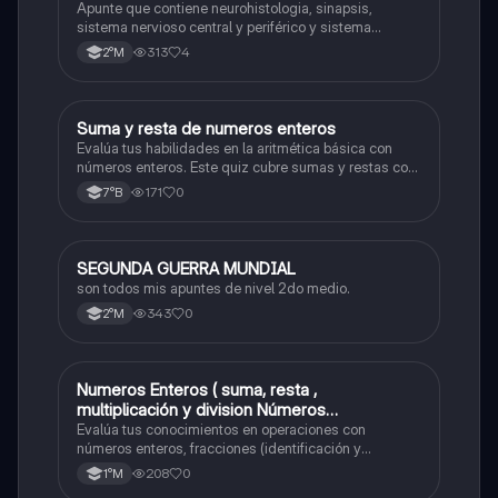
Apunte que contiene neurohistologia, sinapsis,
sistema nervioso central y periférico y sistema
endocrino
313
4
2°M
S
Suma y resta de numeros enteros
Matemáticas
Evalúa tus habilidades en la aritmética básica con
números enteros. Este quiz cubre sumas y restas con
números positivos y negativos.
171
0
7°B
SEGUNDA GUERRA MUNDIAL
Historia
son todos mis apuntes de nivel 2do medio.
343
0
2°M
Numeros Enteros ( suma, resta ,
Matemáticas
multiplicación y division Números
Fraccionarios si es Propia o Impropia o mixto
Evalúa tus conocimientos en operaciones con
( suma , resta , multiplicación y división)
números enteros, fracciones (identificación y
operaciones) y conversiones de porcentajes (fracción,
Porcentaje ( fracción, porcentual y decimal).
208
0
1°M
decimal y viceversa).