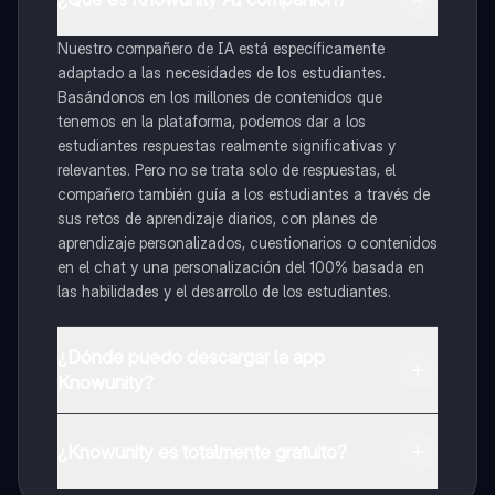
Nuestro compañero de IA está específicamente
adaptado a las necesidades de los estudiantes.
Basándonos en los millones de contenidos que
tenemos en la plataforma, podemos dar a los
estudiantes respuestas realmente significativas y
relevantes. Pero no se trata solo de respuestas, el
compañero también guía a los estudiantes a través de
sus retos de aprendizaje diarios, con planes de
aprendizaje personalizados, cuestionarios o contenidos
en el chat y una personalización del 100% basada en
las habilidades y el desarrollo de los estudiantes.
¿Dónde puedo descargar la app
Knowunity?
Puedes descargar la app en Google Play Store y Apple
App Store.
¿Knowunity es totalmente gratuito?