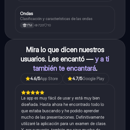
Ondas
Física
Clasificación y características de las ondas
720
10
1°M
Mira lo que dicen nuestros
usuarios. Les encantó —
y a ti
también te encantará
.
4.6
/5
App Store
4.7
/5
Google Play
La app es muy fácil de usar y está muy bien
diseñada. Hasta ahora he encontrado todo lo
que estaba buscando y he podido aprender
mucho de las presentaciones. Definitivamente
utilizaré la aplicación para un examen de clase.
Y, por supuesto, también me sirve mucho de