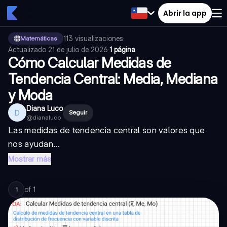
Abrir la app
113
visualizaciones
·
Matemáticas
Actualizado
21 de julio de 2026
·
1 página
Cómo Calcular Medidas de
Tendencia Central: Media, Mediana
y Moda
Diana Luco
D
Seguir
@
dianaluco
Las medidas de tendencia central son valores que
nos ayudan...
Mostrar más
of
1
1