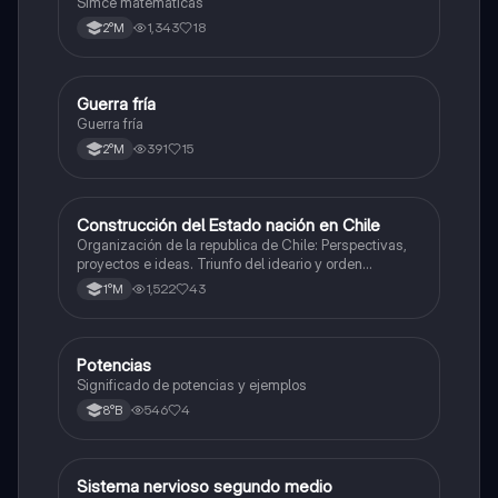
Simce matemáticas
1,343
18
2°M
Guerra fría
Historia
Guerra fría
391
15
2°M
Construcción del Estado nación en Chile
Historia
Organización de la republica de Chile: Perspectivas,
proyectos e ideas. Triunfo del ideario y orden
conservador. Constitución de 1833. "Era Portaliana"
1,522
43
1°M
Potencias
Matemáticas
Significado de potencias y ejemplos
546
4
8°B
Sistema nervioso segundo medio
Biología