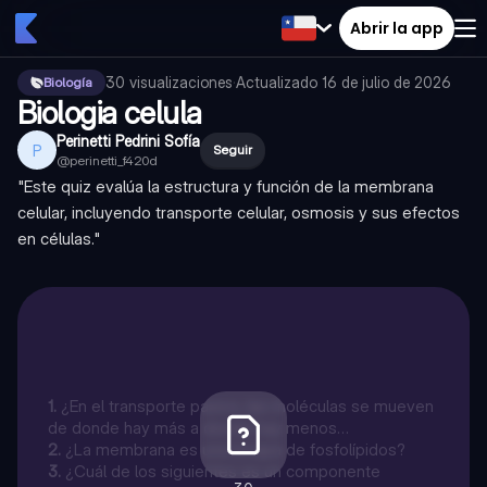
Abrir la app
30
visualizaciones
·
Actualizado
16 de julio de 2026
Biología
Biologia celula
Perinetti Pedrini Sofía
P
Seguir
@
perinetti_f420d
"Este quiz evalúa la estructura y función de la membrana
celular, incluyendo transporte celular, osmosis y sus efectos
en células."
1
.
¿En el transporte pasivo, las moléculas se mueven
de donde hay más a donde hay menos
concentración?
2
.
¿La membrana es una bicapa de fosfolípidos?
3
.
¿Cuál de los siguientes es un componente