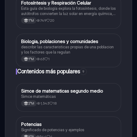
Fotosíntesis y Respiración Celular
Biología
Esta guía de biología explora la fotosíntesis, donde los
autótrofos convierten la luz solar en energía química, y
la respiración celular, un proceso vital para el flujo de
749
20
1°M
energía en los ecosistemas.
Biologia, poblaciones y comunidades
Biología
describir las caracteristicas propias de una poblacion
y los factores que la regulan
63
1
1°M
Contenidos más populares
9
Simce de matematicas segundo medio
Matemáticas
Simce matemáticas
1,343
18
2°M
Potencias
Matemáticas
Significado de potencias y ejemplos
544
4
8°B