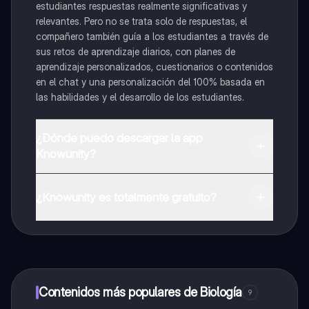
estudiantes respuestas realmente significativas y
relevantes. Pero no se trata solo de respuestas, el
compañero también guía a los estudiantes a través de
sus retos de aprendizaje diarios, con planes de
aprendizaje personalizados, cuestionarios o contenidos
en el chat y una personalización del 100% basada en
las habilidades y el desarrollo de los estudiantes.
¿Dónde puedo descargar la app
Knowunity?
Puedes descargar la app en Google Play Store y Apple
App Store.
¿Knowunity es totalmente gratuito?
¡Sí lo es! Tienes acceso totalmente gratuito a todo el
contenido de la app, puedes chatear con otros
alumnos y recibir ayuda inmeditamente. Puedes ganar
dinero utilizando la aplicación, que te permitirá acceder
a determinadas funciones.
Contenidos más populares de Biología
9