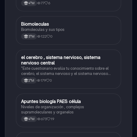
77
6
4°M
Biomoleculas
Biología
Biomoleculas y sus tipos
122
0
3°M
el cerebro , sistema nervioso, sistema
Biología
nervioso central
"Este cuestionario evalúa tu conocimiento sobre el
cerebro, el sistema nervioso y el sistema nervioso
central."
179
0
2°M
Apuntes biología PAES célula
Biología
Niveles de organización , complejos
supramoleculares y organelos
673
19
4°M