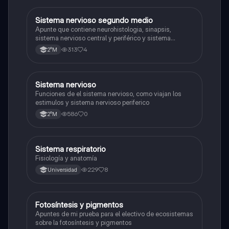
Sistema nervioso segundo medio
Biología
Apunte que contiene neurohistologia, sinapsis,
sistema nervioso central y periférico y sistema
endocrino
313
4
2°M
S
Sistema nervioso
Biología
Funciones de el sistema nervioso, como viajan los
estimulos y sistema nervioso periferico
586
0
2°M
Sistema respiratorio
Biología
Fisiología y anatomía
229
8
Universidad
Fotosíntesis y pigmentos
Biología
Apuntes de mi prueba para el electivo de ecosistemas
sobre la fotosíntesis y pigmentos