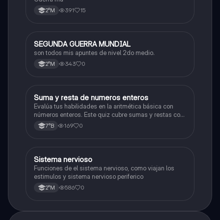
391
15
2°M
SEGUNDA GUERRA MUNDIAL
Historia
son todos mis apuntes de nivel 2do medio.
343
0
2°M
S
Suma y resta de numeros enteros
Matemáticas
Evalúa tus habilidades en la aritmética básica con
números enteros. Este quiz cubre sumas y restas con
números positivos y negativos.
169
0
7°B
S
Sistema nervioso
Biología
Funciones de el sistema nervioso, como viajan los
estimulos y sistema nervioso periferico
586
0
2°M