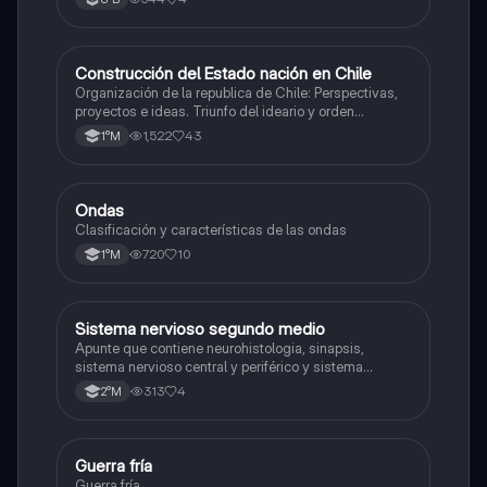
Construcción del Estado nación en Chile
Historia
Organización de la republica de Chile: Perspectivas,
proyectos e ideas. Triunfo del ideario y orden
conservador. Constitución de 1833. "Era Portaliana"
1,522
43
1°M
Ondas
Física
Clasificación y características de las ondas
720
10
1°M
Sistema nervioso segundo medio
Biología
Apunte que contiene neurohistologia, sinapsis,
sistema nervioso central y periférico y sistema
endocrino
313
4
2°M
Guerra fría
Historia
Guerra fría