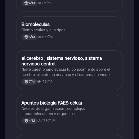
77
6
4°M
Biomoleculas
Biología
Biomoleculas y sus tipos
122
0
3°M
el cerebro , sistema nervioso, sistema
Biología
nervioso central
"Este cuestionario evalúa tu conocimiento sobre el
cerebro, el sistema nervioso y el sistema nervioso
central."
179
0
2°M
Apuntes biología PAES célula
Biología
Niveles de organización , complejos
supramoleculares y organelos
673
19
4°M