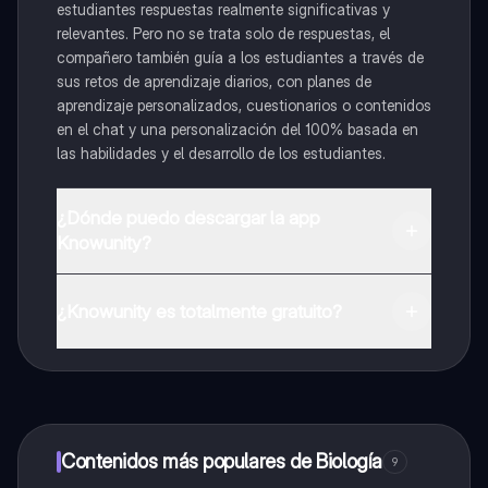
estudiantes respuestas realmente significativas y
relevantes. Pero no se trata solo de respuestas, el
compañero también guía a los estudiantes a través de
sus retos de aprendizaje diarios, con planes de
aprendizaje personalizados, cuestionarios o contenidos
en el chat y una personalización del 100% basada en
las habilidades y el desarrollo de los estudiantes.
¿Dónde puedo descargar la app
Knowunity?
Puedes descargar la app en Google Play Store y Apple
App Store.
¿Knowunity es totalmente gratuito?
¡Sí lo es! Tienes acceso totalmente gratuito a todo el
contenido de la app, puedes chatear con otros
alumnos y recibir ayuda inmeditamente. Puedes ganar
dinero utilizando la aplicación, que te permitirá acceder
a determinadas funciones.
Contenidos más populares de Biología
9