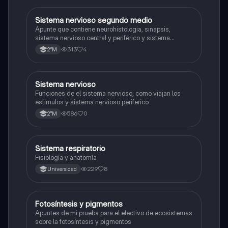
Sistema nervioso segundo medio
Biología
Apunte que contiene neurohistologia, sinapsis,
sistema nervioso central y periférico y sistema
endocrino
313
4
2°M
S
Sistema nervioso
Biología
Funciones de el sistema nervioso, como viajan los
estimulos y sistema nervioso periferico
586
0
2°M
Sistema respiratorio
Biología
Fisiología y anatomía
229
8
Universidad
Fotosíntesis y pigmentos
Biología
Apuntes de mi prueba para el electivo de ecosistemas
sobre la fotosíntesis y pigmentos