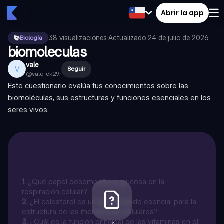
Abrir la app
38
visualizaciones
·
Actualizado
24 de julio de 2026
Biología
biomoleculas
vale
V
Seguir
@
vale_ck29r
Este cuestionario evalúa tus conocimientos sobre las
biomoléculas, sus estructuras y funciones esenciales en los
seres vivos.
1
.
¿Qué papel desempeña la glucosa en la
respiración celular?
2
.
¿El colesterol es un tipo de lípido esencial para la
estructura de las membranas celulares?
3
.
¿Cuál es la función principal de las vitaminas en el