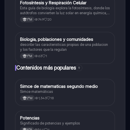
Fotosíntesis y Respiración Celular
Biología
Esta guía de biología explora la fotosíntesis, donde los
autótrofos convierten la luz solar en energía química, y
la respiración celular, un proceso vital para el flujo de
749
20
1°M
energía en los ecosistemas.
Biologia, poblaciones y comunidades
Biología
describir las caracteristicas propias de una poblacion
y los factores que la regulan
63
1
1°M
Contenidos más populares
9
Simce de matematicas segundo medio
Matemáticas
Simce matemáticas
1,343
18
2°M
Potencias
Matemáticas
Significado de potencias y ejemplos
544
4
8°B