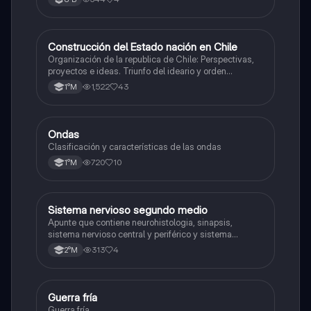
Construcción del Estado nación en Chile
Historia
Organización de la republica de Chile: Perspectivas,
proyectos e ideas. Triunfo del ideario y orden
conservador. Constitución de 1833. "Era Portaliana"
1,522
43
1°M
Ondas
Física
Clasificación y características de las ondas
720
10
1°M
Sistema nervioso segundo medio
Biología
Apunte que contiene neurohistologia, sinapsis,
sistema nervioso central y periférico y sistema
endocrino
313
4
2°M
Guerra fría
Historia
Guerra fría