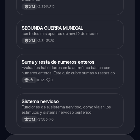
391
15
2°M
SEGUNDA GUERRA MUNDIAL
Historia
son todos mis apuntes de nivel 2do medio.
343
0
2°M
S
Suma y resta de numeros enteros
Matemáticas
Evalúa tus habilidades en la aritmética básica con
números enteros. Este quiz cubre sumas y restas con
números positivos y negativos.
169
0
7°B
S
Sistema nervioso
Biología
Funciones de el sistema nervioso, como viajan los
estimulos y sistema nervioso periferico
586
0
2°M