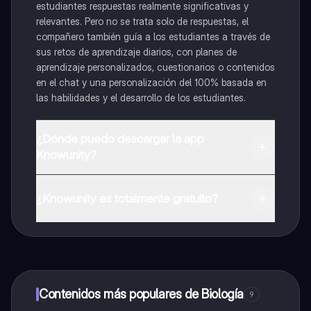
estudiantes respuestas realmente significativas y
relevantes. Pero no se trata solo de respuestas, el
compañero también guía a los estudiantes a través de
sus retos de aprendizaje diarios, con planes de
aprendizaje personalizados, cuestionarios o contenidos
en el chat y una personalización del 100% basada en
las habilidades y el desarrollo de los estudiantes.
¿Dónde puedo descargar la app
Knowunity?
Puedes descargar la app en Google Play Store y Apple
App Store.
¿Knowunity es totalmente gratuito?
¡Sí lo es! Tienes acceso totalmente gratuito a todo el
contenido de la app, puedes chatear con otros
alumnos y recibir ayuda inmeditamente. Puedes ganar
dinero utilizando la aplicación, que te permitirá acceder
a determinadas funciones.
Contenidos más populares de Biología
9