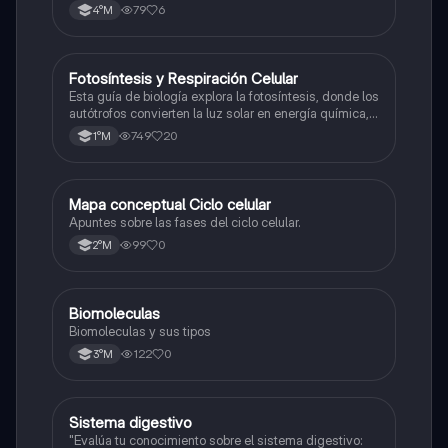
79
6
4°M
Fotosíntesis y Respiración Celular
Biología
Esta guía de biología explora la fotosíntesis, donde los
autótrofos convierten la luz solar en energía química, y
la respiración celular, un proceso vital para el flujo de
749
20
1°M
energía en los ecosistemas.
Mapa conceptual Ciclo celular
Biología
Apuntes sobre las fases del ciclo celular.
99
0
2°M
Biomoleculas
Biología
Biomoleculas y sus tipos
122
0
3°M
Sistema digestivo
Biología
"Evalúa tu conocimiento sobre el sistema digestivo: