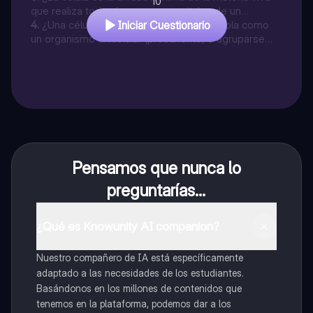
10
que realiza todos los procesos vitales de un
organismo?
4
.
¿Una célula puede constituirse por sí sola como
Iniciar Cuestionario
un organismo unicelular (procarionte) o agruparse
con otras células, formando un organismo pluricelular
(eucarionte)?
Pensamos que nunca lo
preguntarías...
¿Qué es Knowunity AI companion?
Nuestro compañero de IA está específicamente
adaptado a las necesidades de los estudiantes.
Basándonos en los millones de contenidos que
tenemos en la plataforma, podemos dar a los