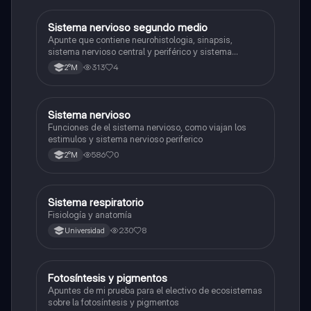
Sistema nervioso segundo medio
Biología
Apunte que contiene neurohistologia, sinapsis,
sistema nervioso central y periférico y sistema
endocrino
313
4
2°M
S
Sistema nervioso
Biología
Funciones de el sistema nervioso, como viajan los
estimulos y sistema nervioso periferico
586
0
2°M
Sistema respiratorio
Biología
Fisiología y anatomía
230
8
Universidad
Fotosíntesis y pigmentos
Biología
Apuntes de mi prueba para el electivo de ecosistemas
sobre la fotosíntesis y pigmentos