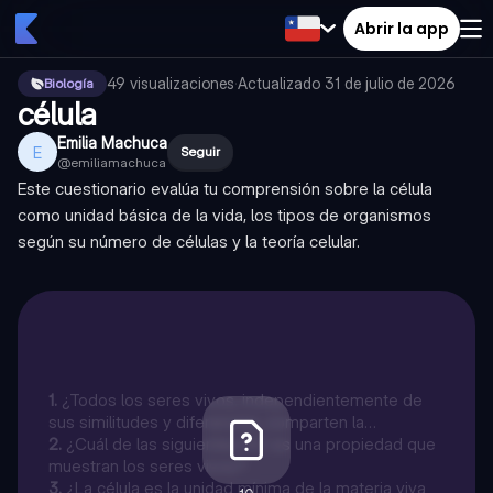
Abrir la app
49
visualizaciones
·
Actualizado
31 de julio de 2026
Biología
célula
Emilia Machuca
E
Seguir
@
emiliamachuca
Este cuestionario evalúa tu comprensión sobre la célula
como unidad básica de la vida, los tipos de organismos
según su número de células y la teoría celular.
1
.
¿Todos los seres vivos, independientemente de
sus similitudes y diferencias, comparten la
característica de estar formados por una o más
2
.
¿Cuál de las siguientes NO es una propiedad que
células?
muestran los seres vivos?
3
.
¿La célula es la unidad mínima de la materia viva