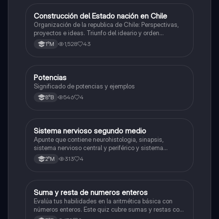
Construcción del Estado nación en Chile
Historia
Organización de la republica de Chile: Perspectivas,
proyectos e ideas. Triunfo del ideario y orden
conservador. Constitución de 1833. "Era Portaliana"
1,528
43
1°M
Potencias
Matemáticas
Significado de potencias y ejemplos
546
4
8°B
Sistema nervioso segundo medio
Biología
Apunte que contiene neurohistologia, sinapsis,
sistema nervioso central y periférico y sistema
endocrino
313
4
2°M
S
Suma y resta de numeros enteros
Matemáticas
Evalúa tus habilidades en la aritmética básica con
números enteros. Este quiz cubre sumas y restas con
números positivos y negativos.