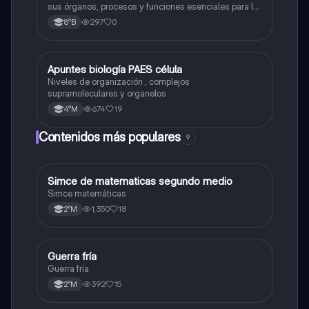
sus órganos, procesos y funciones esenciales para la
nutrición."
297
0
8°B
Apuntes biología PAES célula
Biología
Niveles de organización , complejos
supramoleculares y organelos
674
19
4°M
Contenidos más populares
9
Simce de matematicas segundo medio
Matemáticas
Simce matemáticas
1,350
18
2°M
Guerra fría
Historia
Guerra fría
392
15
2°M