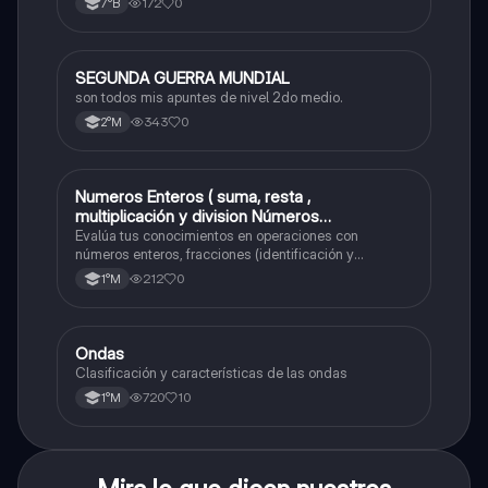
172
0
7°B
SEGUNDA GUERRA MUNDIAL
Historia
son todos mis apuntes de nivel 2do medio.
343
0
2°M
Numeros Enteros ( suma, resta ,
Matemáticas
multiplicación y division Números
Fraccionarios si es Propia o Impropia o mixto
Evalúa tus conocimientos en operaciones con
( suma , resta , multiplicación y división)
números enteros, fracciones (identificación y
operaciones) y conversiones de porcentajes (fracción,
Porcentaje ( fracción, porcentual y decimal).
212
0
1°M
decimal y viceversa).
Ondas
Física
Clasificación y características de las ondas
720
10
1°M