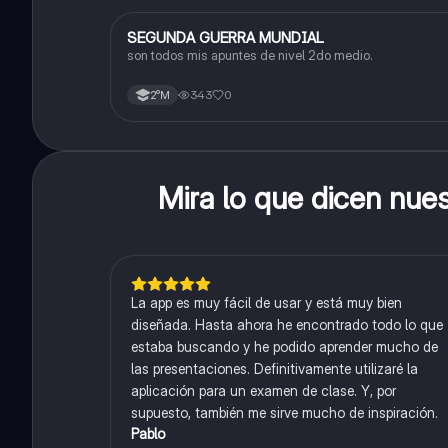
SEGUNDA GUERRA MUNDIAL
Historia
son todos mis apuntes de nivel 2do medio.
343
0
2°M
Mira lo que dicen nue
La app es muy fácil de usar y está muy bien
diseñada. Hasta ahora he encontrado todo lo que
estaba buscando y he podido aprender mucho de
las presentaciones. Definitivamente utilizaré la
aplicación para un examen de clase. Y, por
supuesto, también me sirve mucho de inspiración.
Pablo