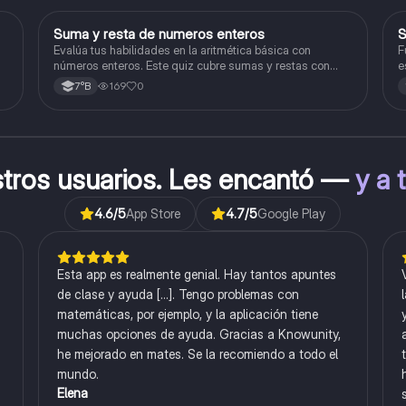
S
Suma y resta de numeros enteros
S
Matemáticas
Evalúa tus habilidades en la aritmética básica con
F
números enteros. Este quiz cubre sumas y restas con
e
números positivos y negativos.
169
0
7°B
stros usuarios. Les encantó —
y a 
4.6
/5
App Store
4.7
/5
Google Play
Esta app es realmente genial. Hay tantos apuntes
de clase y ayuda [...]. Tengo problemas con
matemáticas, por ejemplo, y la aplicación tiene
muchas opciones de ayuda. Gracias a Knowunity,
he mejorado en mates. Se la recomiendo a todo el
mundo.
Elena