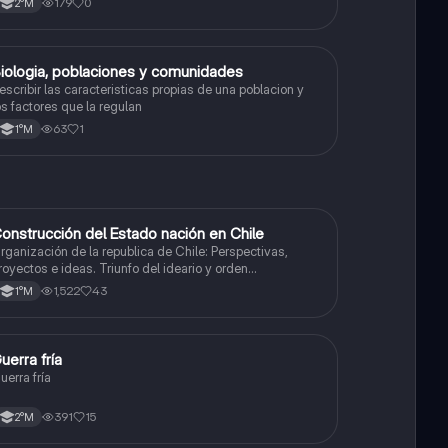
179
0
2°M
iologia, poblaciones y comunidades
Biología
escribir las caracteristicas propias de una poblacion y
os factores que la regulan
63
1
1°M
onstrucción del Estado nación en Chile
Historia
rganización de la republica de Chile: Perspectivas,
royectos e ideas. Triunfo del ideario y orden
onservador. Constitución de 1833. "Era Portaliana"
1,522
43
1°M
G
uerra fría
Historia
uerra fría
391
15
2°M