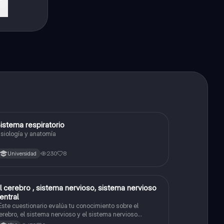
istema respiratorio
Biología
isiología y anatomía
230
8
Universidad
l cerebro , sistema nervioso, sistema nervioso
Biología
entral
Este cuestionario evalúa tu conocimiento sobre el
erebro, el sistema nervioso y el sistema nervioso
entral."