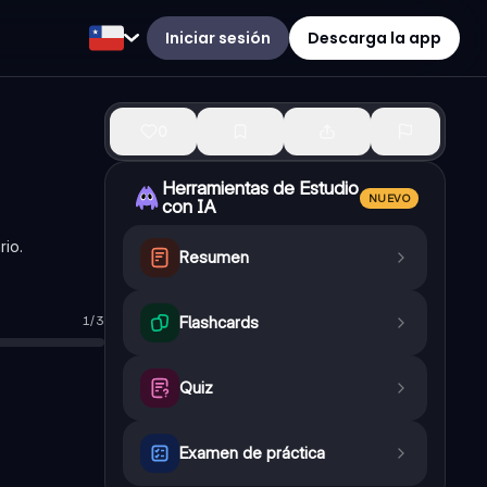
Iniciar sesión
Descarga la app
0
Herramientas de Estudio
NUEVO
con IA
rio.
Resumen
1
/
3
Flashcards
Quiz
Examen de práctica