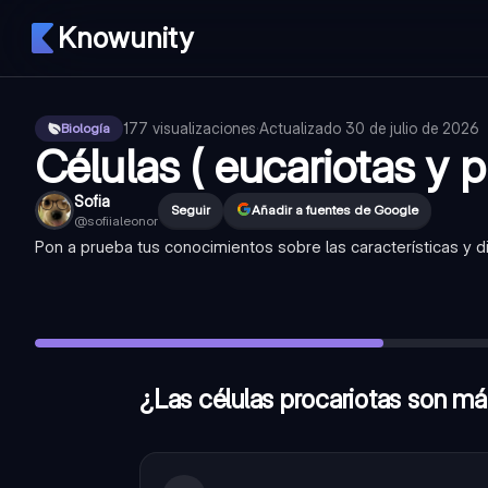
Knowunity
177
visualizaciones
·
Actualizado
30 de julio de 2026
Biología
Células ( eucariotas y p
Sofia
Seguir
Añadir a fuentes de Google
@
sofiialeonor
Pon a prueba tus conocimientos sobre las características y di
¿Las células procariotas son más complejas que las células 
¿En qué región de las células procariotas se encuentra el A
¿Las células eucariotas carecen de orgánulos membranoso
¿Las células procariotas son má