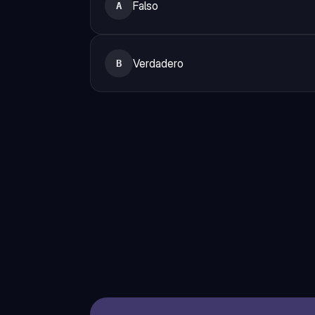
Falso
A
Verdadero
B