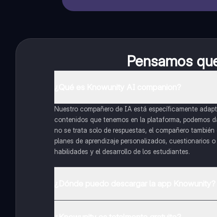
Pensamos que 
¿Qué es Knowunity AI companion?
Nuestro compañero de IA está específicamente adapta
contenidos que tenemos en la plataforma, podemos dar 
no se trata solo de respuestas, el compañero también g
planes de aprendizaje personalizados, cuestionarios 
habilidades y el desarrollo de los estudiantes.
¿Dónde puedo descargar la app Knowunity?
Puedes descargar la app en Google Play Store y Apple
¿Knowunity es totalmente gratuito?