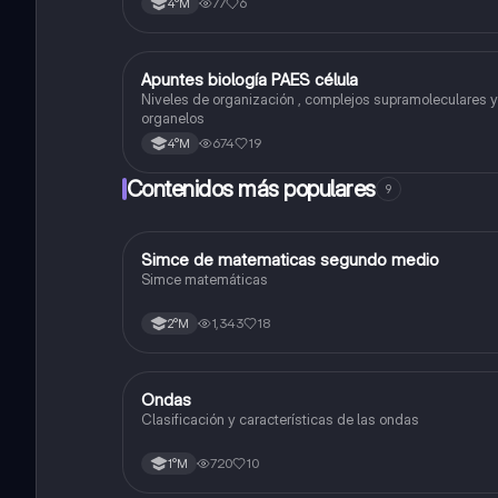
77
6
4°M
Apuntes biología PAES célula
Biología
Niveles de organización , complejos supramoleculares y
organelos
674
19
4°M
Contenidos más populares
9
Simce de matematicas segundo medio
Matemáticas
Simce matemáticas
1,343
18
2°M
Ondas
Física
Clasificación y características de las ondas
720
10
1°M