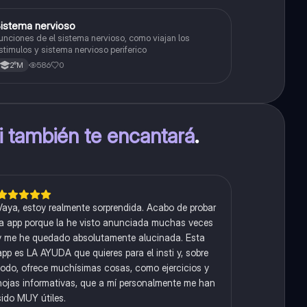
S
istema nervioso
Biología
unciones de el sistema nervioso, como viajan los
stimulos y sistema nervioso periferico
586
0
2°M
ti también te encantará
.
Vaya, estoy realmente sorprendida. Acabo de probar
la app porque la he visto anunciada muchas veces
y me he quedado absolutamente alucinada. Esta
app es LA AYUDA que quieres para el insti y, sobre
todo, ofrece muchísimas cosas, como ejercicios y
hojas informativas, que a mí personalmente me han
sido MUY útiles.