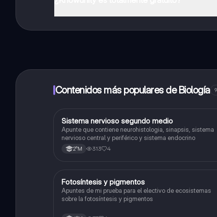
¡Sí lo es! Tienes acceso totalmente gratuito a todo e
inmeditamente. Puedes ganar dinero utilizando la apli
Contenidos más populares de Biología
9
Sistema nervioso segundo medio
Biología
Apunte que contiene neurohistologia, sinapsis, sistema
nervioso central y periférico y sistema endocrino
313
4
2°M
Fotosíntesis y pigmentos
Biología
Apuntes de mi prueba para el electivo de ecosistemas
sobre la fotosíntesis y pigmentos