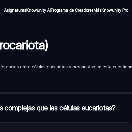
Asignaturas
Knowunity AI
Programa de Creadores
Más
Knowunity Pro
rocariota)
ferencias entre células eucariotas y procariotas en este cuestiona
eucariotas?
—
Falso
DN?
—
Nucleoide
s?
—
Falso
s complejas que las células eucariotas?