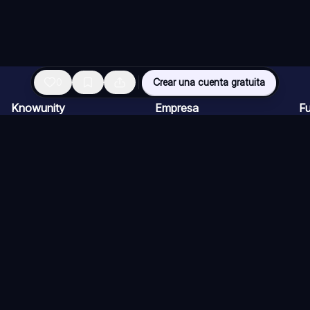
0
Crear una cuenta gratuita
Knowunity
Empresa
F
Página de inicio
Ofertas de empleo
Re
Ayuda
Programa de Creadores
Ch
Seguridad
Kit de prensa
Ta
Iniciar sesión
Cu
Áreas de conocimiento
Re
Ex