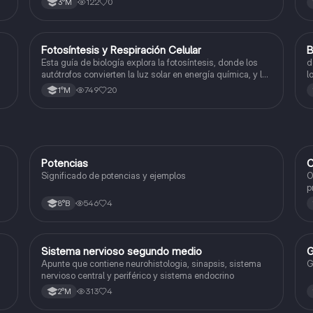
122
0
3°M
Fotosíntesis y Respiración Celular
B
Biología
Esta guía de biología explora la fotosíntesis, donde los
d
autótrofos convierten la luz solar en energía química, y la
l
respiración celular, un proceso vital para el flujo de
749
20
1°M
energía en los ecosistemas.
Potencias
C
Matemáticas
Significado de potencias y ejemplos
O
p
c
546
4
8°B
Sistema nervioso segundo medio
G
Biología
Apunte que contiene neurohistologia, sinapsis, sistema
G
nervioso central y periférico y sistema endocrino
313
4
2°M