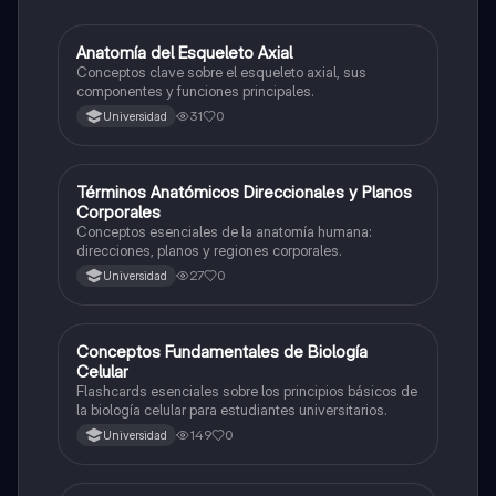
A
Anatomía del Esqueleto Axial
Biología
Conceptos clave sobre el esqueleto axial, sus
componentes y funciones principales.
31
0
Universidad
T
Términos Anatómicos Direccionales y Planos
Biología
Corporales
Conceptos esenciales de la anatomía humana:
direcciones, planos y regiones corporales.
27
0
Universidad
C
Conceptos Fundamentales de Biología
Biología
Celular
Flashcards esenciales sobre los principios básicos de
la biología celular para estudiantes universitarios.
149
0
Universidad