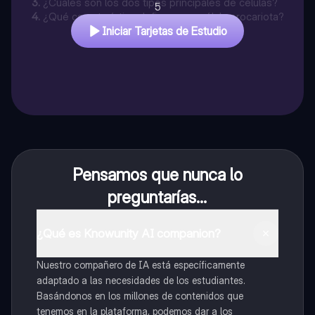
3
.
¿Cuáles son los dos tipos principales de células?
5
4
.
¿Qué característica define a una célula procariota?
Iniciar Tarjetas de Estudio
Pensamos que nunca lo
preguntarías...
¿Qué es Knowunity AI companion?
Nuestro compañero de IA está específicamente
adaptado a las necesidades de los estudiantes.
Basándonos en los millones de contenidos que
tenemos en la plataforma, podemos dar a los