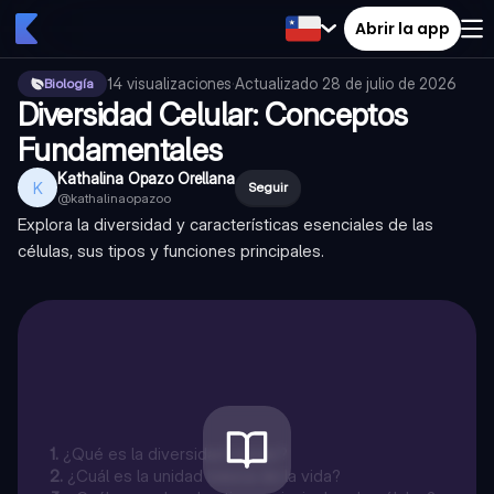
Abrir la app
14
visualizaciones
·
Actualizado
28 de julio de 2026
Biología
Diversidad Celular: Conceptos
Fundamentales
Kathalina Opazo Orellana
K
Seguir
@
kathalinaopazoo
Explora la diversidad y características esenciales de las
células, sus tipos y funciones principales.
1
.
¿Qué es la diversidad celular?
2
.
¿Cuál es la unidad básica de la vida?