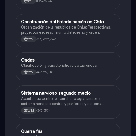
546
4
8°B
Construcción del Estado nación en Chile
Historia
Organización de la republica de Chile: Perspectivas,
proyectos e ideas. Triunfo del ideario y orden
conservador. Constitución de 1833. "Era Portaliana"
1,522
43
1°M
Ondas
Física
Clasificación y características de las ondas
720
10
1°M
Sistema nervioso segundo medio
Biología
Apunte que contiene neurohistologia, sinapsis,
sistema nervioso central y periférico y sistema
endocrino
313
4
2°M
G
Guerra fría
Historia