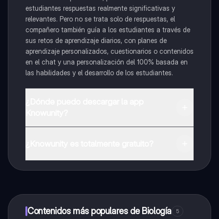
estudiantes respuestas realmente significativas y
relevantes. Pero no se trata solo de respuestas, el
compañero también guía a los estudiantes a través de
sus retos de aprendizaje diarios, con planes de
aprendizaje personalizados, cuestionarios o contenidos
en el chat y una personalización del 100% basada en
las habilidades y el desarrollo de los estudiantes.
¿Dónde puedo descargar la app
Knowunity?
Puedes descargar la app en Google Play Store y Apple
App Store.
¿Knowunity es totalmente gratuito?
¡Sí lo es! Tienes acceso totalmente gratuito a todo el
contenido de la app, puedes chatear con otros
alumnos y recibir ayuda inmeditamente. Puedes ganar
dinero utilizando la aplicación, que te permitirá acceder
a determinadas funciones.
Contenidos más populares de Biología
5