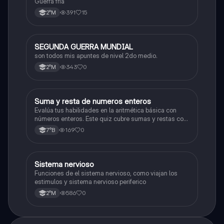
Guerra fría
391
15
2°M
SEGUNDA GUERRA MUNDIAL
Historia
son todos mis apuntes de nivel 2do medio.
343
0
2°M
S
Suma y resta de numeros enteros
Matemáticas
Evalúa tus habilidades en la aritmética básica con
números enteros. Este quiz cubre sumas y restas con
números positivos y negativos.
169
0
7°B
S
Sistema nervioso
Biología
Funciones de el sistema nervioso, como viajan los
estimulos y sistema nervioso periferico
586
0
2°M