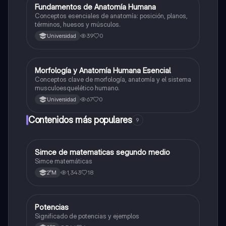
F
Fundamentos de Anatomía Humana
Biología
Conceptos esenciales de anatomía: posición, planos,
términos, huesos y músculos.
39
0
Universidad
M
Morfología y Anatomía Humana Esencial
Biología
Conceptos clave de morfología, anatomía y el sistema
musculoesquelético humano.
67
0
Universidad
Contenidos más populares
9
Simce de matematicas segundo medio
Matemáticas
Simce matemáticas
1,343
18
2°M
Potencias
Matemáticas
Significado de potencias y ejemplos