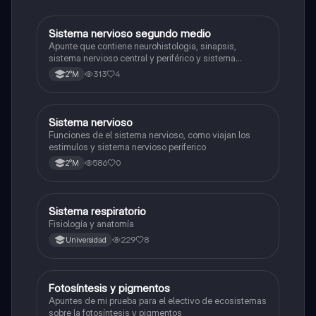
Sistema nervioso segundo medio
Biología
Apunte que contiene neurohistologia, sinapsis,
sistema nervioso central y periférico y sistema
endocrino
313
4
2°M
S
Sistema nervioso
Biología
Funciones de el sistema nervioso, como viajan los
estimulos y sistema nervioso periferico
586
0
2°M
Sistema respiratorio
Biología
Fisiología y anatomía
229
8
Universidad
Fotosíntesis y pigmentos
Biología
Apuntes de mi prueba para el electivo de ecosistemas
sobre la fotosíntesis y pigmentos