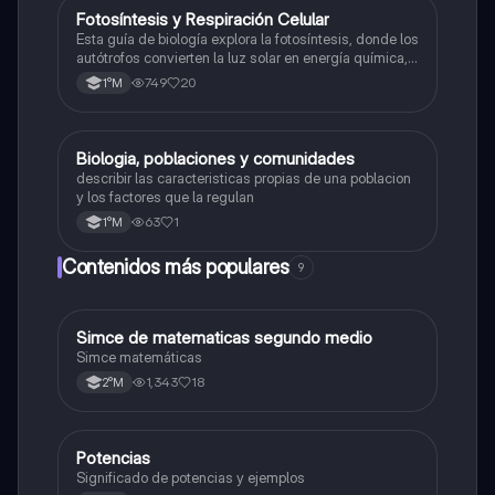
Fotosíntesis y Respiración Celular
Biología
Esta guía de biología explora la fotosíntesis, donde los
autótrofos convierten la luz solar en energía química, y
la respiración celular, un proceso vital para el flujo de
749
20
1°M
energía en los ecosistemas.
Biologia, poblaciones y comunidades
Biología
describir las caracteristicas propias de una poblacion
y los factores que la regulan
63
1
1°M
Contenidos más populares
9
Simce de matematicas segundo medio
Matemáticas
Simce matemáticas
1,343
18
2°M
Potencias
Matemáticas
Significado de potencias y ejemplos