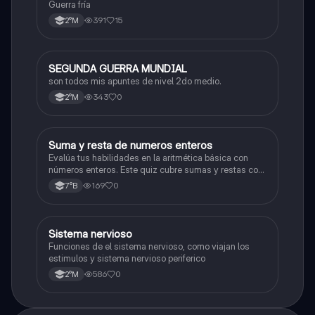
Guerra fría
391
15
2°M
SEGUNDA GUERRA MUNDIAL
Historia
son todos mis apuntes de nivel 2do medio.
343
0
2°M
S
Suma y resta de numeros enteros
Matemáticas
Evalúa tus habilidades en la aritmética básica con
números enteros. Este quiz cubre sumas y restas con
números positivos y negativos.
169
0
7°B
S
Sistema nervioso
Biología
Funciones de el sistema nervioso, como viajan los
estimulos y sistema nervioso periferico
586
0
2°M