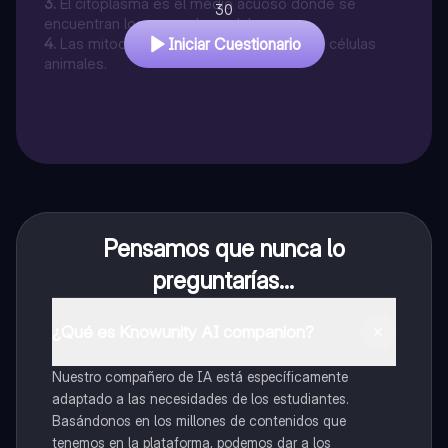
3
.
El citoplasma es el medio acuoso donde se
30
encuentran los organelos celulares.
4
.
Las mitocondrias son exclusivas de las células
Iniciar Cuestionario
animales.
Pensamos que nunca lo
preguntarías...
¿Qué es Knowunity AI companion?
Nuestro compañero de IA está específicamente
adaptado a las necesidades de los estudiantes.
Basándonos en los millones de contenidos que
tenemos en la plataforma, podemos dar a los