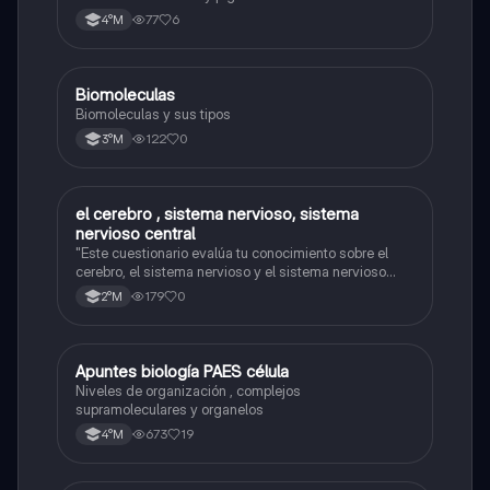
77
6
4°M
Biomoleculas
Biología
Biomoleculas y sus tipos
122
0
3°M
el cerebro , sistema nervioso, sistema
Biología
nervioso central
"Este cuestionario evalúa tu conocimiento sobre el
cerebro, el sistema nervioso y el sistema nervioso
central."
179
0
2°M
Apuntes biología PAES célula
Biología
Niveles de organización , complejos
supramoleculares y organelos
673
19
4°M