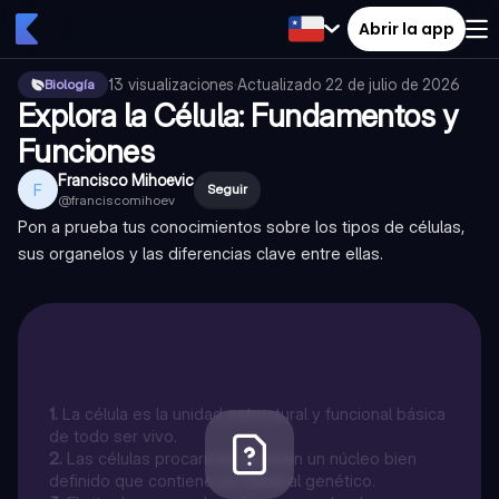
Abrir la app
13
visualizaciones
·
Actualizado
22 de julio de 2026
Biología
Explora la Célula: Fundamentos y
Funciones
Francisco Mihoevic
F
Seguir
@
franciscomihoev
Pon a prueba tus conocimientos sobre los tipos de células,
sus organelos y las diferencias clave entre ellas.
1
.
La célula es la unidad estructural y funcional básica
de todo ser vivo.
2
.
Las células procariotas poseen un núcleo bien
definido que contiene su material genético.