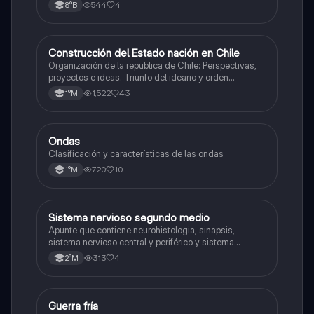
544
4
8°B
Construcción del Estado nación en Chile
Historia
Organización de la republica de Chile: Perspectivas,
proyectos e ideas. Triunfo del ideario y orden
conservador. Constitución de 1833. "Era Portaliana"
1,522
43
1°M
Ondas
Física
Clasificación y características de las ondas
720
10
1°M
Sistema nervioso segundo medio
Biología
Apunte que contiene neurohistologia, sinapsis,
sistema nervioso central y periférico y sistema
endocrino
313
4
2°M
Guerra fría
Historia