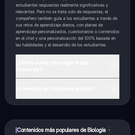
estudiantes respuestas realmente significativas y
relevantes. Pero no se trata solo de respuestas, el
compañero también guía a los estudiantes a través de
sus retos de aprendizaje diarios, con planes de
aprendizaje personalizados, cuestionarios o contenidos
en el chat y una personalización del 100% basada en
las habilidades y el desarrollo de los estudiantes.
¿Dónde puedo descargar la app
Knowunity?
Puedes descargar la app en Google Play Store y Apple
App Store.
¿Knowunity es totalmente gratuito?
¡Sí lo es! Tienes acceso totalmente gratuito a todo el
contenido de la app, puedes chatear con otros
alumnos y recibir ayuda inmeditamente. Puedes ganar
dinero utilizando la aplicación, que te permitirá acceder
a determinadas funciones.
Contenidos más populares de Biología
9