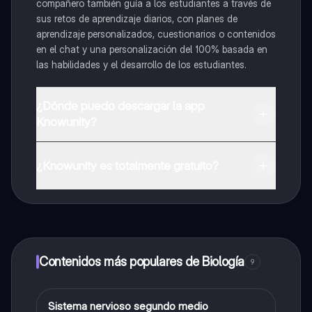
compañero también guía a los estudiantes a través de
sus retos de aprendizaje diarios, con planes de
aprendizaje personalizados, cuestionarios o contenidos
en el chat y una personalización del 100% basada en
las habilidades y el desarrollo de los estudiantes.
¿Dónde puedo descargar la app
Knowunity?
Puedes descargar la app en Google Play Store y Apple
App Store.
¿Knowunity es totalmente gratuito?
¡Sí lo es! Tienes acceso totalmente gratuito a todo el
contenido de la app, puedes chatear con otros
alumnos y recibir ayuda inmeditamente. Puedes ganar
dinero utilizando la aplicación, que te permitirá acceder
a determinadas funciones.
Contenidos más populares de Biología
9
Sistema nervioso segundo medio
Biología