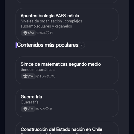
Apuntes biología PAES célula
Biología
Niveles de organización , complejos
supramoleculares y organelos
674
19
4°M
Contenidos más populares
9
Simce de matematicas segundo medio
Matemáticas
Simce matemáticas
1,343
18
2°M
Guerra fría
Historia
Guerra fría
391
15
2°M
Construcción del Estado nación en Chile
Historia