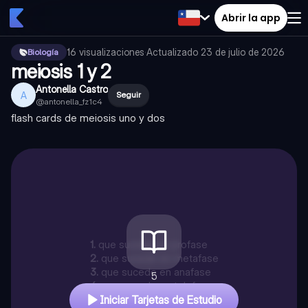
Abrir la app
16
visualizaciones
·
Actualizado
23 de julio de 2026
Biología
meiosis 1 y 2
Antonella Castro
A
Seguir
@
antonella_fz1c4
flash cards de meiosis uno y dos
1
.
que sucede en profase
2
.
que sucede en metafase
3
.
que sucede en anafase
5
4
.
que sucede en telofase
Iniciar Tarjetas de Estudio