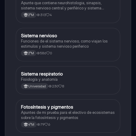
Apunte que contiene neurohistologia, sinapsis,
sistema nervioso central y periférico y sistema
endocrino
313
4
2°M
S
Sistema nervioso
Biología
Funciones de el sistema nervioso, como viajan los
estimulos y sistema nervioso periferico
586
0
2°M
Sistema respiratorio
Biología
Fisiología y anatomía
230
8
Universidad
Fotosíntesis y pigmentos
Biología
Apuntes de mi prueba para el electivo de ecosistemas
sobre la fotosíntesis y pigmentos
79
6
4°M