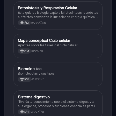
Fotosíntesis y Respiración Celular
Biología
Esta guía de biología explora la fotosíntesis, donde los
autótrofos convierten la luz solar en energía química, y
la respiración celular, un proceso vital para el flujo de
749
20
1°M
energía en los ecosistemas.
Mapa conceptual Ciclo celular
Biología
Apuntes sobre las fases del ciclo celular.
99
0
2°M
Biomoleculas
Biología
Biomoleculas y sus tipos
122
0
3°M
Sistema digestivo
Biología
"Evalúa tu conocimiento sobre el sistema digestivo:
sus órganos, procesos y funciones esenciales para la
nutrición."
297
0
8°B