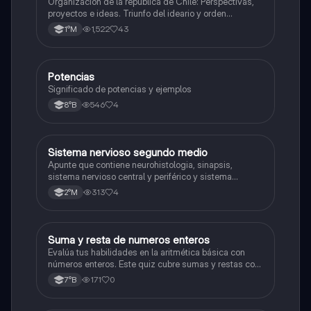
Organización de la republica de Chile: Perspectivas,
proyectos e ideas. Triunfo del ideario y orden
conservador. Constitución de 1833. "Era Portaliana"
1,522
43
1°M
Potencias
Matemáticas
Significado de potencias y ejemplos
546
4
8°B
Sistema nervioso segundo medio
Biología
Apunte que contiene neurohistologia, sinapsis,
sistema nervioso central y periférico y sistema
endocrino
313
4
2°M
S
Suma y resta de numeros enteros
Matemáticas
Evalúa tus habilidades en la aritmética básica con
números enteros. Este quiz cubre sumas y restas con
números positivos y negativos.
171
0
7°B