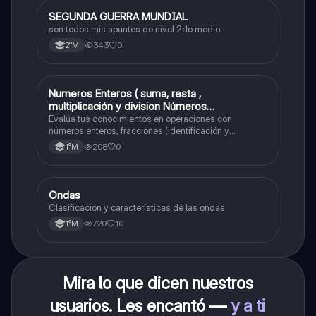
SEGUNDA GUERRA MUNDIAL
Historia
son todos mis apuntes de nivel 2do medio.
343
0
2°M
Numeros Enteros ( suma, resta ,
Matemáticas
multiplicación y division Números
Fraccionarios si es Propia o Impropia o mixto
Evalúa tus conocimientos en operaciones con
( suma , resta , multiplicación y división)
números enteros, fracciones (identificación y
operaciones) y conversiones de porcentajes (fracción,
Porcentaje ( fracción, porcentual y decimal).
208
0
1°M
decimal y viceversa).
Ondas
Física
Clasificación y características de las ondas
720
10
1°M
Mira lo que dicen nuestros
usuarios. Les encantó —
y a ti