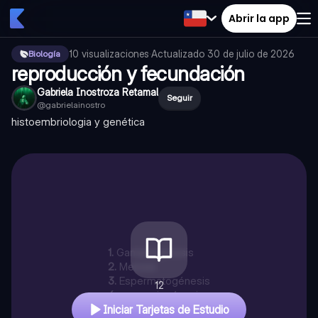
Abrir la app
10
visualizaciones
·
Actualizado
30 de julio de 2026
Biología
reproducción y fecundación
Gabriela Inostroza Retamal
Seguir
@
gabrielainostro
histoembriologia y genética
1
.
Gametogenesis
2
.
Meiosis
3
.
Espermatogénesis
12
4
.
espermiogénesis
Iniciar Tarjetas de Estudio