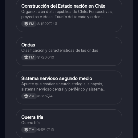
Construcción del Estado nación en Chile
Historia
Organización de la republica de Chile: Perspectivas,
proyectos e ideas. Triunfo del ideario y orden
conservador. Constitución de 1833. "Era Portaliana"
1,522
43
1°M
Ondas
Física
Clasificación y características de las ondas
720
10
1°M
Sistema nervioso segundo medio
Biología
Apunte que contiene neurohistologia, sinapsis,
sistema nervioso central y periférico y sistema
endocrino
313
4
2°M
Guerra fría
Historia
Guerra fría
391
15
2°M