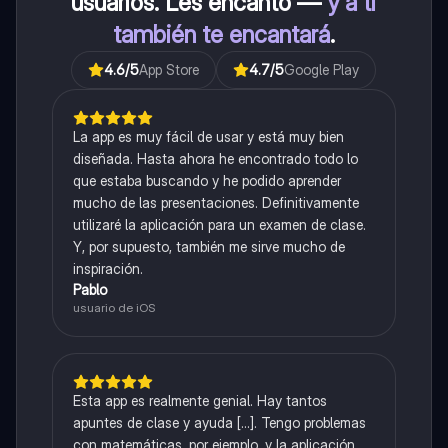
usuarios. Les encantó —
y a ti
también te encantará
.
4.6
/5
App Store
4.7
/5
Google Play
La app es muy fácil de usar y está muy bien
diseñada. Hasta ahora he encontrado todo lo
que estaba buscando y he podido aprender
mucho de las presentaciones. Definitivamente
utilizaré la aplicación para un examen de clase.
Y, por supuesto, también me sirve mucho de
inspiración.
Pablo
usuario de iOS
Esta app es realmente genial. Hay tantos
apuntes de clase y ayuda [...]. Tengo problemas
con matemáticas, por ejemplo, y la aplicación