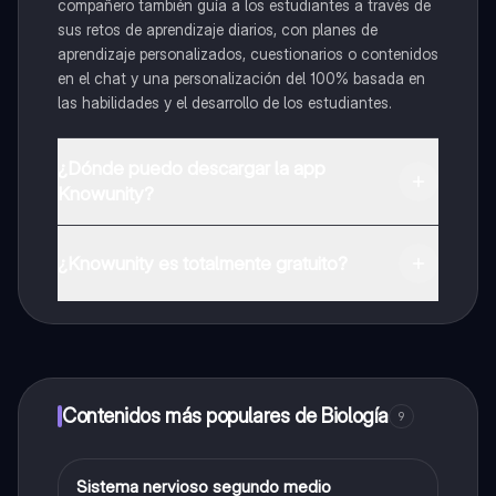
compañero también guía a los estudiantes a través de
sus retos de aprendizaje diarios, con planes de
aprendizaje personalizados, cuestionarios o contenidos
en el chat y una personalización del 100% basada en
las habilidades y el desarrollo de los estudiantes.
¿Dónde puedo descargar la app
Knowunity?
Puedes descargar la app en Google Play Store y Apple
App Store.
¿Knowunity es totalmente gratuito?
¡Sí lo es! Tienes acceso totalmente gratuito a todo el
contenido de la app, puedes chatear con otros
alumnos y recibir ayuda inmeditamente. Puedes ganar
dinero utilizando la aplicación, que te permitirá acceder
a determinadas funciones.
Contenidos más populares de Biología
9
Sistema nervioso segundo medio
Biología