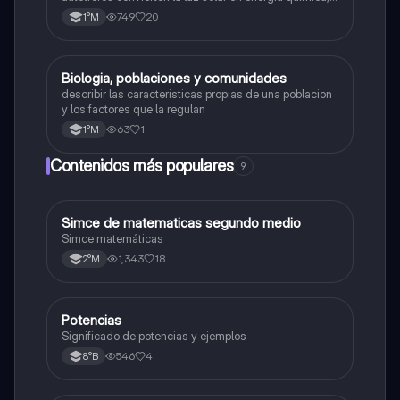
la respiración celular, un proceso vital para el flujo de
749
20
1°M
energía en los ecosistemas.
Biologia, poblaciones y comunidades
Biología
describir las caracteristicas propias de una poblacion
y los factores que la regulan
63
1
1°M
Contenidos más populares
9
Simce de matematicas segundo medio
Matemáticas
Simce matemáticas
1,343
18
2°M
Potencias
Matemáticas
Significado de potencias y ejemplos
546
4
8°B