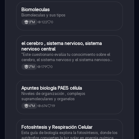
Biomoleculas
Biología
Biomoleculas y sus tipos
122
0
3°M
el cerebro , sistema nervioso, sistema
Biología
nervioso central
"Este cuestionario evalúa tu conocimiento sobre el
cerebro, el sistema nervioso y el sistema nervioso
central."
179
0
2°M
Apuntes biología PAES célula
Biología
Niveles de organización , complejos
supramoleculares y organelos
674
19
4°M
Fotosíntesis y Respiración Celular
Biología
Esta guía de biología explora la fotosíntesis, donde los
autótrofos convierten la luz solar en energía química, y