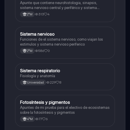
Apunte que contiene neurohistologia, sinapsis,
sistema nervioso central y periférico y sistema
endocrino
313
4
2°M
S
Sistema nervioso
Biología
Funciones de el sistema nervioso, como viajan los
estimulos y sistema nervioso periferico
586
0
2°M
Sistema respiratorio
Biología
Fisiología y anatomía
229
8
Universidad
Fotosíntesis y pigmentos
Biología
Apuntes de mi prueba para el electivo de ecosistemas
sobre la fotosíntesis y pigmentos
77
6
4°M