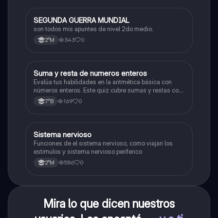
SEGUNDA GUERRA MUNDIAL
Historia
son todos mis apuntes de nivel 2do medio.
343
0
2°M
S
Suma y resta de numeros enteros
Matemáticas
Evalúa tus habilidades en la aritmética básica con
números enteros. Este quiz cubre sumas y restas con
números positivos y negativos.
169
0
7°B
S
Sistema nervioso
Biología
Funciones de el sistema nervioso, como viajan los
estimulos y sistema nervioso periferico
586
0
2°M
Mira lo que dicen nuestros