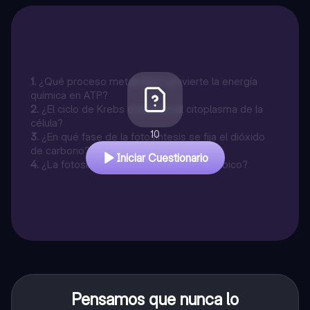
1
.
¿Qué proceso metabólico convierte la energía
química en ATP?
2
.
¿El ciclo de Krebs ocurre en el citoplasma de la
célula?
10
3
.
¿En qué fase de la fotosíntesis se fija el dióxido
de carbono?
Iniciar Cuestionario
4
.
¿La fotosíntesis es un proceso anaeróbico?
Pensamos que nunca lo