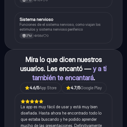
7°B
S
Sistema nervioso
Biología
Funciones de el sistema nervioso, como viajan los
estimulos y sistema nervioso periferico
586
0
2°M
Mira lo que dicen nuestros
usuarios. Les encantó —
y a ti
también te encantará
.
4.6
/5
App Store
4.7
/5
Google Play
La app es muy fácil de usar y está muy bien
diseñada. Hasta ahora he encontrado todo lo
que estaba buscando y he podido aprender
mucho de las presentaciones. Definitivamente