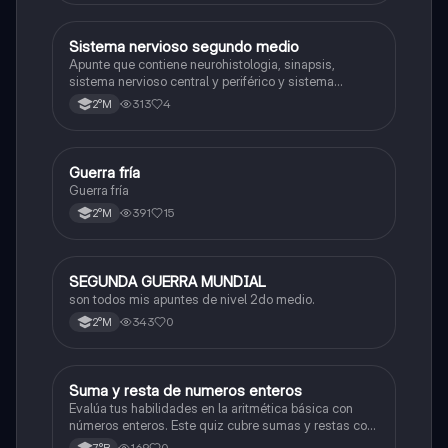
Sistema nervioso segundo medio
Biología
Apunte que contiene neurohistologia, sinapsis,
sistema nervioso central y periférico y sistema
endocrino
313
4
2°M
G
Guerra fría
Historia
Guerra fría
391
15
2°M
SEGUNDA GUERRA MUNDIAL
Historia
son todos mis apuntes de nivel 2do medio.
343
0
2°M
S
Suma y resta de numeros enteros
Matemáticas
Evalúa tus habilidades en la aritmética básica con
números enteros. Este quiz cubre sumas y restas con
números positivos y negativos.
169
0