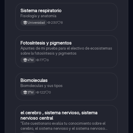
Sistema respiratorio
Biología
Fisiología y anatomía
230
8
Universidad
Fotosíntesis y pigmentos
Biología
Apuntes de mi prueba para el electivo de ecosistemas
sobre la fotosíntesis y pigmentos
77
6
4°M
Biomoleculas
Biología
Biomoleculas y sus tipos
122
0
3°M
el cerebro , sistema nervioso, sistema
Biología
nervioso central
"Este cuestionario evalúa tu conocimiento sobre el
cerebro, el sistema nervioso y el sistema nervioso