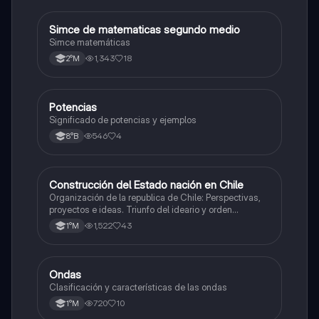
Simce de matematicas segundo medio
Matemáticas
Simce matemáticas
1,343
18
2°M
Potencias
Matemáticas
Significado de potencias y ejemplos
546
4
8°B
Construcción del Estado nación en Chile
Historia
Organización de la republica de Chile: Perspectivas,
proyectos e ideas. Triunfo del ideario y orden
conservador. Constitución de 1833. "Era Portaliana"
1,522
43
1°M
Ondas
Física
Clasificación y características de las ondas
720
10
1°M