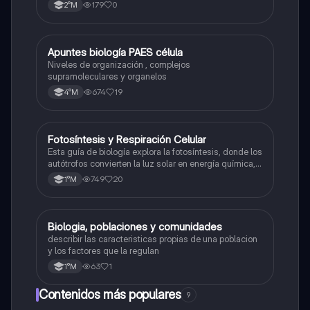
central."
179
0
2°M
Apuntes biología PAES célula
Biología
Niveles de organización , complejos
supramoleculares y organelos
674
19
4°M
Fotosíntesis y Respiración Celular
Biología
Esta guía de biología explora la fotosíntesis, donde los
autótrofos convierten la luz solar en energía química, y
la respiración celular, un proceso vital para el flujo de
749
20
1°M
energía en los ecosistemas.
Biologia, poblaciones y comunidades
Biología
describir las caracteristicas propias de una poblacion
y los factores que la regulan
63
1
1°M
Contenidos más populares
9