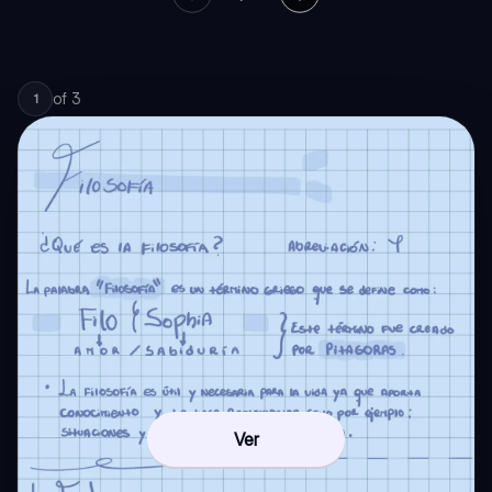
of
3
1
Ver