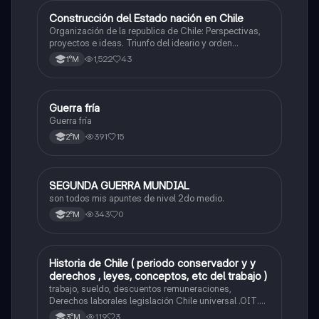
Construcción del Estado nación en Chile
Historia
Organización de la republica de Chile: Perspectivas,
proyectos e ideas. Triunfo del ideario y orden
conservador. Constitución de 1833. "Era Portaliana"
1,522
43
1°M
G
Guerra fría
Historia
Guerra fría
391
15
2°M
SEGUNDA GUERRA MUNDIAL
Historia
son todos mis apuntes de nivel 2do medio.
343
0
2°M
Historia de Chile ( periodo conservador y y
Historia
derechos , leyes, conceptos, etc del trabajo )
trabajo, sueldo, descuentos remuneraciones,
Derechos laborales legislación Chile universal .OIT.
Evolución de las org. trabajadores de Chile. Evolución
119
3
3°M