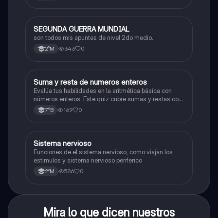
SEGUNDA GUERRA MUNDIAL
Historia
son todos mis apuntes de nivel 2do medio.
343
0
2°M
S
Suma y resta de numeros enteros
Matemáticas
Evalúa tus habilidades en la aritmética básica con
números enteros. Este quiz cubre sumas y restas con
números positivos y negativos.
169
0
7°B
S
Sistema nervioso
Biología
Funciones de el sistema nervioso, como viajan los
estimulos y sistema nervioso periferico
586
0
2°M
Mira lo que dicen nuestros