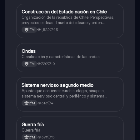
Construcción del Estado nación en Chile
Historia
Organización de la republica de Chile: Perspectivas,
proyectos e ideas. Triunfo del ideario y orden
conservador. Constitución de 1833. "Era Portaliana"
1,522
43
1°M
Ondas
Física
Clasificación y características de las ondas
720
10
1°M
Sistema nervioso segundo medio
Biología
Apunte que contiene neurohistologia, sinapsis,
sistema nervioso central y periférico y sistema
endocrino
313
4
2°M
G
Guerra fría
Historia
Guerra fría
391
15
2°M