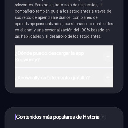
relevantes. Pero no se trata solo de respuestas, el
compañero también guía a los estudiantes a través de
sus retos de aprendizaje diarios, con planes de
aprendizaje personalizados, cuestionarios o contenidos
en el chat y una personalización del 100% basada en
las habilidades y el desarrollo de los estudiantes.
¿Dónde puedo descargar la app
Knowunity?
Puedes descargar la app en Google Play Store y Apple
App Store.
¿Knowunity es totalmente gratuito?
¡Sí lo es! Tienes acceso totalmente gratuito a todo el
contenido de la app, puedes chatear con otros
alumnos y recibir ayuda inmeditamente. Puedes ganar
dinero utilizando la aplicación, que te permitirá acceder
a determinadas funciones.
Contenidos más populares de Historia
9