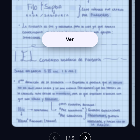
Ver
1
/
3