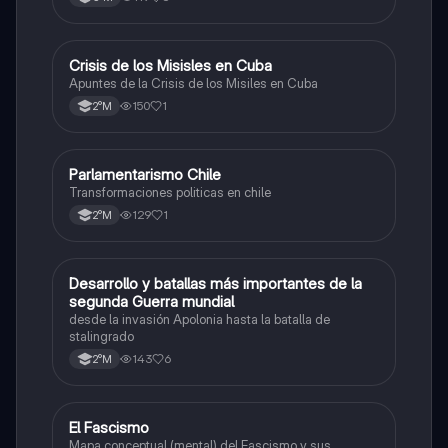
legislación laboral en Chile. Mecanismos protección a
trabajadores. legislación maternidad.
Crisis de los Misisles en Cuba
Historia
Apuntes de la Crisis de los Misiles en Cuba
150
1
2°M
Parlamentarismo Chile
Historia
Transformaciones politicas en chile
129
1
2°M
Desarrollo y batallas más importantes de la
Historia
segunda Guerra mundial
desde la invasión Apolonia hasta la batalla de
stalingrado
143
6
2°M
El Fascismo
Historia
Mapa conceptual (mental) del Fascismo y sus