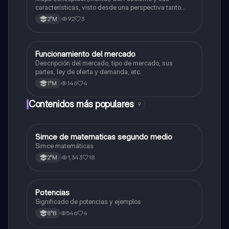
características, visto desde una perspectiva tanto
como política, cultural y económica/social.
92
3
2°M
Funcionamiento del mercado
Historia
Descripción del mercado, tipo de mercado, sus
partes, ley de oferta y demanda, etc.
146
4
1°M
Contenidos más populares
9
Simce de matematicas segundo medio
Matemáticas
Simce matemáticas
1,343
18
2°M
Potencias
Matemáticas
Significado de potencias y ejemplos
546
4
8°B