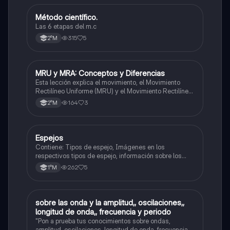
Método científico.
Física
Las 6 etapas del m.c
315
5
2°M
MRU y MRA: Conceptos y Diferencias
Física
Esta lección explica el movimiento, el Movimiento
Rectilíneo Uniforme (MRU) y el Movimiento Rectilíneo
Acelerado (MRA), incluyendo sus características y
164
3
2°M
diferencias.
Espejos
Física
Contiene: Tipos de espejo, Imágenes en los
respectivos tipos de espejo, información sobre los
rayos principales. Asignatura: Física (1ero medio)
262
5
1°M
sobre las onda y la amplitud,, oscilaciones,,
Física
longitud de onda,, frecuencia y periodo
"Pon a prueba tus conocimientos sobre ondas,
amplitud, oscilaciones, longitud de onda, frecuencia y