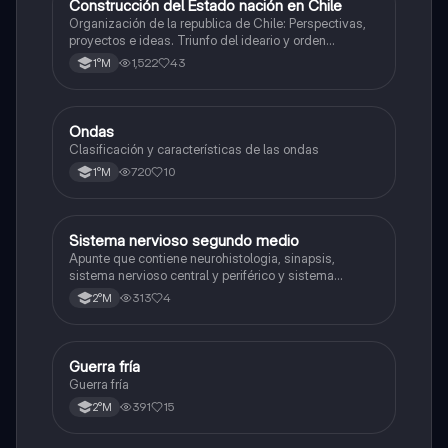
Construcción del Estado nación en Chile
Historia
Organización de la republica de Chile: Perspectivas,
proyectos e ideas. Triunfo del ideario y orden
conservador. Constitución de 1833. "Era Portaliana"
1,522
43
1°M
Ondas
Física
Clasificación y características de las ondas
720
10
1°M
Sistema nervioso segundo medio
Biología
Apunte que contiene neurohistologia, sinapsis,
sistema nervioso central y periférico y sistema
endocrino
313
4
2°M
Guerra fría
Historia
Guerra fría
391
15
2°M