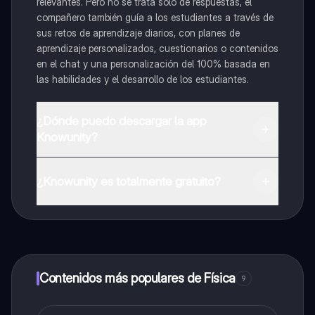
relevantes. Pero no se trata solo de respuestas, el
compañero también guía a los estudiantes a través de
sus retos de aprendizaje diarios, con planes de
aprendizaje personalizados, cuestionarios o contenidos
en el chat y una personalización del 100% basada en
las habilidades y el desarrollo de los estudiantes.
¿Dónde puedo descargar la app
Knowunity?
Puedes descargar la app en Google Play Store y Apple
App Store.
¿Knowunity es totalmente gratuito?
¡Sí lo es! Tienes acceso totalmente gratuito a todo el
contenido de la app, puedes chatear con otros
alumnos y recibir ayuda inmeditamente. Puedes ganar
dinero utilizando la aplicación, que te permitirá acceder
a determinadas funciones.
Contenidos más populares de Física
9