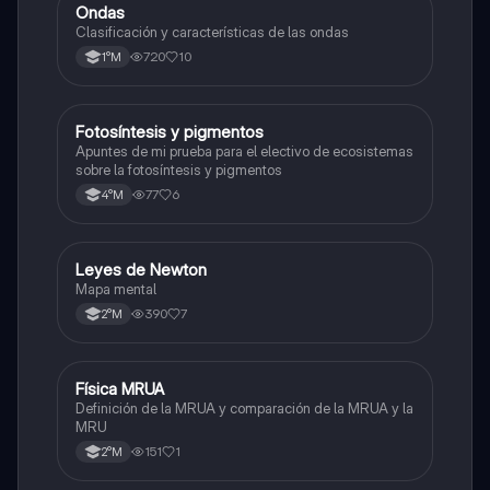
Ondas
Física
Clasificación y características de las ondas
720
10
1°M
Fotosíntesis y pigmentos
Biología
Apuntes de mi prueba para el electivo de ecosistemas
sobre la fotosíntesis y pigmentos
77
6
4°M
Leyes de Newton
Física
Mapa mental
390
7
2°M
Física MRUA
Física
Definición de la MRUA y comparación de la MRUA y la
MRU
151
1
2°M