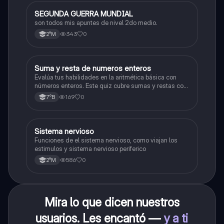
SEGUNDA GUERRA MUNDIAL
Historia
son todos mis apuntes de nivel 2do medio.
343
0
2°M
S
Suma y resta de numeros enteros
Matemáticas
Evalúa tus habilidades en la aritmética básica con
números enteros. Este quiz cubre sumas y restas con
números positivos y negativos.
169
0
7°B
S
Sistema nervioso
Biología
Funciones de el sistema nervioso, como viajan los
estimulos y sistema nervioso periferico
586
0
2°M
Mira lo que dicen nuestros
usuarios. Les encantó —
y a ti