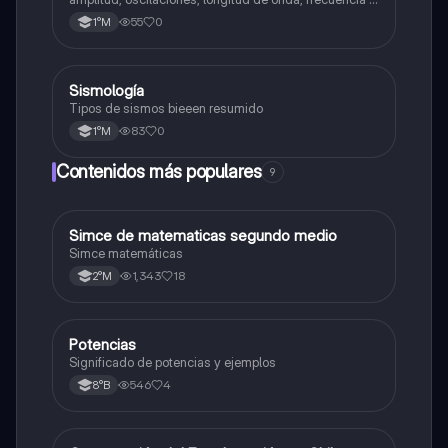
periodo."
55
0
1°M
Sismología
Física
Tipos de sismos bieeen resumido
83
0
1°M
Contenidos más populares
9
Simce de matematicas segundo medio
Matemáticas
Simce matemáticas
1,343
18
2°M
Potencias
Matemáticas
Significado de potencias y ejemplos
546
4
8°B