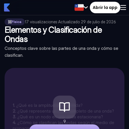
Abrir la app
17
visualizaciones
·
Actualizado
29 de julio de 2026
Física
Elementos y Clasificación de
Ondas
Conceptos clave sobre las partes de una onda y cómo se
clasifican.
1
.
¿Qué es la amplitud de una onda?
2
.
¿Qué representa un ciclo completo de una onda?
3
.
¿Qué es un nodo en una onda estacionaria?
9
4
.
¿Cómo se clasifican las ondas según el medio de
propagación?