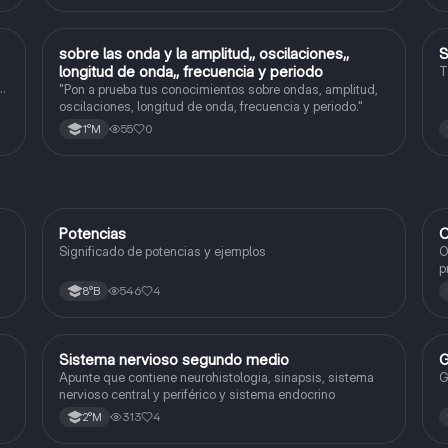
sobre las onda y la amplitud,, oscilaciones,,
S
Física
longitud de onda,, frecuencia y periodo
s
T
"Pon a prueba tus conocimientos sobre ondas, amplitud,
oscilaciones, longitud de onda, frecuencia y periodo."
55
0
1°M
Potencias
C
Matemáticas
Significado de potencias y ejemplos
O
p
c
546
4
8°B
Sistema nervioso segundo medio
G
Biología
Apunte que contiene neurohistologia, sinapsis, sistema
G
nervioso central y periférico y sistema endocrino
313
4
2°M