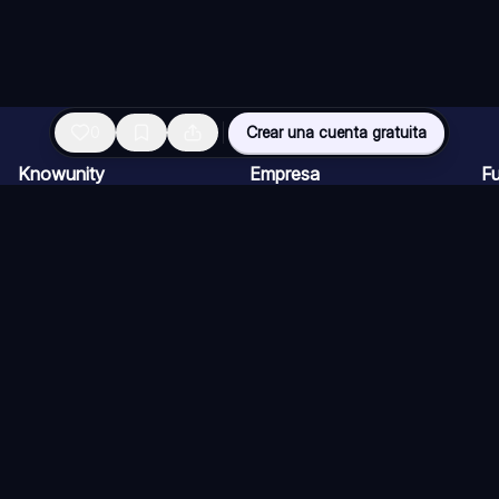
0
Crear una cuenta gratuita
Knowunity
Empresa
F
Página de inicio
Ofertas de empleo
Re
Ayuda
Programa de Creadores
Ch
Seguridad
Kit de prensa
Ta
Iniciar sesión
Cu
Áreas de conocimiento
Re
Ex