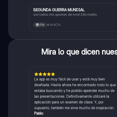
SEGUNDA GUERRA MUNDIAL
Historia
son todos mis apuntes de nivel 2do medio.
343
0
2°M
Mira lo que dicen nue
La app es muy fácil de usar y está muy bien
diseñada. Hasta ahora he encontrado todo lo que
estaba buscando y he podido aprender mucho de
las presentaciones. Definitivamente utilizaré la
aplicación para un examen de clase. Y, por
supuesto, también me sirve mucho de inspiración.
Pablo