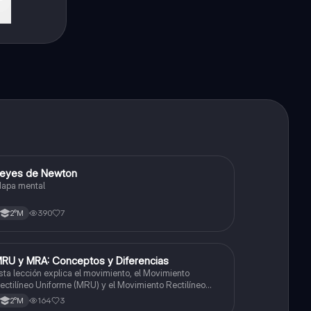
eyes de Newton
Física
apa mental
390
7
2°M
RU y MRA: Conceptos y Diferencias
Física
sta lección explica el movimiento, el Movimiento
ectilíneo Uniforme (MRU) y el Movimiento Rectilíneo
celerado (MRA), incluyendo sus características y
164
3
2°M
iferencias.