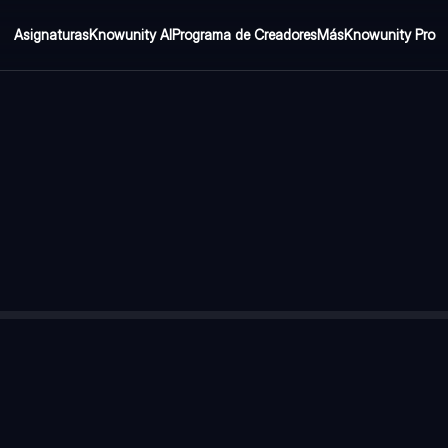
Asignaturas
Knowunity AI
Programa de Creadores
Más
Knowunity Pro
aracterísticas en relación a los fluidos?
—
Sólido: Fuerzas inter
r unidad de volumen.
ad de una sustancia y la densidad de otra que se toma como patró
enos densos flotan sobre los más densos. Ejemplo: el aceite flota 
ndicular ejercida sobre una superficie, por unidad de área, es una