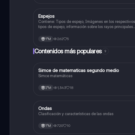
Espejos
Física
Contiene: Tipos de espejo, Imágenes en los respectivo
tipos de espejo, información sobre los rayos principales.
Asignatura: Física (1ero medio)
262
5
1°M
Contenidos más populares
9
Simce de matematicas segundo medio
Matemáticas
Simce matemáticas
1,343
18
2°M
Ondas
Física
Clasificación y características de las ondas
720
10
1°M