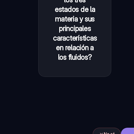
intensas,
estados de la
mantiene su
materia y sus
forma, no
principales
compresible.
características
Líquido: Fuerzas
en relación a
intermoleculares
los fluidos?
menores, puede
fluir, no
compresible.
Gaseoso:
Fuerzas
intermoleculares
nulas, puede
fluir,
compresible.