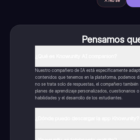
No sé
Pensamos que 
¿Qué es Knowunity AI companion?
Nuestro compañero de IA está específicamente adapta
contenidos que tenemos en la plataforma, podemos dar 
no se trata solo de respuestas, el compañero también g
planes de aprendizaje personalizados, cuestionarios 
habilidades y el desarrollo de los estudiantes.
¿Dónde puedo descargar la app Knowunity?
Puedes descargar la app en Google Play Store y Apple
¿Knowunity es totalmente gratuito?