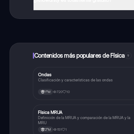
¡Sí lo es! Tienes acceso totalmente gratuito a todo e
inmeditamente. Puedes ganar dinero utilizando la apli
Contenidos más populares de Física
9
Ondas
Física
Clasificación y características de las ondas
720
10
1°M
Física MRUA
Física
Definición de la MRUA y comparación de la MRUA y la
MRU
151
1
2°M