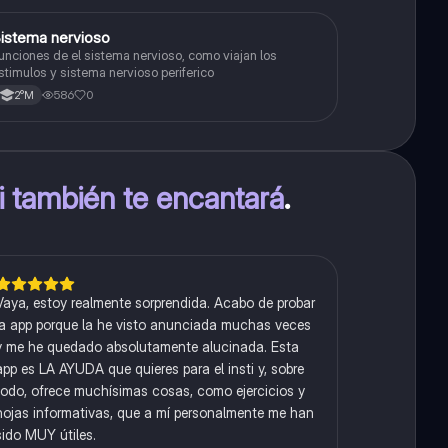
S
istema nervioso
Biología
unciones de el sistema nervioso, como viajan los
stimulos y sistema nervioso periferico
586
0
2°M
ti también te encantará
.
Vaya, estoy realmente sorprendida. Acabo de probar
la app porque la he visto anunciada muchas veces
y me he quedado absolutamente alucinada. Esta
app es LA AYUDA que quieres para el insti y, sobre
todo, ofrece muchísimas cosas, como ejercicios y
hojas informativas, que a mí personalmente me han
sido MUY útiles.