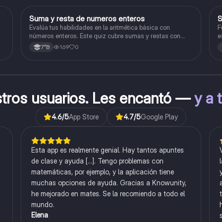
S
Suma y resta de numeros enteros
S
Matemáticas
Evalúa tus habilidades en la aritmética básica con
F
números enteros. Este quiz cubre sumas y restas con
e
números positivos y negativos.
169
0
7°B
stros usuarios. Les encantó —
y a 
4.6
/5
App Store
4.7
/5
Google Play
Esta app es realmente genial. Hay tantos apuntes
de clase y ayuda [...]. Tengo problemas con
matemáticas, por ejemplo, y la aplicación tiene
muchas opciones de ayuda. Gracias a Knowunity,
he mejorado en mates. Se la recomiendo a todo el
mundo.
Elena