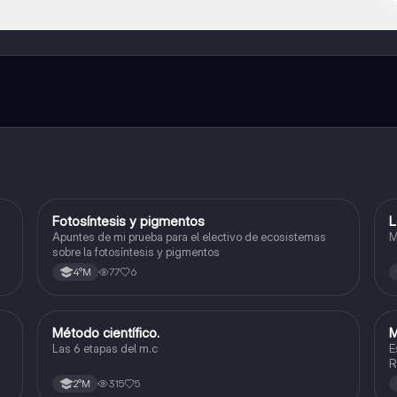
l contenido de la app, puedes chatear con otros alumnos y recibir ayuda
cación, que te permitirá acceder a determinadas funciones.
Fotosíntesis y pigmentos
L
Biología
Apuntes de mi prueba para el electivo de ecosistemas
M
sobre la fotosíntesis y pigmentos
77
6
4°M
Método científico.
M
Física
Las 6 etapas del m.c
E
R
A
315
5
2°M
d