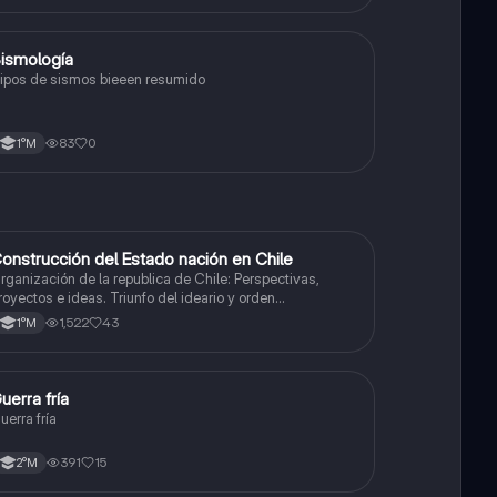
ismología
Física
ipos de sismos bieeen resumido
83
0
1°M
onstrucción del Estado nación en Chile
Historia
rganización de la republica de Chile: Perspectivas,
royectos e ideas. Triunfo del ideario y orden
onservador. Constitución de 1833. "Era Portaliana"
1,522
43
1°M
G
uerra fría
Historia
uerra fría
391
15
2°M