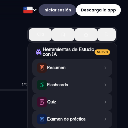
Iniciar sesión
Descarga la app
0
Herramientas de Estudio
NUEVO
con IA
Resumen
1
/
5
Flashcards
moleculares intensas, mantiene su forma, no compresible. Líquido:
n (usualmente el agua).
Quiz
sobre el agua, el hielo flota en el agua de mar.
 magnitud escalar
Examen de práctica