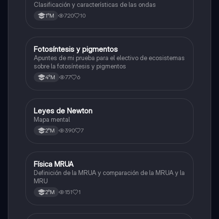
Clasificación y características de las ondas
720
10
1°M
Fotosíntesis y pigmentos
Biología
Apuntes de mi prueba para el electivo de ecosistemas
sobre la fotosíntesis y pigmentos
77
6
4°M
Leyes de Newton
Física
Mapa mental
390
7
2°M
Física MRUA
Física
Definición de la MRUA y comparación de la MRUA y la
MRU
151
1
2°M