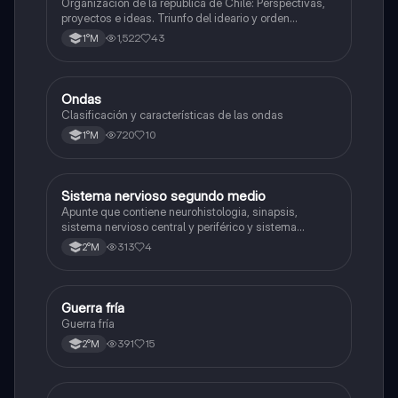
Organización de la republica de Chile: Perspectivas,
proyectos e ideas. Triunfo del ideario y orden
conservador. Constitución de 1833. "Era Portaliana"
1,522
43
1°M
Ondas
Física
Clasificación y características de las ondas
720
10
1°M
Sistema nervioso segundo medio
Biología
Apunte que contiene neurohistologia, sinapsis,
sistema nervioso central y periférico y sistema
endocrino
313
4
2°M
Guerra fría
Historia
Guerra fría
391
15
2°M