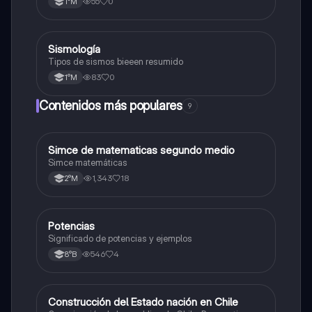
55
0
1°M
Sismología
Física
Tipos de sismos bieeen resumido
83
0
1°M
Contenidos más populares
9
Simce de matematicas segundo medio
Matemáticas
Simce matemáticas
1,343
18
2°M
Potencias
Matemáticas
Significado de potencias y ejemplos
546
4
8°B
Construcción del Estado nación en Chile
Historia