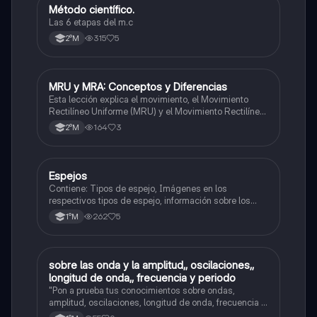
Método científico.
Física
Las 6 etapas del m.c
315
5
2°M
MRU y MRA: Conceptos y Diferencias
Física
Esta lección explica el movimiento, el Movimiento
Rectilíneo Uniforme (MRU) y el Movimiento Rectilíneo
Acelerado (MRA), incluyendo sus características y
164
3
2°M
diferencias.
Espejos
Física
Contiene: Tipos de espejo, Imágenes en los
respectivos tipos de espejo, información sobre los
rayos principales. Asignatura: Física (1ero medio)
262
5
1°M
sobre las onda y la amplitud,, oscilaciones,,
Física
longitud de onda,, frecuencia y periodo
"Pon a prueba tus conocimientos sobre ondas,
amplitud, oscilaciones, longitud de onda, frecuencia y
periodo."