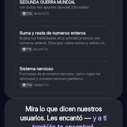
SEGUNDA GUERRA MUNDIAL
Historia
son todos mis apuntes de nivel 2do medio.
343
0
2°M
S
Suma y resta de numeros enteros
Matemáticas
Evalúa tus habilidades en la aritmética básica con
números enteros. Este quiz cubre sumas y restas con
números positivos y negativos.
169
0
7°B
S
Sistema nervioso
Biología
Funciones de el sistema nervioso, como viajan los
estimulos y sistema nervioso periferico
586
0
2°M
Mira lo que dicen nuestros
usuarios. Les encantó —
y a ti