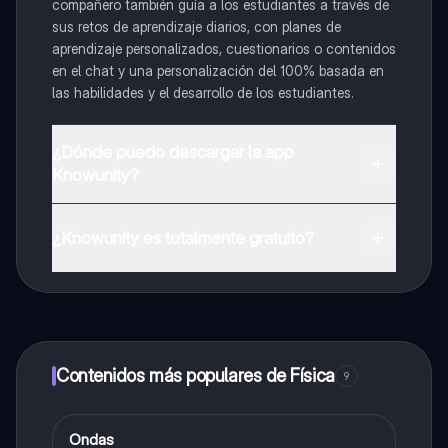
compañero también guía a los estudiantes a través de
sus retos de aprendizaje diarios, con planes de
aprendizaje personalizados, cuestionarios o contenidos
en el chat y una personalización del 100% basada en
las habilidades y el desarrollo de los estudiantes.
¿Dónde puedo descargar la app
Knowunity?
Puedes descargar la app en Google Play Store y Apple
App Store.
¿Knowunity es totalmente gratuito?
¡Sí lo es! Tienes acceso totalmente gratuito a todo el
contenido de la app, puedes chatear con otros
alumnos y recibir ayuda inmeditamente. Puedes ganar
dinero utilizando la aplicación, que te permitirá acceder
a determinadas funciones.
Contenidos más populares de Física
9
Ondas
Física