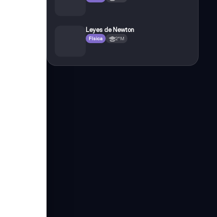
Leyes de Newton
Física
2°M