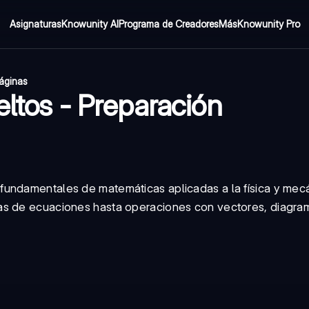
Asignaturas
Knowunity AI
Programa de Creadores
Más
Knowunity Pro
áginas
eltos - Preparación
fundamentales de matemáticas aplicadas a la física y mec
as de ecuaciones hasta operaciones con vectores, diagra