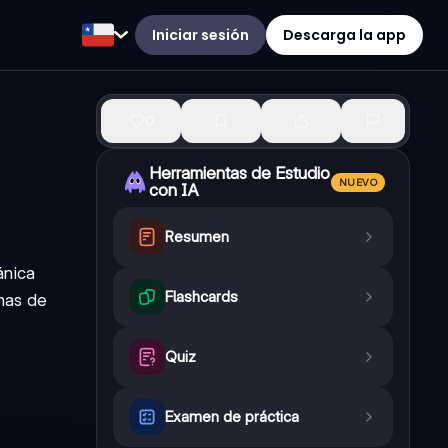
Iniciar sesión
Descarga la app
0
Herramientas de Estudio
NUEVO
con IA
Resumen
ánica
Flashcards
mas de
Quiz
Examen de práctica