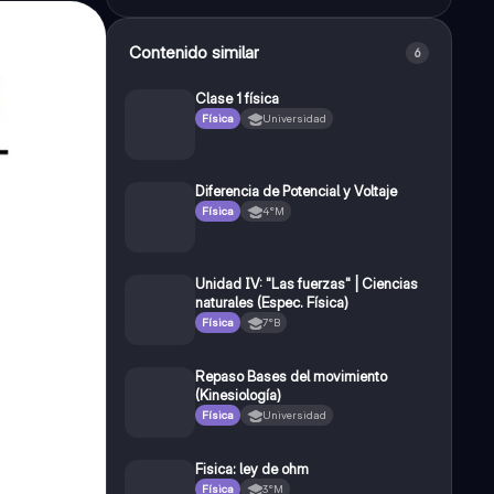
Contenido similar
6
Clase 1 física
Física
Universidad
Diferencia de Potencial y Voltaje
Física
4°M
Unidad IV: "Las fuerzas" | Ciencias
naturales (Espec. Física)
Física
7°B
Repaso Bases del movimiento
(Kinesiología)
Física
Universidad
Fisica: ley de ohm
Física
3°M