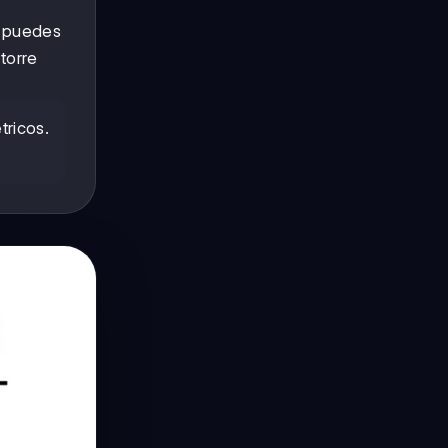
, puedes
torre
tricos.