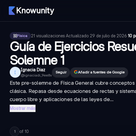
Knowunity
21
visualizaciones
·
Actualizado
29 de julio de 2026
·
10 p
Física
Guía de Ejercicios Resu
Solemne 1
Ignacia Diaz
I
Seguir
Añadir a fuentes de Google
@
ignaciadi_9ee8v
Este pre-solemne de Física General cubre conceptos 
clásica. Repasa desde ecuaciones de rectas y sistem
cuerpo libre y aplicaciones de las leyes de...
Mostrar más
of
10
1