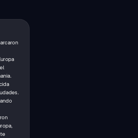
arcaron
Europa
el
ania.
cida
iudades.
nando
aron
uropa,
nte