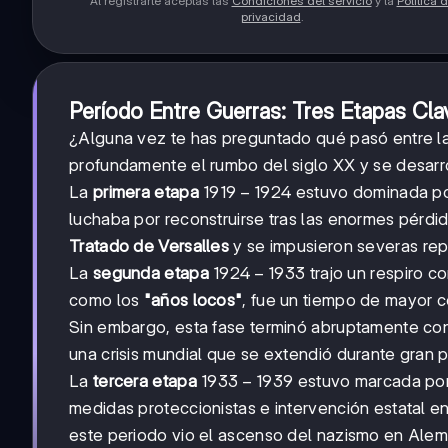
Al registrarte aceptas las
Condiciones del servicio
y la
Política 
privacidad
.
Período Entre Guerras: Tres Etapas Cla
¿Alguna vez te has preguntado qué pasó entre l
profundamente el rumbo del siglo XX y se desarro
1919-
1919
−
1924
La
primera etapa
estuvo dominada por
1924
luchaba por reconstruirse tras las enormes pérdi
Tratado de Versalles
y se impusieron severas rep
1924-
1924
−
1933
La
segunda etapa
trajo un respiro c
1933
como los
"años locos"
, fue un tiempo de mayor 
Sin embargo, esta fase terminó abruptamente co
una crisis mundial que se extendió durante gran pa
1933-
1933
−
1939
La
tercera etapa
estuvo marcada por 
1939
medidas proteccionistas e intervención estatal 
este periodo vio el ascenso del nazismo en Alema