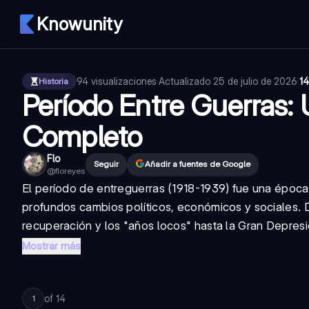
Knowunity
94
visualizaciones
·
Actualizado
25 de julio de 2026
·
14
Historia
Período Entre Guerras
Completo
Flo
Seguir
Añadir a fuentes de Google
@
floreyes
El período de entreguerras (1918-1939) fue una época 
profundos cambios políticos, económicos y sociales. 
recuperación y los "años locos" hasta la Gran Depresió
Mostrar más
of
14
1