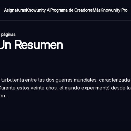
Asignaturas
Knowunity AI
Programa de Creadores
Más
Knowunity Pro
 páginas
: Un Resumen
turbulenta entre las dos guerras mundiales, caracterizada
Durante estos veinte años, el mundo experimentó desde la
n...