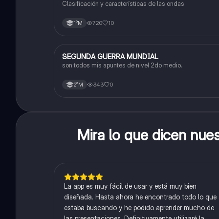
Clasificación y características de las ondas
720
10
1°M
SEGUNDA GUERRA MUNDIAL
Historia
son todos mis apuntes de nivel 2do medio.
343
0
2°M
Mira lo que dicen nue
La app es muy fácil de usar y está muy bien
diseñada. Hasta ahora he encontrado todo lo que
estaba buscando y he podido aprender mucho de
las presentaciones. Definitivamente utilizaré la