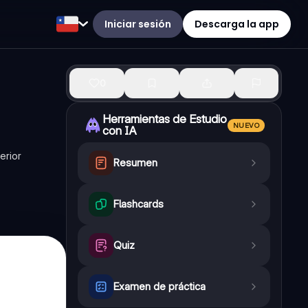
Iniciar sesión
Descarga la app
0
Herramientas de Estudio
NUEVO
con IA
erior
Resumen
Flashcards
Quiz
Examen de práctica