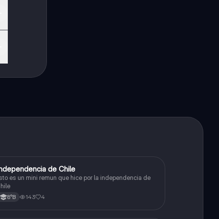
ndependencia de Chile
Historia, Geografía y Ciencias Sociales
sto es un mini remun que hice por la independencia de
hile
143
4
8°B