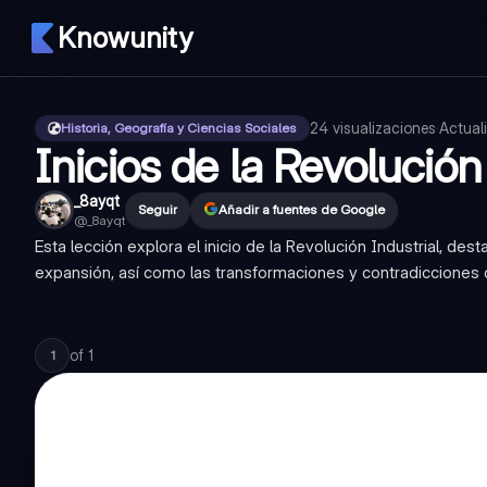
Knowunity
24
visualizaciones
·
Actual
Historia, Geografía y Ciencias Sociales
Inicios de la Revolución
_8ayqt
Seguir
Añadir a fuentes de Google
@
_8ayqt
Esta lección explora el inicio de la Revolución Industrial, de
expansión, así como las transformaciones y contradicciones 
of
1
1