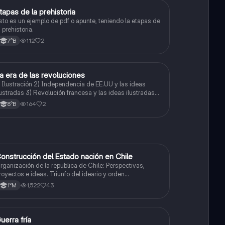
tapas de la prehistoria
Historia, Geografía y Ciencias Sociales
sto es un ejemplo de pdf o apunte, teniendo la etapas de
a prehistoria.
112
2
7°B
a era de las revoluciones
Historia, Geografía y Ciencias Sociales
) Ilustración 2) Independencia de EE.UU y las ideas
lustradas 3) Revolución francesa y las ideas ilustradas
solo la parte de cómo las ideas afectan en ls revolución
164
2
8°B
rancesa, no la explicación completa de esta)
onstrucción del Estado nación en Chile
Historia
rganización de la republica de Chile: Perspectivas,
royectos e ideas. Triunfo del ideario y orden
onservador. Constitución de 1833. "Era Portaliana"
1,522
43
1°M
uerra fría
Historia