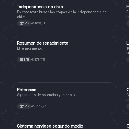
Independencia de chile
E
Historia, Geografía y Ciencias Sociales
Es este texto busca las etapas de la independencia de
E
chile
l
102
1
8°B
Resumen de renacimiento
L
Historia, Geografía y Ciencias Sociales
El renacimiento
1
i
(
178
5
8°B
f
Potencias
C
Matemáticas
Significado de potencias y ejemplos
O
p
c
544
4
8°B
Sistema nervioso segundo medio
G
Biología