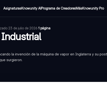
Asignaturas
Knowunity AI
Programa de Creadores
Más
Knowunity Pro
izado
23 de julio de 2026
·
1 página
 Industrial
stacando la invención de la máquina de vapor en Inglaterra y su post
que surgieron.