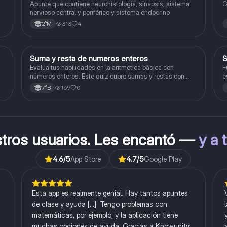
Apunte que contiene neurohistologia, sinapsis, sistema
G
nervioso central y periférico y sistema endocrino
313
4
2°M
S
Suma y resta de numeros enteros
S
Matemáticas
Evalúa tus habilidades en la aritmética básica con
F
números enteros. Este quiz cubre sumas y restas con
e
números positivos y negativos.
169
0
7°B
stros usuarios. Les encantó —
y a 
4.6
/5
App Store
4.7
/5
Google Play
Esta app es realmente genial. Hay tantos apuntes
de clase y ayuda [...]. Tengo problemas con
matemáticas, por ejemplo, y la aplicación tiene
muchas opciones de ayuda. Gracias a Knowunity,