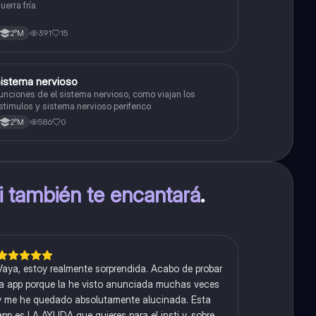
uerra fría
391
15
2°M
S
istema nervioso
Biología
unciones de el sistema nervioso, como viajan los
stimulos y sistema nervioso periferico
586
0
2°M
ti también te encantará
.
Vaya, estoy realmente sorprendida. Acabo de probar
la app porque la he visto anunciada muchas veces
y me he quedado absolutamente alucinada. Esta
app es LA AYUDA que quieres para el insti y, sobre