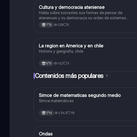
Cultura y democracia ateniense
Historia, Geografía y Ciencias Sociales
Habla sobre socrastes sus formas de pensar de
atenenses y su democracia su orden de sistemas
políticos su arquitectura y etc
128
5
7°B
La region en America y en chile
Historia, Geografía y Ciencias Sociales
Historia y geografia, chile
162
3
8°B
Contenidos más populares
9
Simce de matematicas segundo medio
Matemáticas
Simce matemáticas
1,343
18
2°M
Ondas
Física