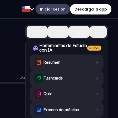
Iniciar sesión
Descarga la app
0
Herramientas de Estudio
NUEVO
con IA
Resumen
1
/
3
Flashcards
mo
Quiz
Examen de práctica