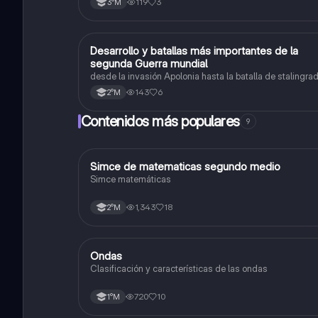
119
3
3°M
laboral en Chile. Mecanismos protección a trabajadores.
legislación maternidad.
Desarrollo y batallas más importantes de la
Historia
segunda Guerra mundial
desde la invasión Apolonia hasta la batalla de stalingr
143
6
2°M
Contenidos más populares
9
Simce de matematicas segundo medio
Matemáticas
Simce matemáticas
1,343
18
2°M
Ondas
Física
Clasificación y características de las ondas
720
10
1°M