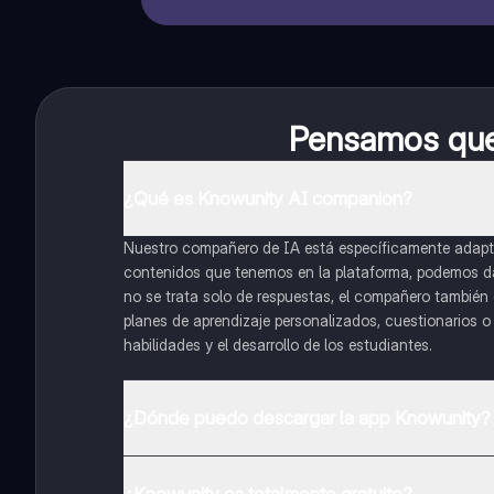
Pensamos que 
¿Qué es Knowunity AI companion?
Nuestro compañero de IA está específicamente adapta
contenidos que tenemos en la plataforma, podemos dar 
no se trata solo de respuestas, el compañero también g
planes de aprendizaje personalizados, cuestionarios 
habilidades y el desarrollo de los estudiantes.
¿Dónde puedo descargar la app Knowunity?
Puedes descargar la app en Google Play Store y Apple
¿Knowunity es totalmente gratuito?