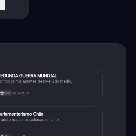
EGUNDA GUERRA MUNDIAL
Historia
on todos mis apuntes de nivel 2do medio.
343
0
2°M
arlamentarismo Chile
Historia
ransformaciones politicas en chile