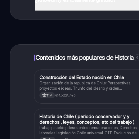
¡Sí lo es! Tienes acceso totalmente gratuito a todo e
inmeditamente. Puedes ganar dinero utilizando la apli
Contenidos más populares de Historia
9
Construcción del Estado nación en Chile
Historia
Organización de la republica de Chile: Perspectivas,
proyectos e ideas. Triunfo del ideario y orden
conservador. Constitución de 1833. "Era Portaliana"
1,522
43
1°M
Historia de Chile ( periodo conservador y y
Historia
derechos , leyes, conceptos, etc del trabajo )
trabajo, sueldo, descuentos remuneraciones, Derechos
laborales legislación Chile universal .OIT. Evolución de
las org. trabajadores de Chile. Evolución legislación