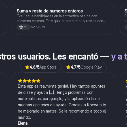
S
Suma y resta de numeros enteros
S
Matemáticas
Evalúa tus habilidades en la aritmética básica con
F
números enteros. Este quiz cubre sumas y restas con
e
números positivos y negativos.
169
0
7°B
stros usuarios. Les encantó —
y a 
4.6
/5
App Store
4.7
/5
Google Play
Esta app es realmente genial. Hay tantos apuntes
de clase y ayuda [...]. Tengo problemas con
matemáticas, por ejemplo, y la aplicación tiene
muchas opciones de ayuda. Gracias a Knowunity,
he mejorado en mates. Se la recomiendo a todo el
mundo.
Elena