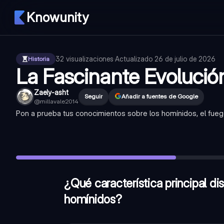
Knowunity
32
visualizaciones
·
Actualizado
26 de julio de 2026
Historia
La Fascinante Evoluci
Zaely-asht
Seguir
Añadir a fuentes de Google
@
millavale2014
Pon a prueba tus conocimientos sobre los homínidos, el fuego y
¿Qué característica principal distinguió al Australopithecus 
¿Qué especie de homínido es conocida por ser la primera en
¿Cuál fue el gran logro del Homo Erectus que cambió la hist
¿Qué característica principal di
homínidos?