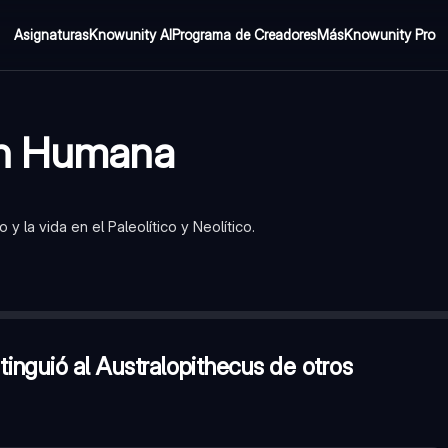
Asignaturas
Knowunity AI
Programa de Creadores
Más
Knowunity Pro
ón Humana
 la vida en el Paleolítico y Neolítico.
de otros homínidos?
—
Fueron los primeros en dominar el bipedis
 fabricar sus propias herramientas de piedra?
—
Homo Habilis
oria de la humanidad?
—
El descubrimiento y control del fuego
stinguió al Australopithecus de otros