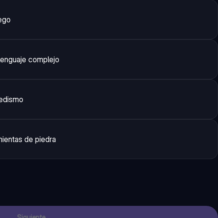
uego
 lenguaje complejo
pedismo
mientas de piedra
Siguiente