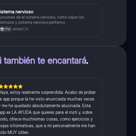
S
istema nervioso
Biología
unciones de el sistema nervioso, como viajan los
stimulos y sistema nervioso periferico
586
0
2°M
ti también te encantará
.
Vaya, estoy realmente sorprendida. Acabo de probar
la app porque la he visto anunciada muchas veces
y me he quedado absolutamente alucinada. Esta
app es LA AYUDA que quieres para el insti y, sobre
todo, ofrece muchísimas cosas, como ejercicios y
hojas informativas, que a mí personalmente me han
sido MUY útiles.