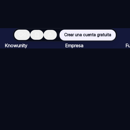
0
Crear una cuenta gratuita
Knowunity
Empresa
F
Página de inicio
Ofertas de empleo
Re
Ayuda
Programa de Creadores
Ch
Seguridad
Kit de prensa
Ta
Iniciar sesión
Cu
Áreas de conocimiento
Re
Ex