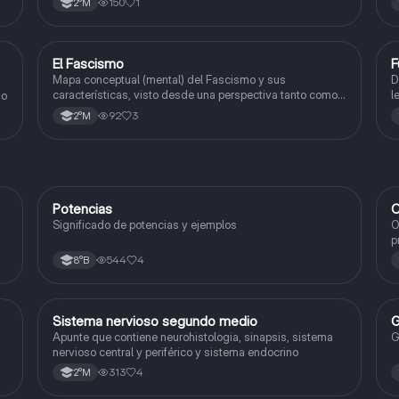
150
1
2°M
El Fascismo
F
Historia
Mapa conceptual (mental) del Fascismo y sus
D
características, visto desde una perspectiva tanto como
l
ado
política, cultural y económica/social.
92
3
2°M
Potencias
C
Matemáticas
Significado de potencias y ejemplos
O
p
c
544
4
8°B
Sistema nervioso segundo medio
G
Biología
Apunte que contiene neurohistologia, sinapsis, sistema
G
nervioso central y periférico y sistema endocrino
313
4
2°M