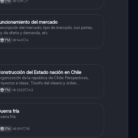
129
1
2°M
uncionamiento del mercado
Historia
escripción del mercado, tipo de mercado, sus partes,
ey de oferta y demanda, etc.
146
4
1°M
onstrucción del Estado nación en Chile
Historia
rganización de la republica de Chile: Perspectivas,
royectos e ideas. Triunfo del ideario y orden
onservador. Constitución de 1833. "Era Portaliana"
1,522
43
1°M
uerra fría
Historia
uerra fría
391
15
2°M