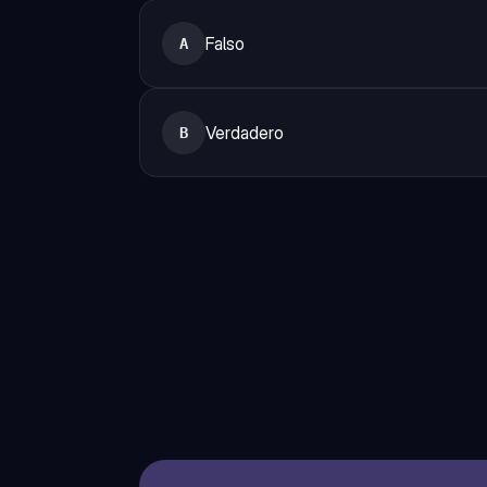
Falso
A
Verdadero
B