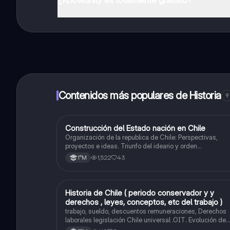
¡Sí lo es! Tienes acceso totalmente gratuito a todo e
inmeditamente. Puedes ganar dinero utilizando la apli
Contenidos más populares de Historia
9
Construcción del Estado nación en Chile
Historia
Organización de la republica de Chile: Perspectivas,
proyectos e ideas. Triunfo del ideario y orden
conservador. Constitución de 1833. "Era Portaliana"
1,522
43
1°M
Historia de Chile ( periodo conservador y y
Historia
derechos , leyes, conceptos, etc del trabajo )
trabajo, sueldo, descuentos remuneraciones, Derechos
laborales legislación Chile universal .OIT. Evolución de
las org. trabajadores de Chile. Evolución legislación