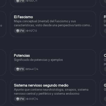
150
1
2°M
El Fascismo
F
Historia
Mapa conceptual (mental) del Fascismo y sus
D
características, visto desde una perspectiva tanto como
l
ado
política, cultural y económica/social.
92
3
2°M
Potencias
C
Matemáticas
Significado de potencias y ejemplos
O
p
c
544
4
8°B
Sistema nervioso segundo medio
G
Biología
Apunte que contiene neurohistologia, sinapsis, sistema
G
nervioso central y periférico y sistema endocrino
313
4
2°M