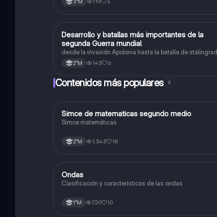
119
3
3°M
laboral en Chile. Mecanismos protección a trabajadores.
legislación maternidad.
Desarrollo y batallas más importantes de la
Historia
segunda Guerra mundial
desde la invasión Apolonia hasta la batalla de stalingr
143
6
2°M
Contenidos más populares
9
Simce de matematicas segundo medio
Matemáticas
Simce matemáticas
1,343
18
2°M
Ondas
Física
Clasificación y características de las ondas
720
10
1°M