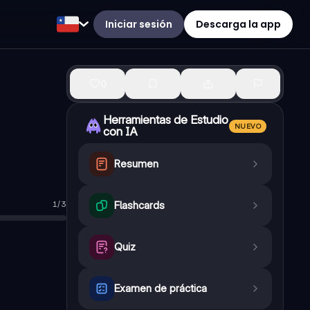
Iniciar sesión
Descarga la app
0
Herramientas de Estudio
NUEVO
con IA
Resumen
1
/
3
Flashcards
artido único
—
Verdadero
Quiz
Examen de práctica