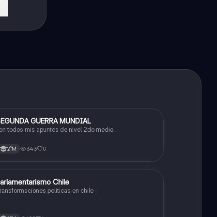
EGUNDA GUERRA MUNDIAL
Historia
on todos mis apuntes de nivel 2do medio.
343
0
2°M
arlamentarismo Chile
Historia
ransformaciones politicas en chile