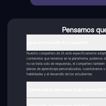
Pensamos que 
¿Qué es Knowunity AI companion?
Nuestro compañero de IA está específicamente adapta
contenidos que tenemos en la plataforma, podemos dar 
no se trata solo de respuestas, el compañero también g
planes de aprendizaje personalizados, cuestionarios 
habilidades y el desarrollo de los estudiantes.
¿Dónde puedo descargar la app Knowunity?
Puedes descargar la app en Google Play Store y Apple
¿Knowunity es totalmente gratuito?