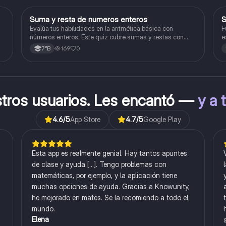
S
Suma y resta de numeros enteros
S
Matemáticas
Evalúa tus habilidades en la aritmética básica con
F
números enteros. Este quiz cubre sumas y restas con
e
números positivos y negativos.
169
0
7°B
stros usuarios. Les encantó —
y a 
4.6
/5
App Store
4.7
/5
Google Play
Esta app es realmente genial. Hay tantos apuntes
de clase y ayuda [...]. Tengo problemas con
matemáticas, por ejemplo, y la aplicación tiene
muchas opciones de ayuda. Gracias a Knowunity,
he mejorado en mates. Se la recomiendo a todo el
mundo.
Elena