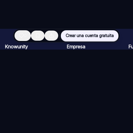
0
Crear una cuenta gratuita
Knowunity
Empresa
F
Página de inicio
Ofertas de empleo
Re
Ayuda
Programa de Creadores
Ch
Seguridad
Kit de prensa
Ta
Iniciar sesión
Cu
Áreas de conocimiento
Re
Ex