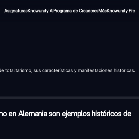
Asignaturas
Knowunity AI
Programa de Creadores
Más
Knowunity Pro
 totalitarismo, sus características y manifestaciones históricas.
 históricos de regímenes totalitarios?
—
Verdadero
ón con el poder?
—
Concentración de todo el poder en un líder o p
e controlada por el gobierno, con una planificación centralizada?
ismo en Alemania son ejemplos históricos de