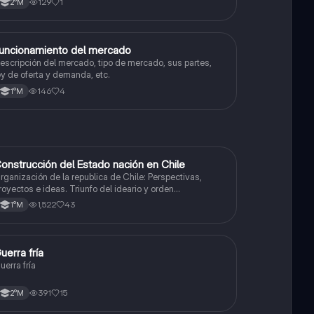
129
1
2°M
uncionamiento del mercado
Historia
escripción del mercado, tipo de mercado, sus partes,
ey de oferta y demanda, etc.
146
4
1°M
onstrucción del Estado nación en Chile
Historia
rganización de la republica de Chile: Perspectivas,
royectos e ideas. Triunfo del ideario y orden
onservador. Constitución de 1833. "Era Portaliana"
1,522
43
1°M
uerra fría
Historia
uerra fría
391
15
2°M