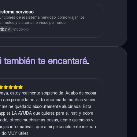
S
istema nervioso
Biología
unciones de el sistema nervioso, como viajan los
stimulos y sistema nervioso periferico
586
0
2°M
ti también te encantará
.
Vaya, estoy realmente sorprendida. Acabo de probar
la app porque la he visto anunciada muchas veces
y me he quedado absolutamente alucinada. Esta
app es LA AYUDA que quieres para el insti y, sobre
todo, ofrece muchísimas cosas, como ejercicios y
hojas informativas, que a mí personalmente me han
sido MUY útiles.