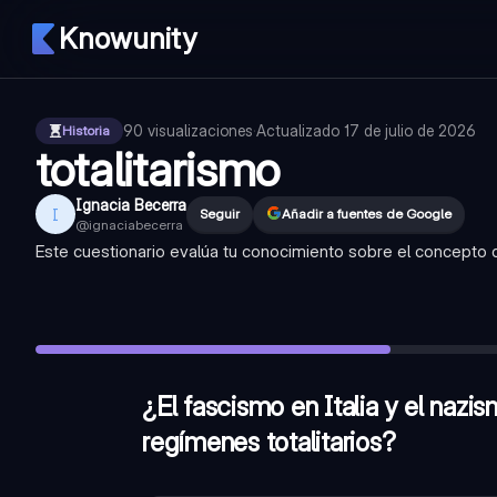
Knowunity
90
visualizaciones
·
Actualizado
17 de julio de 2026
Historia
totalitarismo
Ignacia Becerra
I
Seguir
Añadir a fuentes de Google
@
ignaciabecerra
Este cuestionario evalúa tu conocimiento sobre el concepto de
¿El fascismo en Italia y el nazismo en Alemania son ejemplos
¿Cuál es una característica clave del totalitarismo en relaci
¿La economía en un estado totalitario suele estar fuertement
¿El fascismo en Italia y el naz
regímenes totalitarios?