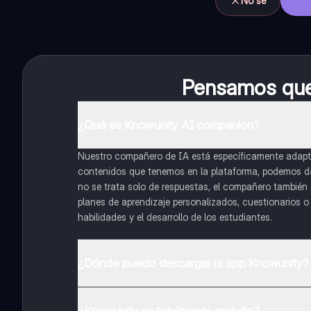
No sé
Pensamos que 
¿Qué es Knowunity AI companion?
Nuestro compañero de IA está específicamente adapta
contenidos que tenemos en la plataforma, podemos dar 
no se trata solo de respuestas, el compañero también g
planes de aprendizaje personalizados, cuestionarios 
habilidades y el desarrollo de los estudiantes.
¿Dónde puedo descargar la app Knowunity?
Puedes descargar la app en Google Play Store y Apple
¿Knowunity es totalmente gratuito?