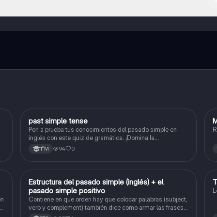
l contenido de la app, puedes chatear con otros alumnos y recibir ayuda
cación, que te permitirá acceder a determinadas funciones.
past simple tense
M
Inglés
Pon a prueba tus conocimientos del pasado simple en
R
inglés con este quiz de gramática. ¡Domina la
conjugación de verbos regulares e irregulares!
94
0
1°M
Estructura del pasado simple (inglés) + el
T
Inglés
pasado simple positivo
L
on
Contiene en que orden hay que colocar palabras (subject,
le
verb y complement) también dice como armar las frases
en positivo, negativo y en pregunta. Tiene unas reglas de