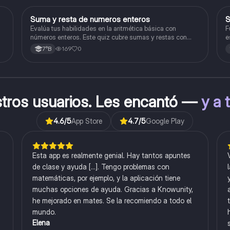
S
Suma y resta de numeros enteros
S
Matemáticas
Evalúa tus habilidades en la aritmética básica con
F
números enteros. Este quiz cubre sumas y restas con
e
números positivos y negativos.
169
0
7°B
stros usuarios. Les encantó —
y a 
4.6
/5
App Store
4.7
/5
Google Play
Esta app es realmente genial. Hay tantos apuntes
de clase y ayuda [...]. Tengo problemas con
matemáticas, por ejemplo, y la aplicación tiene
muchas opciones de ayuda. Gracias a Knowunity,
he mejorado en mates. Se la recomiendo a todo el
mundo.
Elena