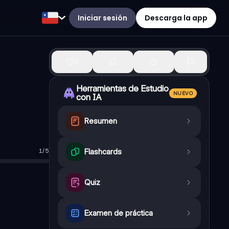
Iniciar sesión
Descarga la app
0
Herramientas de Estudio
NUEVO
con IA
Resumen
1
/
5
Flashcards
Quiz
Examen de práctica