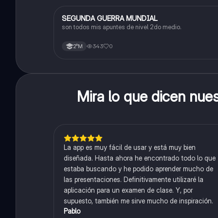
SEGUNDA GUERRA MUNDIAL
Historia
son todos mis apuntes de nivel 2do medio.
343
0
2°M
Mira lo que dicen nue
La app es muy fácil de usar y está muy bien
diseñada. Hasta ahora he encontrado todo lo que
estaba buscando y he podido aprender mucho de
las presentaciones. Definitivamente utilizaré la
aplicación para un examen de clase. Y, por
supuesto, también me sirve mucho de inspiración.
Pablo