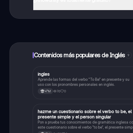
¡Sí lo es! Tienes acceso totalmente gratuito a todo e
inmeditamente. Puedes ganar dinero utilizando la apli
Contenidos más populares de Inglés
9
I
ingles
Inglés
Aprende las formas del verbo "To Be" en presente y su
uso con los pronombres personales en inglés.
76
0
4°M
hazme un cuestionario sobre el verbo to be, el
Inglés
presente simple y el person singular
Pon a prueba tus conocimientos de gramática inglesa c
este cuestionario sobre el verbo "to be", el presente simp
y la tercera persona del singular.