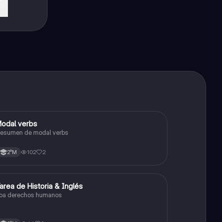
odal verbs
Inglés
esumen de modal verbs
102
2
2°M
area de Historia & Inglés
Inglés
oa derechos humanos