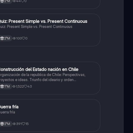
44
0
2°M
Q
uiz: Present Simple vs. Present Continuous
Inglés
uiz: Present Simple vs. Present Continuous
100
0
2°M
onstrucción del Estado nación en Chile
Historia
rganización de la republica de Chile: Perspectivas,
royectos e ideas. Triunfo del ideario y orden
onservador. Constitución de 1833. "Era Portaliana"
1,522
43
1°M
uerra fría
Historia
uerra fría
391
15
2°M