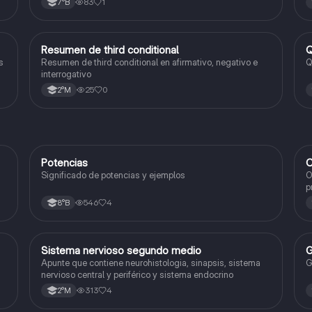
83
1
7°B
cuando poner "ed" que en mi opinión sirven mucho
cuando las memorizas.
Resumen de third conditional
Q
Inglés
s
Resumen de third conditional en afirmativo, negativo e
Q
interrogativo
25
0
2°M
Potencias
C
Matemáticas
Significado de potencias y ejemplos
O
p
c
546
4
8°B
Sistema nervioso segundo medio
G
Biología
Apunte que contiene neurohistologia, sinapsis, sistema
G
nervioso central y periférico y sistema endocrino
313
4
2°M