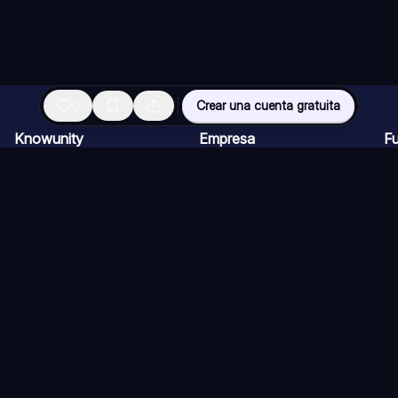
0
Crear una cuenta gratuita
Knowunity
Empresa
F
Página de inicio
Ofertas de empleo
Re
Ayuda
Programa de Creadores
Ch
Seguridad
Kit de prensa
Ta
Iniciar sesión
Cu
Áreas de conocimiento
Re
Ex