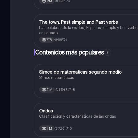
132
0
1°M
The town, Past simple and Past verbs
Inglés
Las palabras de la ciudad, El pasado simple y Los verbo
en pasado
58
1
7°B
Contenidos más populares
9
Simce de matematicas segundo medio
Matemáticas
Simce matemáticas
1,343
18
2°M
Ondas
Física
Clasificación y características de las ondas
720
10
1°M