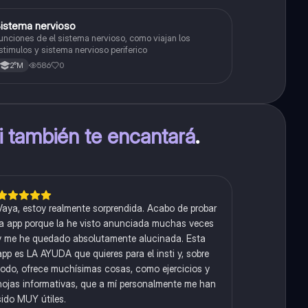
S
istema nervioso
Biología
unciones de el sistema nervioso, como viajan los
stimulos y sistema nervioso periferico
586
0
2°M
ti también te encantará
.
Vaya, estoy realmente sorprendida. Acabo de probar
la app porque la he visto anunciada muchas veces
y me he quedado absolutamente alucinada. Esta
app es LA AYUDA que quieres para el insti y, sobre
todo, ofrece muchísimas cosas, como ejercicios y
hojas informativas, que a mí personalmente me han
sido MUY útiles.