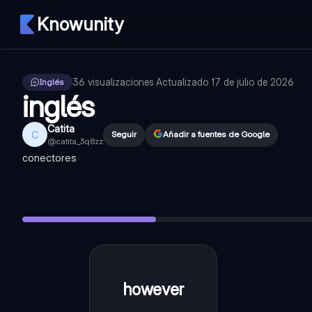
Knowunity
36
visualizaciones
·
Actualizado
17 de julio de 2026
Inglés
inglés
Catita
C
Seguir
Añadir a fuentes de Google
@
catita_3q8zz
conectores
however
—
sin embargo
althought
—
aunque, a pesar de (que) (formal y al inicio de la
whereas
—
mientras que
despiste
—
a pesar de (nunca con of, más formal)
in spite of
—
a pesar de (después un of, menos formal)
however
sin
embargo