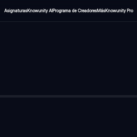
Asignaturas
Knowunity AI
Programa de Creadores
Más
Knowunity Pro
 oración)