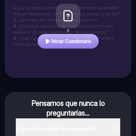
1
.
¿La operatoria combinada de números racionales
incluye divisiones, multiplicaciones, sumas y restas?
2
.
¿Qué tipo de número es una fracción?
3
.
¿Resolver ejercicios de operatoria combinada
9
requiere un orden específico de operaciones?
4
.
¿Qué característica define a un número entero
Iniciar Cuestionario
como un número racional?
Pensamos que nunca lo
preguntarías...
¿Qué es Knowunity AI companion?