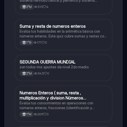
sistema nervioso central y periférico y sistema
endocrino
313
4
2°M
S
Suma y resta de numeros enteros
Matemáticas
Evalúa tus habilidades en la aritmética básica con
números enteros. Este quiz cubre sumas y restas con
números positivos y negativos.
171
0
7°B
SEGUNDA GUERRA MUNDIAL
Historia
son todos mis apuntes de nivel 2do medio.
343
0
2°M
Numeros Enteros ( suma, resta ,
Matemáticas
multiplicación y division Números
Fraccionarios si es Propia o Impropia o mixto
Evalúa tus conocimientos en operaciones con
( suma , resta , multiplicación y división)
números enteros, fracciones (identificación y
operaciones) y conversiones de porcentajes (fracción,
Porcentaje ( fracción, porcentual y decimal).
209
0
1°M
decimal y viceversa).