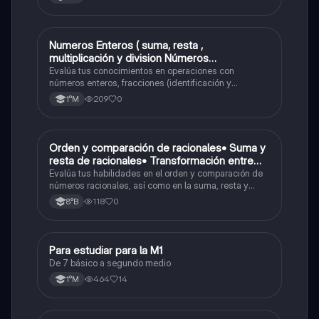
Numeros Enteros ( suma, resta ,
Matemáticas
multiplicación y division Números
Fraccionarios si es Propia o Impropia o mixto
Evalúa tus conocimientos en operaciones con
( suma , resta , multiplicación y división)
números enteros, fracciones (identificación y
operaciones) y conversiones de porcentajes (fracción,
Porcentaje ( fracción, porcentual y decimal).
209
0
1°M
decimal y viceversa).
O
Orden y comparación de racionales• Suma y
Matemáticas
resta de racionales• Transformación entre
decimales y fracciones
Evalúa tus habilidades en el orden y comparación de
números racionales, así como en la suma, resta y
conversión entre decimales y fracciones.
118
0
8°B
Para estudiar para la M1
Matemáticas
De 7 básico a segundo medio
464
14
1°M