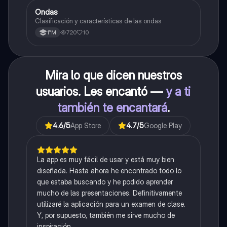
Ondas
Física
Clasificación y características de las ondas
720
10
1°M
Mira lo que dicen nuestros
usuarios. Les encantó —
y a ti
también te encantará
.
4.6
/5
App Store
4.7
/5
Google Play
La app es muy fácil de usar y está muy bien
diseñada. Hasta ahora he encontrado todo lo
que estaba buscando y he podido aprender
mucho de las presentaciones. Definitivamente
utilizaré la aplicación para un examen de clase.
Y, por supuesto, también me sirve mucho de
inspiración.