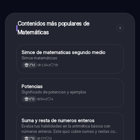
contenido de la app, puedes chatear con otros
alumnos y recibir ayuda inmeditamente. Puedes ganar
dinero utilizando la aplicación, que te permitirá acceder
a determinadas funciones.
Contenidos más populares de
9
Matemáticas
Simce de matematicas segundo medio
Matemáticas
Simce matemáticas
1,346
18
2°M
Potencias
Matemáticas
Significado de potencias y ejemplos
546
4
8°B
S
Suma y resta de numeros enteros
Matemáticas
Evalúa tus habilidades en la aritmética básica con
números enteros. Este quiz cubre sumas y restas con
números positivos y negativos.
171
0
7°B