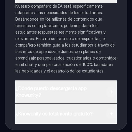
Nuestro compañero de IA está específicamente
adaptado a las necesidades de los estudiantes.
Basándonos en los millones de contenidos que
tenemos en la plataforma, podemos dar a los
estudiantes respuestas realmente significativas y
relevantes. Pero no se trata solo de respuestas, el
compañero también guía a los estudiantes a través de
sus retos de aprendizaje diarios, con planes de
aprendizaje personalizados, cuestionarios o contenidos
en el chat y una personalización del 100% basada en
las habilidades y el desarrollo de los estudiantes.
¿Dónde puedo descargar la app
Knowunity?
Puedes descargar la app en Google Play Store y Apple
App Store.
¿Knowunity es totalmente gratuito?
¡Sí lo es! Tienes acceso totalmente gratuito a todo el