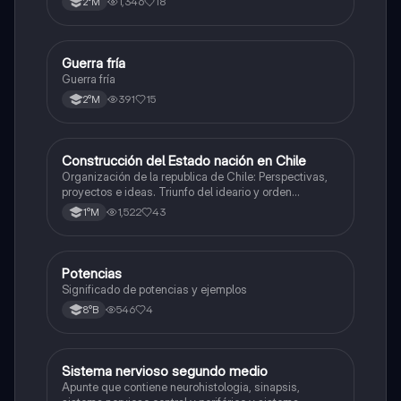
1,346
18
2°M
Guerra fría
Historia
Guerra fría
391
15
2°M
Construcción del Estado nación en Chile
Historia
Organización de la republica de Chile: Perspectivas,
proyectos e ideas. Triunfo del ideario y orden
conservador. Constitución de 1833. "Era Portaliana"
1,522
43
1°M
Potencias
Matemáticas
Significado de potencias y ejemplos
546
4
8°B
Sistema nervioso segundo medio
Biología
Apunte que contiene neurohistologia, sinapsis,