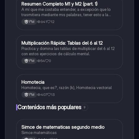
Resumen Completo M1 y M2 (part. 1)
Matemáticas
A mí que me costaba entender, a excepción que lo
trasmitiera mediante mis palabras, tener esto a la
mano me sirvió caleta, ojalá también les pueda servir
641
12
1°M
a otros
M
Multiplicación Rápida: Tablas del 6 al 12
Matemáticas
Practica y domina las tablas de multiplicar del 6 al 12
con estos ejercicios de cálculo mental.
54
0
1°M
Homotecia
Matemáticas
Homotecia, que es?, razón (k), Homotecia vectorial
407
13
1°M
Contenidos más populares
9
Simce de matematicas segundo medio
Matemáticas
Simce matemáticas