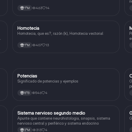
n
c
463
14
1°M
Homotecia
M
Matemáticas
Homotecia, que es?, razón (k), Homotecia vectorial
P
e
407
13
1°M
Potencias
C
Matemáticas
Significado de potencias y ejemplos
O
p
c
546
4
8°B
Sistema nervioso segundo medio
G
Biología
Apunte que contiene neurohistologia, sinapsis, sistema
G
nervioso central y periférico y sistema endocrino
313
4
2°M