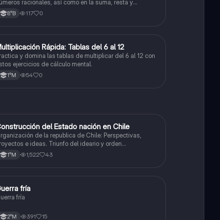
úmeros racionales, así como en la suma, resta y
onversión entre decimales y fracciones.
117
0
8°B
M
ultiplicación Rápida: Tablas del 6 al 12
Matemáticas
ractica y domina las tablas de multiplicar del 6 al 12 con
stos ejercicios de cálculo mental.
54
0
1°M
onstrucción del Estado nación en Chile
Historia
rganización de la republica de Chile: Perspectivas,
royectos e ideas. Triunfo del ideario y orden
onservador. Constitución de 1833. "Era Portaliana"
1,522
43
1°M
G
uerra fría
Historia
uerra fría
391
15
2°M