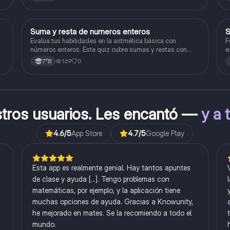
S
Suma y resta de numeros enteros
S
Matemáticas
Evalúa tus habilidades en la aritmética básica con
F
números enteros. Este quiz cubre sumas y restas con
e
números positivos y negativos.
169
0
7°B
stros usuarios. Les encantó —
y a 
4.6
/5
App Store
4.7
/5
Google Play
Esta app es realmente genial. Hay tantos apuntes
de clase y ayuda [...]. Tengo problemas con
matemáticas, por ejemplo, y la aplicación tiene
muchas opciones de ayuda. Gracias a Knowunity,
he mejorado en mates. Se la recomiendo a todo el
mundo.