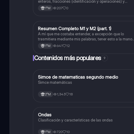
división) Porcentaje ( fracción, porcentual y
enteros, fracciones (identificación y operaciones) y
conversiones de porcentajes (fracción, decimal y
decimal).
207
0
1°M
viceversa).
Resumen Completo M1 y M2 (part. 1)
Matemáticas
A mí que me costaba entender, a excepción que lo
trasmitiera mediante mis palabras, tener esto a la mano
me sirvió caleta, ojalá también les pueda servir a otros
641
12
1°M
Contenidos más populares
9
Simce de matematicas segundo medio
Matemáticas
Simce matemáticas
1,343
18
2°M
Ondas
Física
Clasificación y características de las ondas
720
10
1°M