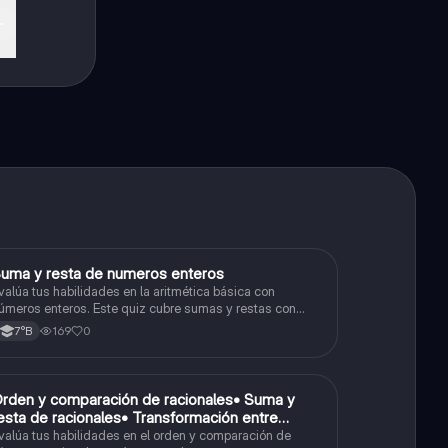
S
uma y resta de numeros enteros
Matemáticas
valúa tus habilidades en la aritmética básica con
úmeros enteros. Este quiz cubre sumas y restas con
úmeros positivos y negativos.
169
0
7°B
O
rden y comparación de racionales• Suma y
Matemáticas
esta de racionales• Transformación entre
ecimales y fracciones
valúa tus habilidades en el orden y comparación de