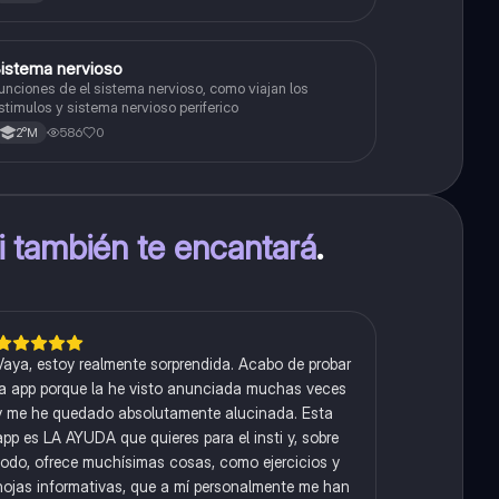
S
istema nervioso
Biología
unciones de el sistema nervioso, como viajan los
stimulos y sistema nervioso periferico
586
0
2°M
ti también te encantará
.
Vaya, estoy realmente sorprendida. Acabo de probar
la app porque la he visto anunciada muchas veces
y me he quedado absolutamente alucinada. Esta
app es LA AYUDA que quieres para el insti y, sobre
todo, ofrece muchísimas cosas, como ejercicios y
hojas informativas, que a mí personalmente me han