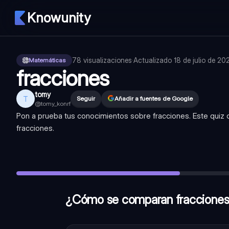
Knowunity
78
visualizaciones
·
Actualizado
18 de julio de 20
Matemáticas
fracciones
tomy
T
Seguir
Añadir a fuentes de Google
@
tomy_konrf
Pon a prueba tus conocimientos sobre fracciones. Este quiz
fracciones.
¿Cómo se comparan fracciones con diferentes denominado
¿Qué característica define a una fracción propia?
—
El nume
¿Cómo se multiplican fracciones?
—
Se multiplican los num
¿Cómo se comparan fracciones