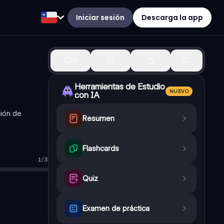
Iniciar sesión
Descarga la app
0
Herramientas de Estudio
NUEVO
con IA
ción de
Resumen
Flashcards
1
/
3
aran los numeradores
Quiz
Examen de práctica