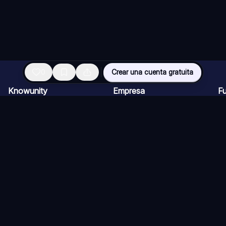
0
Crear una cuenta gratuita
Knowunity
Empresa
F
Página de inicio
Ofertas de empleo
Re
Ayuda
Programa de Creadores
Ch
Seguridad
Kit de prensa
Ta
Iniciar sesión
Cu
Áreas de conocimiento
Re
Ex