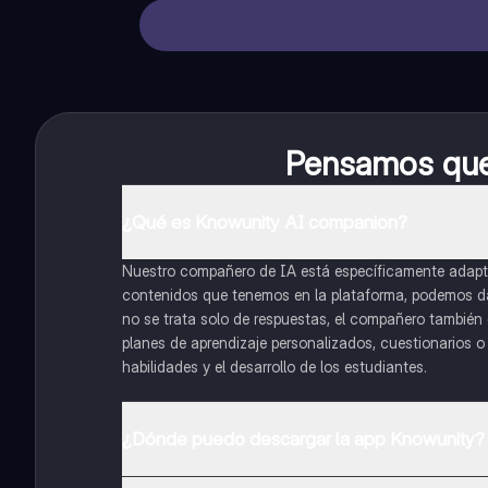
Pensamos que 
¿Qué es Knowunity AI companion?
Nuestro compañero de IA está específicamente adapta
contenidos que tenemos en la plataforma, podemos dar 
no se trata solo de respuestas, el compañero también g
planes de aprendizaje personalizados, cuestionarios 
habilidades y el desarrollo de los estudiantes.
¿Dónde puedo descargar la app Knowunity?
Puedes descargar la app en Google Play Store y Apple