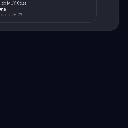
sido MUY útiles.
Ana
usuaria de iOS