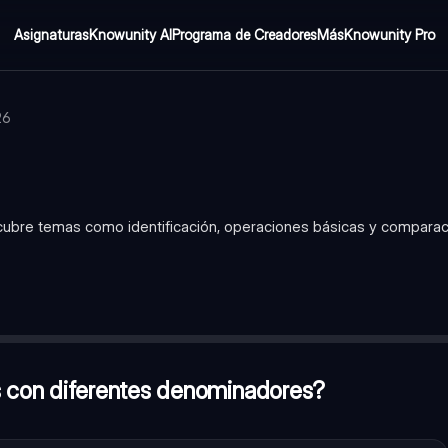
Asignaturas
Knowunity AI
Programa de Creadores
Más
Knowunity Pro
26
 cubre temas como identificación, operaciones básicas y compara
res?
—
Se convierten a un denominador común y luego se comp
rador es menor que el denominador
eradores entre sí y los denominadores entre sí
 con diferentes denominadores?