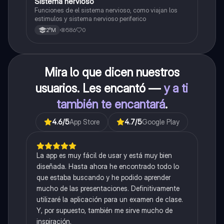
S
Sistema nervioso
Biología
Funciones de el sistema nervioso, como viajan los
estimulos y sistema nervioso periferico
586
0
2°M
Mira lo que dicen nuestros
usuarios. Les encantó —
y a ti
también te encantará
.
4.6
/5
App Store
4.7
/5
Google Play
La app es muy fácil de usar y está muy bien
diseñada. Hasta ahora he encontrado todo lo
que estaba buscando y he podido aprender
mucho de las presentaciones. Definitivamente
utilizaré la aplicación para un examen de clase.
Y, por supuesto, también me sirve mucho de
inspiración.