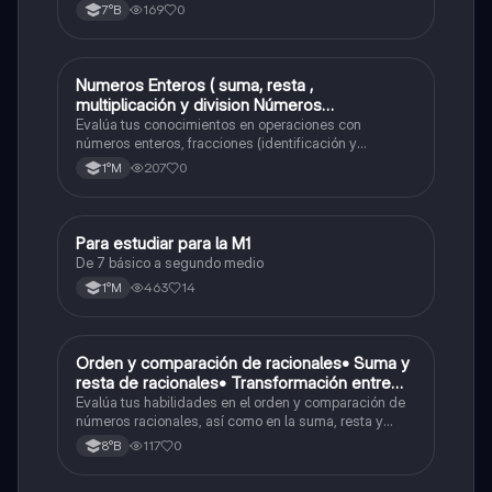
números positivos y negativos.
169
0
7°B
Numeros Enteros ( suma, resta ,
Matemáticas
multiplicación y division Números
Fraccionarios si es Propia o Impropia o mixto
Evalúa tus conocimientos en operaciones con
( suma , resta , multiplicación y división)
números enteros, fracciones (identificación y
operaciones) y conversiones de porcentajes (fracción,
Porcentaje ( fracción, porcentual y decimal).
207
0
1°M
decimal y viceversa).
Para estudiar para la M1
Matemáticas
De 7 básico a segundo medio
463
14
1°M
O
Orden y comparación de racionales• Suma y
Matemáticas
resta de racionales• Transformación entre
decimales y fracciones
Evalúa tus habilidades en el orden y comparación de
números racionales, así como en la suma, resta y
conversión entre decimales y fracciones.
117
0
8°B