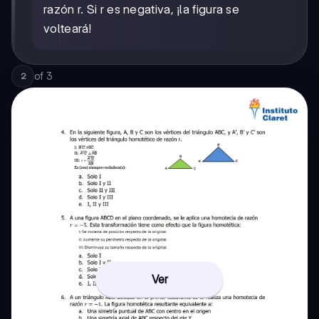
razón r. Si r es negativa, ¡la figura se
volteará!
of
3
2
Ver