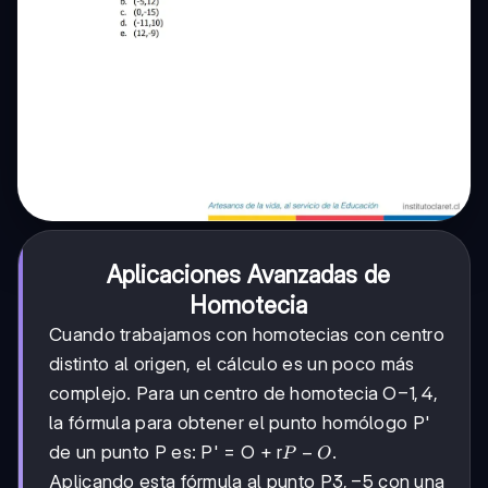
Aplicaciones Avanzadas de
Homotecia
Cuando trabajamos con homotecias con centro
distinto al origen, el cálculo es un poco más
-1,4
−
1
,
4
complejo. Para un centro de homotecia O
,
la fórmula para obtener el punto homólogo P'
P
−
de un punto P es: P' = O + r
.
P
O
-
3,-5
3
,
−
5
Aplicando esta fórmula al punto P
con una