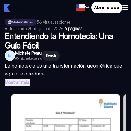
Abrir la app
56
visualizaciones
·
Matemáticas
Actualizado
20 de julio de 2026
·
3 páginas
Entendiendo la Homotecia: Una
Guía Fácil
Michelle Penru
M
Seguir
@
michellepenru
La homotecia es una transformación geométrica que
agranda o reduce...
Mostrar más