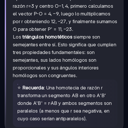
O
-1,4
−
1
,
4
razón r=3 y centro O
, primero calculamos
4,-9
4
,
−
9
el vector P-O =
, luego lo multiplicamos
12,-27
12
,
−
27
por r obteniendo
, y finalmente sumamos
11,-23
11
,
−
23
O para obtener P' =
.
Los
triángulos homotéticos
siempre son
semejantes entre sí. Esto significa que cumplen
tres propiedades fundamentales: son
semejantes, sus lados homólogos son
proporcionales y sus ángulos interiores
homólogos son congruentes.
⭐
Recuerda
: Una homotecia de razón r
transforma un segmento AB en otro A'B'
donde A'B' = r·AB y ambos segmentos son
paralelos (a menos que r sea negativa, en
cuyo caso serían antiparalelos).