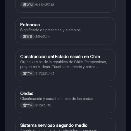
1,343
18
2°M
Potencias
Matemáticas
Significado de potencias y ejemplos
546
4
8°B
Construcción del Estado nación en Chile
Historia
Organización de la republica de Chile: Perspectivas,
proyectos e ideas. Triunfo del ideario y orden
conservador. Constitución de 1833. "Era Portaliana"
1,522
43
1°M
Ondas
Física
Clasificación y características de las ondas
720
10
1°M
Sistema nervioso segundo medio
Biología
Apunte que contiene neurohistologia, sinapsis,