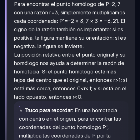
-2,7
−
2
,
7
Para encontrar el punto homólogo de P
con una razón r=3, simplemente multiplicamos
-2×3,
−
2
×
3
,
7
×
3
-6,21
−
6
,
21
cada coordenada: P'=
=
. El
7×3
signo de la razón también es importante: si es
positiva, la figura mantiene su orientación; si es
negativa, la figura se invierte.
La posición relativa entre el punto original y su
homólogo nos ayuda a determinar la razón de
homotecia. Si el punto homólogo está más
lejos del centro que el original, entonces r>1; si
está más cerca, entonces 0<r<1; y si está en el
lado opuesto, entonces r<0.
⭐
Truco para recordar
: En una homotecia
con centro en el origen, para encontrar las
coordenadas del punto homólogo P',
multiplica las coordenadas de P por la