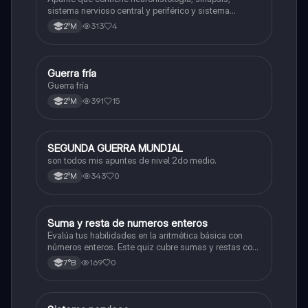
sistema nervioso central y periférico y sistema
endocrino
313
4
2°M
Guerra fría
Historia
Guerra fría
391
15
2°M
SEGUNDA GUERRA MUNDIAL
Historia
son todos mis apuntes de nivel 2do medio.
343
0
2°M
S
Suma y resta de numeros enteros
Matemáticas
Evalúa tus habilidades en la aritmética básica con
números enteros. Este quiz cubre sumas y restas con
números positivos y negativos.
169
0
7°B