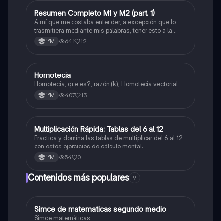
Resumen Completo M1 y M2 (part. 1)
Matemáticas
A mí que me costaba entender, a excepción que lo
trasmitiera mediante mis palabras, tener esto a la
mano me sirvió caleta, ojalá también les pueda servir
641
12
1°M
a otros
Homotecia
Matemáticas
Homotecia, que es?, razón (k), Homotecia vectorial
407
13
1°M
M
Multiplicación Rápida: Tablas del 6 al 12
Matemáticas
Practica y domina las tablas de multiplicar del 6 al 12
con estos ejercicios de cálculo mental.
54
0
1°M
Contenidos más populares
9
Simce de matematicas segundo medio
Matemáticas
Simce matemáticas