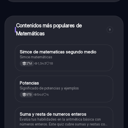
contenido de la app, puedes chatear con otros
alumnos y recibir ayuda inmeditamente. Puedes ganar
dinero utilizando la aplicación, que te permitirá acceder
a determinadas funciones.
Contenidos más populares de
9
Matemáticas
Simce de matematicas segundo medio
Matemáticas
Simce matemáticas
1,343
18
2°M
Potencias
Matemáticas
Significado de potencias y ejemplos
546
4
8°B
S
Suma y resta de numeros enteros
Matemáticas
Evalúa tus habilidades en la aritmética básica con
números enteros. Este quiz cubre sumas y restas con