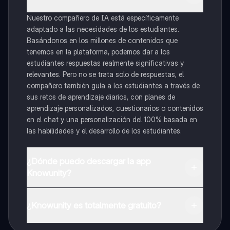
Nuestro compañero de IA está específicamente
adaptado a las necesidades de los estudiantes.
Basándonos en los millones de contenidos que
tenemos en la plataforma, podemos dar a los
estudiantes respuestas realmente significativas y
relevantes. Pero no se trata solo de respuestas, el
compañero también guía a los estudiantes a través de
sus retos de aprendizaje diarios, con planes de
aprendizaje personalizados, cuestionarios o contenidos
en el chat y una personalización del 100% basada en
las habilidades y el desarrollo de los estudiantes.
¿Dónde puedo descargar la app
Knowunity?
Puedes descargar la app en Google Play Store y Apple
App Store.
¿Knowunity es totalmente gratuito?
¡Sí lo es! Tienes acceso totalmente gratuito a todo el