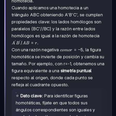
homotecia.
Cuando aplicamos una homotecia a un
triángulo ABC obteniendo A'B'C', se cumplen
propiedades clave: los lados homólogos son
paralelos (BC'//BC) y la razón entre lados
homólogos es igual a la razón de homotecia
′
′
A'B'/AB
/
=
.
A
B
A
B
r
= r
como
=
−
5
Con una razón negativa
, la figura
co
m
or
r=-5
homotética se invierte de posición y cambia su
tamaño. Por ejemplo, con r=-1, obtenemos una
figura equivalente a una
simetría puntual
respecto al origen, donde cada punto se
refleja al cuadrante opuesto.
⭐
Dato clave
: Para identificar figuras
homotéticas, fíjate en que todos sus
ángulos correspondientes son iguales y