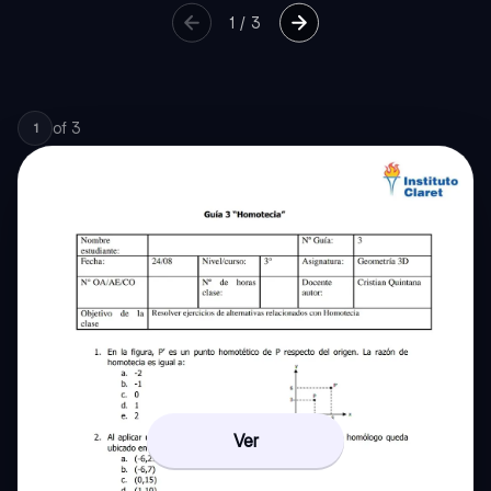
1
/
3
of
3
1
Ver