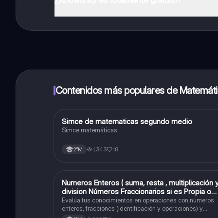
¡Sí lo es! Tienes acceso totalmente gratuito a todo e
inmeditamente. Puedes ganar dinero utilizando la apli
Contenidos más populares de Matemát
Simce de matematicas segundo medio
Matemáticas
Simce matemáticas
1,343
18
2°M
Numeros Enteros ( suma, resta , multiplicación 
Matemáticas
division Números Fraccionarios si es Propia o
Impropia o mixto ( suma , resta , multiplicación 
Evalúa tus conocimientos en operaciones con números
división) Porcentaje ( fracción, porcentual y
enteros, fracciones (identificación y operaciones) y
conversiones de porcentajes (fracción, decimal y
decimal).