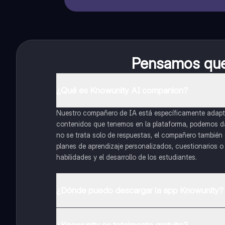
Pensamos que 
¿Qué es Knowunity AI companion?
Nuestro compañero de IA está específicamente adapta
contenidos que tenemos en la plataforma, podemos dar 
no se trata solo de respuestas, el compañero también g
planes de aprendizaje personalizados, cuestionarios 
habilidades y el desarrollo de los estudiantes.
¿Dónde puedo descargar la app Knowunity?
Puedes descargar la app en Google Play Store y Apple
¿Knowunity es totalmente gratuito?