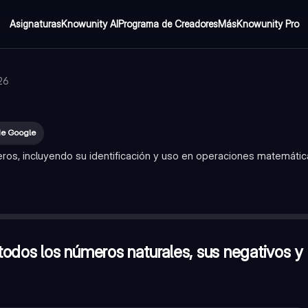
Asignaturas
Knowunity AI
Programa de Creadores
Más
Knowunity Pro
026
de Google
ros, incluyendo su identificación y uso en operaciones matemátic
 sus negativos y el cero?
—
Verdadero
—
'-a'
dero
odos los números naturales, sus negativos y