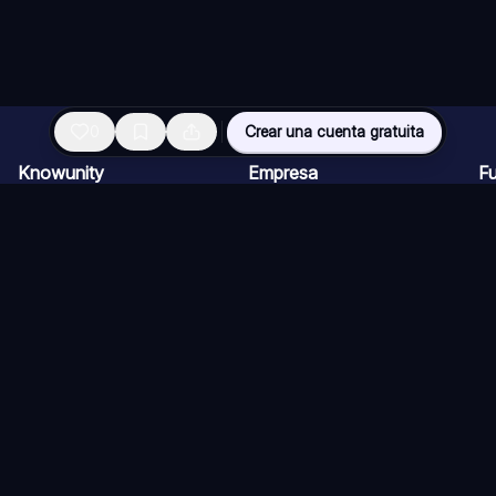
0
Crear una cuenta gratuita
Knowunity
Empresa
F
Página de inicio
Ofertas de empleo
Re
Ayuda
Programa de Creadores
Ch
Seguridad
Kit de prensa
Ta
Iniciar sesión
Cu
Áreas de conocimiento
Re
Ex