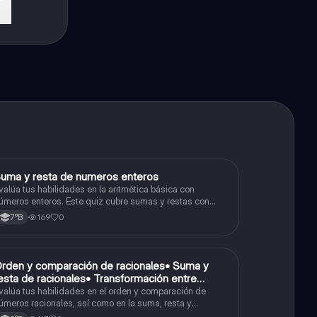
S
uma y resta de numeros enteros
Matemáticas
valúa tus habilidades en la aritmética básica con
úmeros enteros. Este quiz cubre sumas y restas con
úmeros positivos y negativos.
169
0
7°B
O
rden y comparación de racionales• Suma y
Matemáticas
esta de racionales• Transformación entre
ecimales y fracciones
valúa tus habilidades en el orden y comparación de
úmeros racionales, así como en la suma, resta y
onversión entre decimales y fracciones.