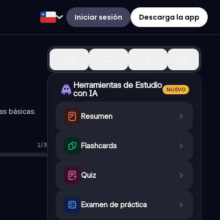
Iniciar sesión
Descarga la app
0
Herramientas de Estudio
NUEVO
con IA
as básicas.
Resumen
1
/
3
Flashcards
Quiz
Examen de práctica