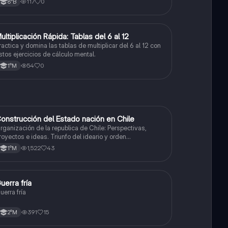
117
0
8°B
M
ultiplicación Rápida: Tablas del 6 al 12
Matemáticas
ractica y domina las tablas de multiplicar del 6 al 12 con
stos ejercicios de cálculo mental.
54
0
1°M
onstrucción del Estado nación en Chile
Historia
rganización de la republica de Chile: Perspectivas,
royectos e ideas. Triunfo del ideario y orden
onservador. Constitución de 1833. "Era Portaliana"
1,522
43
1°M
uerra fría
Historia
uerra fría
391
15
2°M