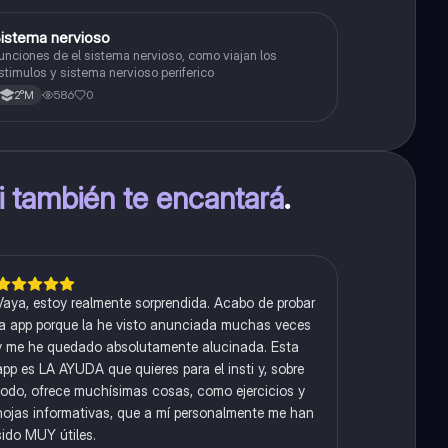
S
istema nervioso
Biología
unciones de el sistema nervioso, como viajan los
stimulos y sistema nervioso periferico
586
0
2°M
ti también te encantará
.
Vaya, estoy realmente sorprendida. Acabo de probar
la app porque la he visto anunciada muchas veces
y me he quedado absolutamente alucinada. Esta
app es LA AYUDA que quieres para el insti y, sobre
todo, ofrece muchísimas cosas, como ejercicios y
hojas informativas, que a mí personalmente me han
sido MUY útiles.