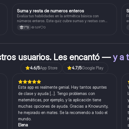
S
Suma y resta de numeros enteros
S
Matemáticas
Evalúa tus habilidades en la aritmética básica con
F
números enteros. Este quiz cubre sumas y restas con
e
números positivos y negativos.
169
0
7°B
stros usuarios. Les encantó —
y a 
4.6
/5
App Store
4.7
/5
Google Play
Esta app es realmente genial. Hay tantos apuntes
de clase y ayuda [...]. Tengo problemas con
matemáticas, por ejemplo, y la aplicación tiene
muchas opciones de ayuda. Gracias a Knowunity,
he mejorado en mates. Se la recomiendo a todo el
mundo.
Elena