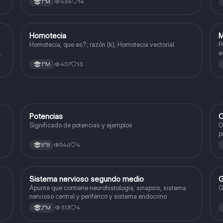
464
14
1°M
Homotecia
M
Matemáticas
Homotecia, que es?, razón (k), Homotecia vectorial
P
e
407
13
1°M
Potencias
C
Matemáticas
Significado de potencias y ejemplos
O
p
c
546
4
8°B
Sistema nervioso segundo medio
G
Biología
Apunte que contiene neurohistologia, sinapsis, sistema
G
nervioso central y periférico y sistema endocrino
313
4
2°M