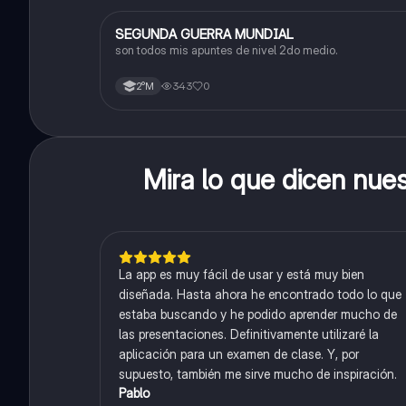
SEGUNDA GUERRA MUNDIAL
Historia
son todos mis apuntes de nivel 2do medio.
343
0
2°M
Mira lo que dicen nue
La app es muy fácil de usar y está muy bien
diseñada. Hasta ahora he encontrado todo lo que
estaba buscando y he podido aprender mucho de
las presentaciones. Definitivamente utilizaré la
aplicación para un examen de clase. Y, por
supuesto, también me sirve mucho de inspiración.
Pablo