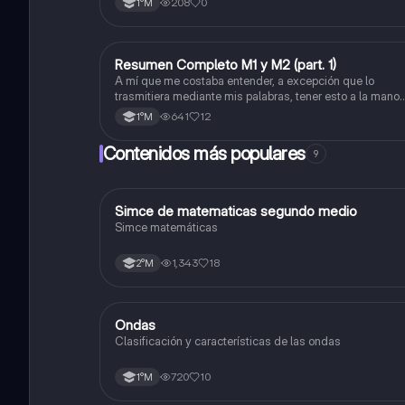
208
0
1°M
viceversa).
Resumen Completo M1 y M2 (part. 1)
Matemáticas
A mí que me costaba entender, a excepción que lo
trasmitiera mediante mis palabras, tener esto a la mano
me sirvió caleta, ojalá también les pueda servir a otros
641
12
1°M
Contenidos más populares
9
Simce de matematicas segundo medio
Matemáticas
Simce matemáticas
1,343
18
2°M
Ondas
Física
Clasificación y características de las ondas
720
10
1°M