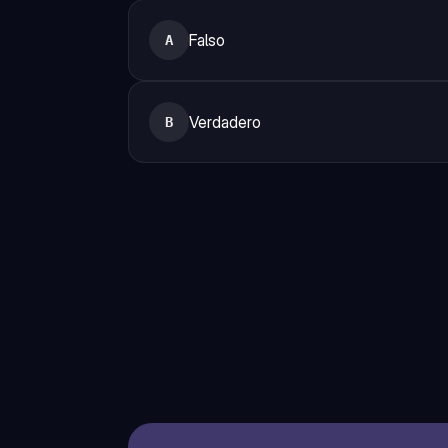
Falso
A
Verdadero
B