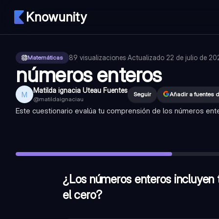
Knowunity
89
visualizaciones
·
Actualizado
22 de julio de 2
Matemáticas
números enteros
Matilda ignacia Uteau Fuentes
M
Seguir
Añadir a fuentes 
@
matildaignaciau
Este cuestionario evalúa tu comprensión de los números ente
¿Los números enteros incluyen todos los números naturales,
¿Cómo se representa el opuesto de un número entero 'a'?
¿El cero no es considerado ni positivo ni negativo?
—
Verda
¿Los números enteros incluyen t
el cero?