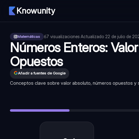
Knowunity
67
visualizaciones
·
Actualizado
22 de julio de 20
Matemáticas
Números Enteros: Valor
Opuestos
Añadir a fuentes de Google
Conceptos clave sobre valor absoluto, números opuestos y s
¿Qué es un número entero?
—
Son los números positivos, ne
¿Qué es el valor absoluto de un número?
—
Es la distancia 
¿Cómo se representa el valor absoluto de un número?
—
Se
¿Cuál es el valor absoluto de -5?
—
El valor absoluto de -5 
¿Qué son los números opuestos?
—
Son dos números que ti