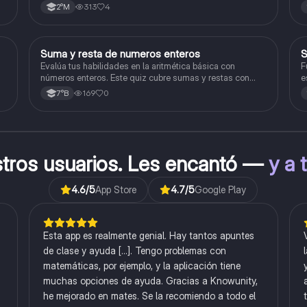
313
4
2°M
S
Suma y resta de numeros enteros
S
Matemáticas
Evalúa tus habilidades en la aritmética básica con
F
números enteros. Este quiz cubre sumas y restas con
e
números positivos y negativos.
169
0
7°B
stros usuarios. Les encantó —
y a 
4.6
/5
App Store
4.7
/5
Google Play
Esta app es realmente genial. Hay tantos apuntes
de clase y ayuda [...]. Tengo problemas con
matemáticas, por ejemplo, y la aplicación tiene
muchas opciones de ayuda. Gracias a Knowunity,
he mejorado en mates. Se la recomiendo a todo el