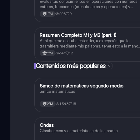
Impropia o mixto ( suma , resta , multiplicación 
Evalúa tus conocimientos en operaciones con números
división) Porcentaje ( fracción, porcentual y
enteros, fracciones (identificación y operaciones) y
conversiones de porcentajes (fracción, decimal y
decimal).
208
0
1°M
viceversa).
Resumen Completo M1 y M2 (part. 1)
Matemáticas
A mí que me costaba entender, a excepción que lo
trasmitiera mediante mis palabras, tener esto a la mano
me sirvió caleta, ojalá también les pueda servir a otros
641
12
1°M
Contenidos más populares
9
Simce de matematicas segundo medio
Matemáticas
Simce matemáticas
1,343
18
2°M
Ondas
Física
Clasificación y características de las ondas