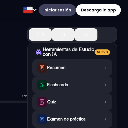
Iniciar sesión
Descarga la app
0
Herramientas de Estudio
NUEVO
con IA
Resumen
Flashcards
1
/
5
Quiz
sitivo.
ejemplo, |-5|.
Examen de práctica
, 3 y -3.