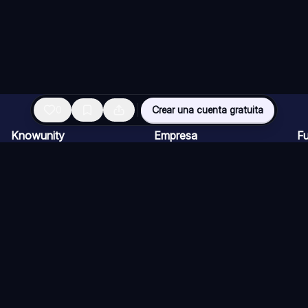
0
Crear una cuenta gratuita
Knowunity
Empresa
F
Página de inicio
Ofertas de empleo
Re
Ayuda
Programa de Creadores
Ch
Seguridad
Kit de prensa
Ta
Iniciar sesión
Cu
Áreas de conocimiento
Re
Ex