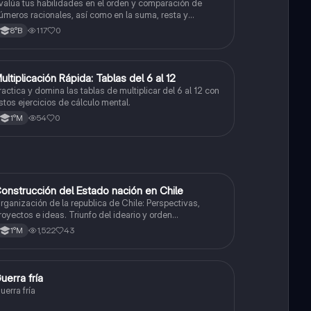
ecimales y fracciones
valúa tus habilidades en el orden y comparación de
úmeros racionales, así como en la suma, resta y
onversión entre decimales y fracciones.
117
0
8°B
M
ultiplicación Rápida: Tablas del 6 al 12
Matemáticas
ractica y domina las tablas de multiplicar del 6 al 12 con
stos ejercicios de cálculo mental.
54
0
1°M
onstrucción del Estado nación en Chile
Historia
rganización de la republica de Chile: Perspectivas,
royectos e ideas. Triunfo del ideario y orden
onservador. Constitución de 1833. "Era Portaliana"
1,522
43
1°M
uerra fría
Historia
uerra fría