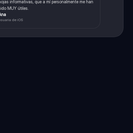
hojas informativas, que a mí personalmente me han
sido MUY útiles.
Ana
usuaria de iOS