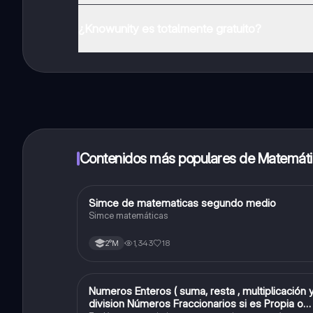
Puedes descargar la app en Google Play Store y Apple
¿Knowunity es totalmente gratuito?
¡Sí lo es! Tienes acceso totalmente gratuito a todo e
inmeditamente. Puedes ganar dinero utilizando la apli
Contenidos más populares de Matemát
Simce de matematicas segundo medio
Matemáticas
Simce matemáticas
1,343
18
2°M
Numeros Enteros ( suma, resta , multiplicación 
Matemáticas
division Números Fraccionarios si es Propia o