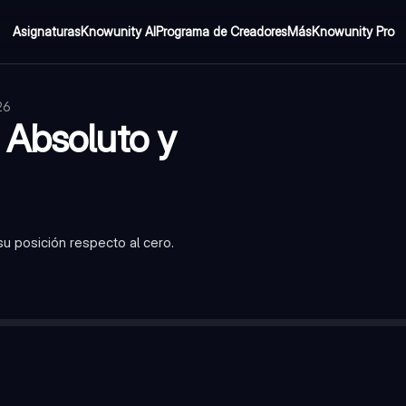
Asignaturas
Knowunity AI
Programa de Creadores
Más
Knowunity Pro
26
 Absoluto y
u posición respecto al cero.
gativos y el cero. No tienen decimales ni fracciones.
de ese número al cero en la recta numérica, siempre es un valor po
 representa colocando el número entre dos barras verticales, por 
es 5, porque está a 5 unidades de distancia del cero.
enen el mismo valor absoluto pero signos diferentes, por ejemplo