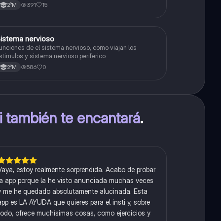
391
15
2°M
S
istema nervioso
Biología
unciones de el sistema nervioso, como viajan los
stimulos y sistema nervioso periferico
586
0
2°M
ti también te encantará
.
Vaya, estoy realmente sorprendida. Acabo de probar
la app porque la he visto anunciada muchas veces
y me he quedado absolutamente alucinada. Esta
app es LA AYUDA que quieres para el insti y, sobre
todo, ofrece muchísimas cosas, como ejercicios y