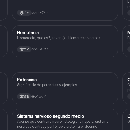
y
d
E
n
c
463
14
1°M
Homotecia
M
Matemáticas
Homotecia, que es?, razón (k), Homotecia vectorial
P
e
407
13
1°M
Potencias
C
Matemáticas
Significado de potencias y ejemplos
O
p
c
546
4
8°B
Sistema nervioso segundo medio
G
Biología
Apunte que contiene neurohistologia, sinapsis, sistema
G
nervioso central y periférico y sistema endocrino