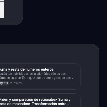
S
uma y resta de numeros enteros
Matemáticas
valúa tus habilidades en la aritmética básica con
úmeros enteros. Este quiz cubre sumas y restas con
úmeros positivos y negativos.
169
0
7°B
O
rden y comparación de racionales• Suma y
Matemáticas
esta de racionales• Transformación entre