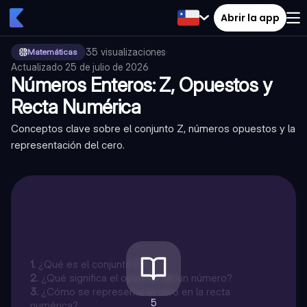
Abrir la app
35
visualizaciones
·
Matemáticas
Actualizado
25 de julio de 2026
Números Enteros: Z, Opuestos y
Recta Numérica
Conceptos clave sobre el conjunto Z, números opuestos y la
representación del cero.
1
.
¿Qué es el conjunto Z?
2
.
¿Qué significa el opuesto de un número?
3
.
¿Cómo se representa el cero en la recta
5
numérica?