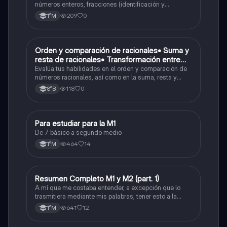
( suma , resta , multiplicación y división)
números enteros, fracciones (identificación y
operaciones) y conversiones de porcentajes (fracción,
Porcentaje ( fracción, porcentual y decimal).
209
0
1°M
decimal y viceversa).
O
Orden y comparación de racionales• Suma y
Matemáticas
resta de racionales• Transformación entre
decimales y fracciones
Evalúa tus habilidades en el orden y comparación de
números racionales, así como en la suma, resta y
conversión entre decimales y fracciones.
118
0
8°B
Para estudiar para la M1
Matemáticas
De 7 básico a segundo medio
464
14
1°M
Resumen Completo M1 y M2 (part. 1)
Matemáticas
A mí que me costaba entender, a excepción que lo
trasmitiera mediante mis palabras, tener esto a la
mano me sirvió caleta, ojalá también les pueda servir
641
12
1°M
a otros