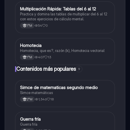
M
Multiplicación Rápida: Tablas del 6 al 12
Matemáticas
Practica y domina las tablas de multiplicar del 6 al 12
con estos ejercicios de cálculo mental.
54
0
1°M
Homotecia
Matemáticas
Homotecia, que es?, razón (k), Homotecia vectorial
407
13
1°M
Contenidos más populares
9
Simce de matematicas segundo medio
Matemáticas
Simce matemáticas
1,346
18
2°M
Guerra fría
Historia
Guerra fría