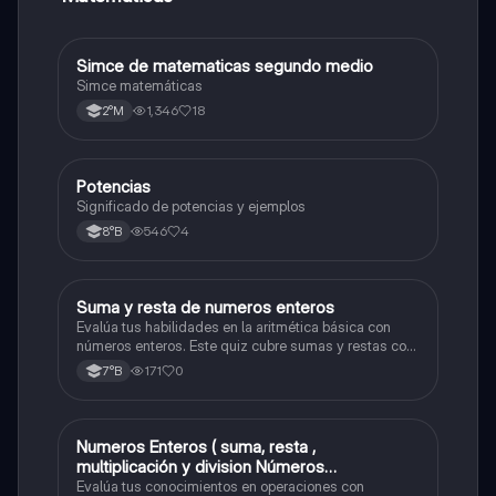
Simce de matematicas segundo medio
Matemáticas
Simce matemáticas
1,346
18
2°M
Potencias
Matemáticas
Significado de potencias y ejemplos
546
4
8°B
S
Suma y resta de numeros enteros
Matemáticas
Evalúa tus habilidades en la aritmética básica con
números enteros. Este quiz cubre sumas y restas con
números positivos y negativos.
171
0
7°B
Numeros Enteros ( suma, resta ,
Matemáticas
multiplicación y division Números
Fraccionarios si es Propia o Impropia o mixto
Evalúa tus conocimientos en operaciones con