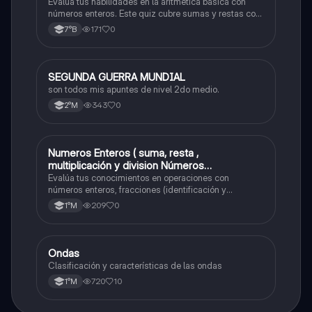
Evalúa tus habilidades en la aritmética básica con
números enteros. Este quiz cubre sumas y restas con
números positivos y negativos.
171
0
7°B
SEGUNDA GUERRA MUNDIAL
Historia
son todos mis apuntes de nivel 2do medio.
343
0
2°M
Numeros Enteros ( suma, resta ,
Matemáticas
multiplicación y division Números
Fraccionarios si es Propia o Impropia o mixto
Evalúa tus conocimientos en operaciones con
( suma , resta , multiplicación y división)
números enteros, fracciones (identificación y
operaciones) y conversiones de porcentajes (fracción,
Porcentaje ( fracción, porcentual y decimal).
209
0
1°M
decimal y viceversa).
Ondas
Física
Clasificación y características de las ondas
720
10
1°M