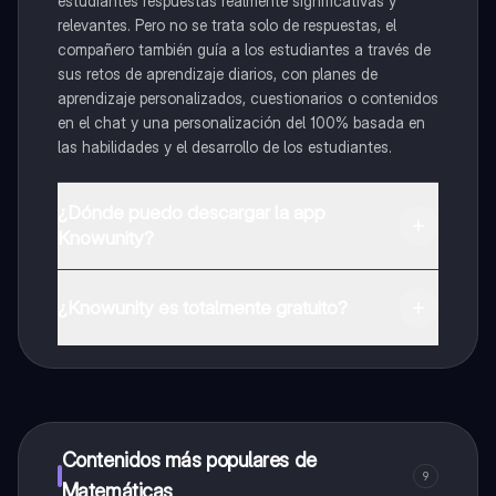
estudiantes respuestas realmente significativas y
relevantes. Pero no se trata solo de respuestas, el
compañero también guía a los estudiantes a través de
sus retos de aprendizaje diarios, con planes de
aprendizaje personalizados, cuestionarios o contenidos
en el chat y una personalización del 100% basada en
las habilidades y el desarrollo de los estudiantes.
¿Dónde puedo descargar la app
Knowunity?
Puedes descargar la app en Google Play Store y Apple
App Store.
¿Knowunity es totalmente gratuito?
¡Sí lo es! Tienes acceso totalmente gratuito a todo el
contenido de la app, puedes chatear con otros
alumnos y recibir ayuda inmeditamente. Puedes ganar
dinero utilizando la aplicación, que te permitirá acceder
a determinadas funciones.
Contenidos más populares de
9
Matemáticas