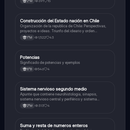
391
15
2°M
Construcción del Estado nación en Chile
Historia
Organización de la republica de Chile: Perspectivas,
proyectos e ideas. Triunfo del ideario y orden
conservador. Constitución de 1833. "Era Portaliana"
1,522
43
1°M
Potencias
Matemáticas
Significado de potencias y ejemplos
546
4
8°B
Sistema nervioso segundo medio
Biología
Apunte que contiene neurohistologia, sinapsis,
sistema nervioso central y periférico y sistema
endocrino
313
4
2°M
S
Suma y resta de numeros enteros
Matemáticas