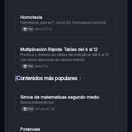
a otros
Homotecia
Matemáticas
Homotecia, que es?, razón (k), Homotecia vectorial
407
13
1°M
M
Multiplicación Rápida: Tablas del 6 al 12
Matemáticas
Practica y domina las tablas de multiplicar del 6 al 12
con estos ejercicios de cálculo mental.
54
0
1°M
Contenidos más populares
9
Simce de matematicas segundo medio
Matemáticas
Simce matemáticas
1,343
18
2°M
Potencias
Matemáticas