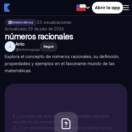
Abrir la app
33
visualizaciones
·
Matemáticas
Actualizado
29 de julio de 2026
números racionales
Anto
A
Seguir
@
antoniagaga
Explora el concepto de números racionales, su definición,
propiedades y ejemplos en el fascinante mundo de las
matemáticas.
1
.
¿La suma de dos números racionales siempre
resulta en un número racional?
2
.
¿Con qué símbolo se denota el conjunto de los