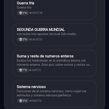
Guerra fría
Historia
Guerra fría
391
15
2°M
SEGUNDA GUERRA MUNDIAL
Historia
son todos mis apuntes de nivel 2do medio.
343
0
2°M
S
Suma y resta de numeros enteros
Matemáticas
Evalúa tus habilidades en la aritmética básica con
números enteros. Este quiz cubre sumas y restas con
números positivos y negativos.
169
0
7°B
S
Sistema nervioso
Biología
Funciones de el sistema nervioso, como viajan los
estimulos y sistema nervioso periferico
586
0
2°M