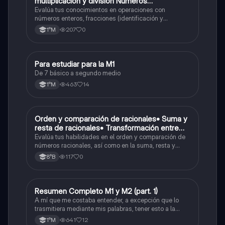
multiplicación y division Números
Fraccionarios si es Propia o Impropia o mixto
Evalúa tus conocimientos en operaciones con
( suma , resta , multiplicación y división)
números enteros, fracciones (identificación y
operaciones) y conversiones de porcentajes (fracción,
Porcentaje ( fracción, porcentual y decimal).
207
0
1°M
decimal y viceversa).
Para estudiar para la M1
Matemáticas
De 7 básico a segundo medio
463
14
1°M
O
Orden y comparación de racionales• Suma y
Matemáticas
resta de racionales• Transformación entre
decimales y fracciones
Evalúa tus habilidades en el orden y comparación de
números racionales, así como en la suma, resta y
conversión entre decimales y fracciones.
117
0
8°B
Resumen Completo M1 y M2 (part. 1)
Matemáticas
A mí que me costaba entender, a excepción que lo
trasmitiera mediante mis palabras, tener esto a la
mano me sirvió caleta, ojalá también les pueda servir
641
12
1°M