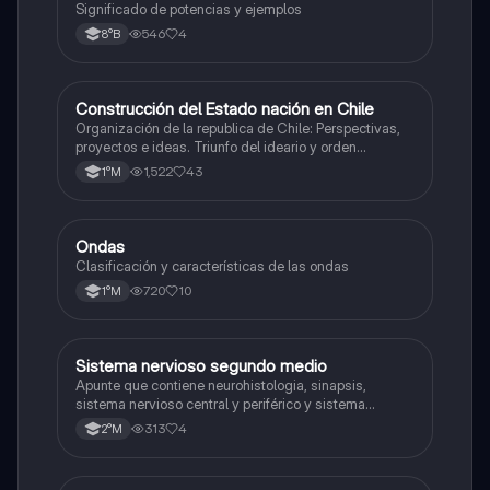
Significado de potencias y ejemplos
546
4
8°B
Construcción del Estado nación en Chile
Historia
Organización de la republica de Chile: Perspectivas,
proyectos e ideas. Triunfo del ideario y orden
conservador. Constitución de 1833. "Era Portaliana"
1,522
43
1°M
Ondas
Física
Clasificación y características de las ondas
720
10
1°M
Sistema nervioso segundo medio
Biología
Apunte que contiene neurohistologia, sinapsis,
sistema nervioso central y periférico y sistema
endocrino
313
4
2°M