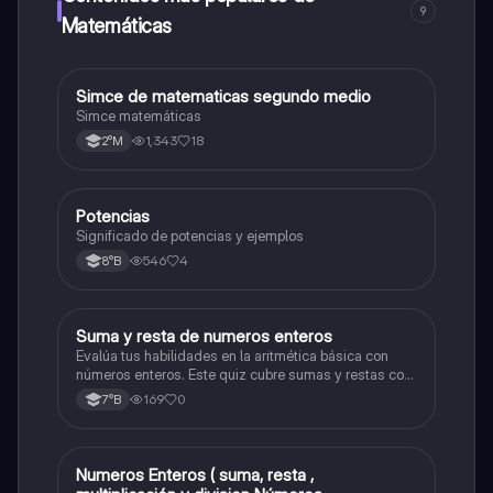
9
Matemáticas
Simce de matematicas segundo medio
Matemáticas
Simce matemáticas
1,343
18
2°M
Potencias
Matemáticas
Significado de potencias y ejemplos
546
4
8°B
S
Suma y resta de numeros enteros
Matemáticas
Evalúa tus habilidades en la aritmética básica con
números enteros. Este quiz cubre sumas y restas con
números positivos y negativos.
169
0
7°B
Numeros Enteros ( suma, resta ,
Matemáticas