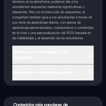
tenemos en la plataforma, podemos dar a los
estudiantes respuestas realmente significativas y
relevantes. Pero no se trata solo de respuestas, el
compañero también guía a los estudiantes a través de
sus retos de aprendizaje diarios, con planes de
aprendizaje personalizados, cuestionarios o contenidos
en el chat y una personalización del 100% basada en
las habilidades y el desarrollo de los estudiantes.
¿Dónde puedo descargar la app
Knowunity?
Puedes descargar la app en Google Play Store y Apple
App Store.
¿Knowunity es totalmente gratuito?
¡Sí lo es! Tienes acceso totalmente gratuito a todo el
contenido de la app, puedes chatear con otros
alumnos y recibir ayuda inmeditamente. Puedes ganar
dinero utilizando la aplicación, que te permitirá acceder
a determinadas funciones.
Contenidos más populares de