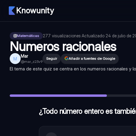
Knowunity
277
visualizaciones
·
Actualizado
24 de julio de 
Matemáticas
Numeros racionales
Mar
M
Seguir
Añadir a fuentes de Google
@
mar_z23v9
El tema de este quiz se centra en los numeros racionales y 
¿Todo número entero es también un número racional?
—
Ve
¿Los números decimales periódicos pueden ser expresados c
El número π (pi) puede ser expresado como una fracción.
¿Todo número entero es tambié