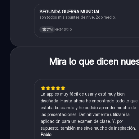
SEGUNDA GUERRA MUNDIAL
Historia
son todos mis apuntes de nivel 2do medio.
343
0
2°M
Mira lo que dicen nue
La app es muy fácil de usar y está muy bien
diseñada. Hasta ahora he encontrado todo lo que
estaba buscando y he podido aprender mucho de
las presentaciones. Definitivamente utilizaré la
aplicación para un examen de clase. Y, por
supuesto, también me sirve mucho de inspiración.
Pablo