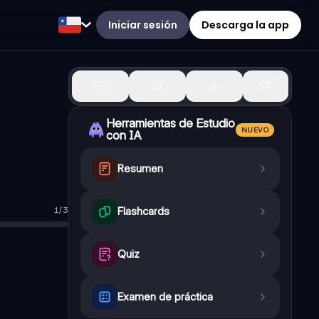
Iniciar sesión
Descarga la app
0
Herramientas de Estudio
NUEVO
con IA
Resumen
1
/
3
Flashcards
Quiz
Examen de práctica