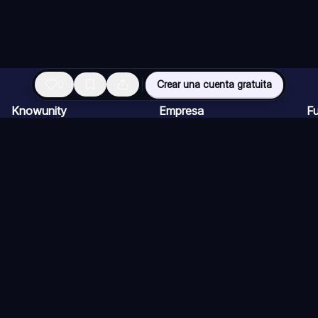
0
Crear una cuenta gratuita
Knowunity
Empresa
F
Página de inicio
Ofertas de empleo
Re
Ayuda
Programa de Creadores
Ch
Seguridad
Kit de prensa
Ta
Iniciar sesión
Cu
Áreas de conocimiento
Re
Ex