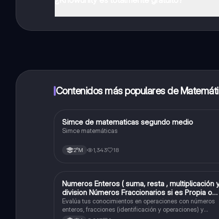
¡Sí lo es! Tienes acceso totalmente gratuito a todo e
inmeditamente. Puedes ganar dinero utilizando la apli
Contenidos más populares de Matemát
Simce de matematicas segundo medio
Matemáticas
Simce matemáticas
1,343
18
2°M
Numeros Enteros ( suma, resta , multiplicación 
Matemáticas
division Números Fraccionarios si es Propia o
Impropia o mixto ( suma , resta , multiplicación 
Evalúa tus conocimientos en operaciones con números
división) Porcentaje ( fracción, porcentual y
enteros, fracciones (identificación y operaciones) y
conversiones de porcentajes (fracción, decimal y
decimal).