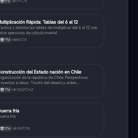
117
0
8°B
M
ultiplicación Rápida: Tablas del 6 al 12
Matemáticas
ractica y domina las tablas de multiplicar del 6 al 12 con
stos ejercicios de cálculo mental.
54
0
1°M
onstrucción del Estado nación en Chile
Historia
rganización de la republica de Chile: Perspectivas,
royectos e ideas. Triunfo del ideario y orden
onservador. Constitución de 1833. "Era Portaliana"
1,522
43
1°M
G
uerra fría
Historia
uerra fría
391
15
2°M