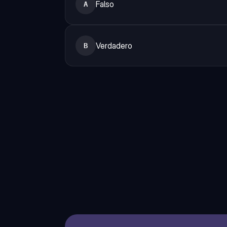
Falso
A
Verdadero
B