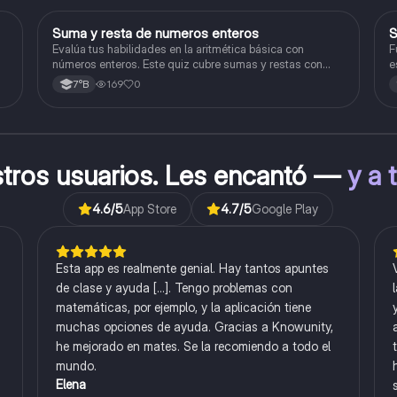
S
Suma y resta de numeros enteros
S
Matemáticas
Evalúa tus habilidades en la aritmética básica con
F
números enteros. Este quiz cubre sumas y restas con
e
números positivos y negativos.
169
0
7°B
stros usuarios. Les encantó —
y a 
4.6
/5
App Store
4.7
/5
Google Play
Esta app es realmente genial. Hay tantos apuntes
de clase y ayuda [...]. Tengo problemas con
matemáticas, por ejemplo, y la aplicación tiene
muchas opciones de ayuda. Gracias a Knowunity,
he mejorado en mates. Se la recomiendo a todo el
mundo.
Elena