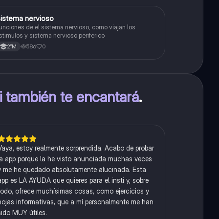
S
istema nervioso
Biología
unciones de el sistema nervioso, como viajan los
stimulos y sistema nervioso periferico
586
0
2°M
ti también te encantará
.
Vaya, estoy realmente sorprendida. Acabo de probar
la app porque la he visto anunciada muchas veces
y me he quedado absolutamente alucinada. Esta
app es LA AYUDA que quieres para el insti y, sobre
todo, ofrece muchísimas cosas, como ejercicios y
hojas informativas, que a mí personalmente me han
sido MUY útiles.