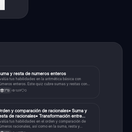
S
uma y resta de numeros enteros
Matemáticas
valúa tus habilidades en la aritmética básica con
úmeros enteros. Este quiz cubre sumas y restas con
úmeros positivos y negativos.
169
0
7°B
O
rden y comparación de racionales• Suma y
Matemáticas
esta de racionales• Transformación entre
ecimales y fracciones
valúa tus habilidades en el orden y comparación de
úmeros racionales, así como en la suma, resta y
onversión entre decimales y fracciones.