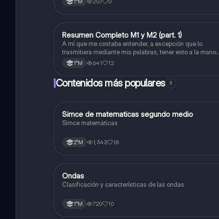
207
0
1°M
viceversa).
Resumen Completo M1 y M2 (part. 1)
Matemáticas
A mí que me costaba entender, a excepción que lo
trasmitiera mediante mis palabras, tener esto a la mano
me sirvió caleta, ojalá también les pueda servir a otros
641
12
1°M
Contenidos más populares
9
Simce de matematicas segundo medio
Matemáticas
Simce matemáticas
1,343
18
2°M
Ondas
Física
Clasificación y características de las ondas
720
10
1°M