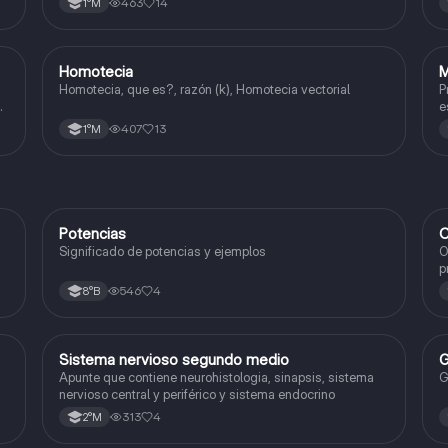
463
14
1°M
Homotecia
M
Matemáticas
Homotecia, que es?, razón (k), Homotecia vectorial
P
e
407
13
1°M
Potencias
C
Matemáticas
Significado de potencias y ejemplos
O
p
c
546
4
8°B
Sistema nervioso segundo medio
G
Biología
Apunte que contiene neurohistologia, sinapsis, sistema
G
nervioso central y periférico y sistema endocrino
313
4
2°M