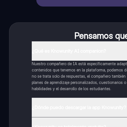
Pensamos que 
¿Qué es Knowunity AI companion?
Nuestro compañero de IA está específicamente adapta
contenidos que tenemos en la plataforma, podemos dar 
no se trata solo de respuestas, el compañero también g
planes de aprendizaje personalizados, cuestionarios 
habilidades y el desarrollo de los estudiantes.
¿Dónde puedo descargar la app Knowunity?
Puedes descargar la app en Google Play Store y Apple
¿Knowunity es totalmente gratuito?