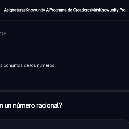
Asignaturas
Knowunity AI
Programa de Creadores
Más
Knowunity Pro
2026
los conjuntos de los numeros
rdadero
omo fracciones, por lo tanto, son racionales?
—
Verdadero
—
Falso
n un número racional?