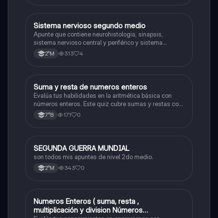
Sistema nervioso segundo medio
Biología
Apunte que contiene neurohistologia, sinapsis,
sistema nervioso central y periférico y sistema
endocrino
313
4
2°M
S
Suma y resta de numeros enteros
Matemáticas
Evalúa tus habilidades en la aritmética básica con
números enteros. Este quiz cubre sumas y restas con
números positivos y negativos.
171
0
7°B
SEGUNDA GUERRA MUNDIAL
Historia
son todos mis apuntes de nivel 2do medio.
343
0
2°M
Numeros Enteros ( suma, resta ,
Matemáticas
multiplicación y division Números