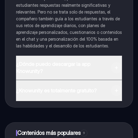
estudiantes respuestas realmente significativas y
relevantes. Pero no se trata solo de respuestas, el
compañero también guía a los estudiantes a través de
sus retos de aprendizaje diarios, con planes de
aprendizaje personalizados, cuestionarios o contenidos
en el chat y una personalización del 100% basada en
las habilidades y el desarrollo de los estudiantes.
¿Dónde puedo descargar la app
Knowunity?
Puedes descargar la app en Google Play Store y Apple
App Store.
¿Knowunity es totalmente gratuito?
¡Sí lo es! Tienes acceso totalmente gratuito a todo el
contenido de la app, puedes chatear con otros
alumnos y recibir ayuda inmeditamente. Puedes ganar
dinero utilizando la aplicación, que te permitirá acceder
a determinadas funciones.
Contenidos más populares
9