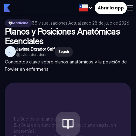
Abrir la app
33
visualizaciones
·
Actualizado
28 de julio de 2026
Medicina
Planos y Posiciones Anatómicas
Esenciales
Javiera Dorador Saif
J
Seguir
@
javieradoradors
Conceptos clave sobre planos anatómicos y la posición de
Fowler en enfermería.
1
.
¿Qué es un plano sagital?
2
.
¿Cuál es la función principal del plano sagital en
anatomía?