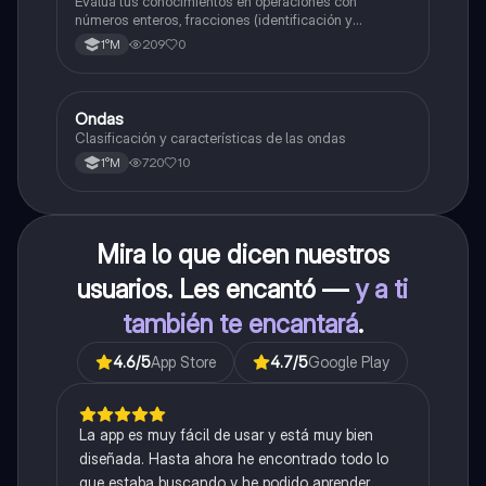
Fraccionarios si es Propia o Impropia o mixto
Evalúa tus conocimientos en operaciones con
( suma , resta , multiplicación y división)
números enteros, fracciones (identificación y
operaciones) y conversiones de porcentajes (fracción,
Porcentaje ( fracción, porcentual y decimal).
209
0
1°M
decimal y viceversa).
Ondas
Física
Clasificación y características de las ondas
720
10
1°M
Mira lo que dicen nuestros
usuarios. Les encantó —
y a ti
también te encantará
.
4.6
/5
App Store
4.7
/5
Google Play
La app es muy fácil de usar y está muy bien
diseñada. Hasta ahora he encontrado todo lo
que estaba buscando y he podido aprender