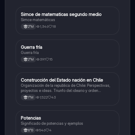
Simce de matematicas segundo medio
Matemáticas
Simce matemáticas
1,346
18
2°M
Guerra fría
Historia
Guerra fría
391
15
2°M
Construcción del Estado nación en Chile
Historia
Organización de la republica de Chile: Perspectivas,
proyectos e ideas. Triunfo del ideario y orden
conservador. Constitución de 1833. "Era Portaliana"
1,522
43
1°M
Potencias
Matemáticas
Significado de potencias y ejemplos
546
4
8°B