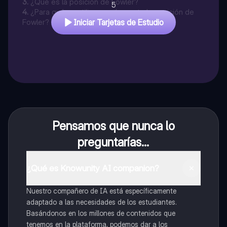
3
.
¿Qué es la posición de Fowler?
5
4
.
¿Para qué se utiliza comúnmente la posición de
Fowler?
Iniciar Tarjetas de Estudio
Pensamos que nunca lo
preguntarías...
¿Qué es Knowunity AI companion?
Nuestro compañero de IA está específicamente
adaptado a las necesidades de los estudiantes.
Basándonos en los millones de contenidos que
tenemos en la plataforma, podemos dar a los