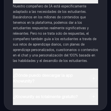
Nuestro compañero de IA está específicamente
adaptado a las necesidades de los estudiantes.
Basándonos en los millones de contenidos que
tenemos en la plataforma, podemos dar a los
estudiantes respuestas realmente significativas y
relevantes. Pero no se trata solo de respuestas, el
compañero también guía a los estudiantes a través de
sus retos de aprendizaje diarios, con planes de
aprendizaje personalizados, cuestionarios o contenidos
en el chat y una personalización del 100% basada en
las habilidades y el desarrollo de los estudiantes.
¿Dónde puedo descargar la app
Knowunity?
Puedes descargar la app en Google Play Store y Apple
App Store.
¿Knowunity es totalmente gratuito?
¡Sí lo es! Tienes acceso totalmente gratuito a todo el