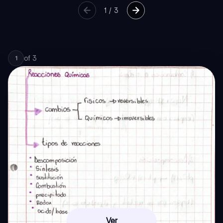
1
/
3
of
3
1
Ver