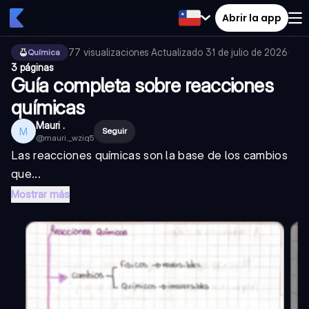
Abrir la app
77
visualizaciones
·
Actualizado
31 de julio de 2026
·
Química
3 páginas
Guía completa sobre reacciones
químicas
Mauri .
M
Seguir
@
mauri._wziq5
Las reacciones químicas son la base de los cambios
que...
Mostrar más