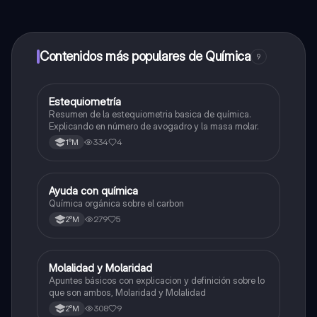
contenido de la app, puedes chatear con otros
alumnos y recibir ayuda inmeditamente. Puedes ganar
dinero utilizando la aplicación, que te permitirá acceder
a determinadas funciones.
Contenidos más populares de Química
9
Estequiometría
Química
Resumen de la estequiometria basica de química.
Explicando en número de avogadro y la masa molar.
334
4
1°M
Ayuda con química
Química
Química orgánica sobre el carbon
279
5
2°M
Molalidad y Molaridad
Química
Apuntes básicos con explicacion y definición sobre lo
que son ambos, Molaridad y Molalidad
308
9
2°M