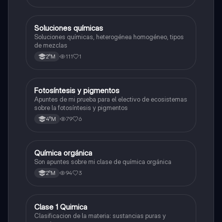
Soluciones químicas
Química
Soluciones químicas, heterogénea homogéneo, tipos
de mezclas
111
1
2°M
Fotosíntesis y pigmentos
Biología
Apuntes de mi prueba para el electivo de ecosistemas
sobre la fotosíntesis y pigmentos
79
6
4°M
Química orgánica
Química
Son apuntes sobre mi clase de química orgánica
94
3
2°M
Clase 1 Quimica
Química
Clasificacion de la materia: sustancias puras y