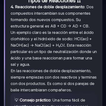
Tipos de Reacciones II
4. Reacciones de doble desplazamiento
: Dos
compuestos intercambian sus componentes
formando dos nuevos compuestos. Su
estructura general es AB + CD → AD + CB.
Un ejemplo claro es la reacción entre el ácido
clorhídrico y el hidróxido de sodio: HCl(ac) +
l
NaOH(ac) → NaCl(ac) + H₂O
. Esta reacción
l
particular es un tipo de neutralización donde un
ácido y una base reaccionan para formar una
sal y agua.
En las reacciones de doble desplazamiento,
siempre empiezas con dos reactivos y terminas
con dos productos. Es como si dos parejas de
baile intercambiaran compañeros.
💡
Consejo práctico
: Una forma fácil de