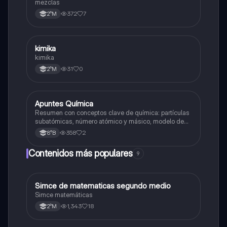
mezclas
372
7
2°M
kimika
Química
kimika
31
0
2°M
Apuntes Química
Química
Resumen con conceptos clave de química: partículas
subatómicas, número atómico y másico, modelo de
Bohr e iones. Ideal para repasar de forma clara y
358
2
8°B
rápida.
Contenidos más populares
9
Simce de matematicas segundo medio
Matemáticas
Simce matemáticas
1,343
18
2°M