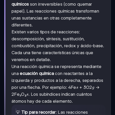
químicos
son irreversibles (como quemar
papel). Las reacciones químicas transforman
unas sustancias en otras completamente
diferentes.
Existen varios tipos de reacciones:
descomposición, síntesis, sustitución,
combustión, precipitación, redox y ácido-base.
Cada una tiene características únicas que
veremos en detalle.
Una reacción química se representa mediante
una
ecuación química
con reactantes a la
izquierda y productos a la derecha, separados
s
g
por una flecha. Por ejemplo: 4Fe
+ 3O2
→
s
g
s
2Fe₂O₃
. Los subíndices indican cuántos
s
átomos hay de cada elemento.
💡
Tip para recordar
: Las reacciones