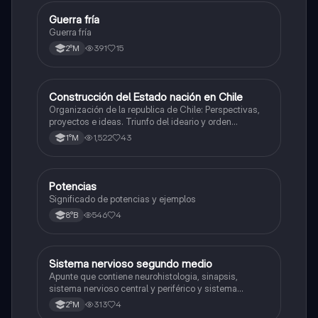
Guerra fría
Historia
Guerra fría
391
15
2°M
Construcción del Estado nación en Chile
Historia
Organización de la republica de Chile: Perspectivas,
proyectos e ideas. Triunfo del ideario y orden
conservador. Constitución de 1833. "Era Portaliana"
1,522
43
1°M
Potencias
Matemáticas
Significado de potencias y ejemplos
546
4
8°B
Sistema nervioso segundo medio
Biología
Apunte que contiene neurohistologia, sinapsis,
sistema nervioso central y periférico y sistema
endocrino
313
4
2°M