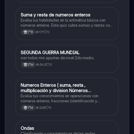
S
Suma y resta de numeros enteros
Matemáticas
Evalúa tus habilidades en la aritmética básica con
números enteros. Este quiz cubre sumas y restas con
números positivos y negativos.
171
0
7°B
SEGUNDA GUERRA MUNDIAL
Historia
son todos mis apuntes de nivel 2do medio.
343
0
2°M
Numeros Enteros ( suma, resta ,
Matemáticas
multiplicación y division Números
Fraccionarios si es Propia o Impropia o mixto
Evalúa tus conocimientos en operaciones con
( suma , resta , multiplicación y división)
números enteros, fracciones (identificación y
operaciones) y conversiones de porcentajes (fracción,
Porcentaje ( fracción, porcentual y decimal).
208
0
1°M
decimal y viceversa).
Ondas
Física
Clasificación y características de las ondas