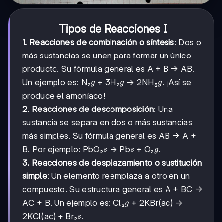
Tipos de Reacciones I
1. Reacciones de combinación o síntesis
: Dos o
más sustancias se unen para formar un único
producto. Su fórmula general es A + B → AB.
g
g
g
Un ejemplo es: N₂
+ 3H₂
→ 2NH₃
. ¡Así se
g
g
g
produce el amoníaco!
2. Reacciones de descomposición
: Una
sustancia se separa en dos o más sustancias
más simples. Su fórmula general es AB → A +
s
s
g
B. Por ejemplo: PbO₂
→ Pb
+ O₂
.
s
s
g
3. Reacciones de desplazamiento o sustitución
simple
: Un elemento reemplaza a otro en un
compuesto. Su estructura general es A + BC →
g
AC + B. Un ejemplo es: Cl₂
+ 2KBr(ac) →
g
s
2KCl(ac) + Br₂
.
s