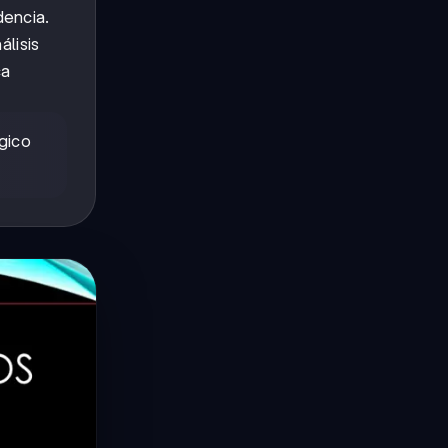
dencia.
álisis
ca
ógico