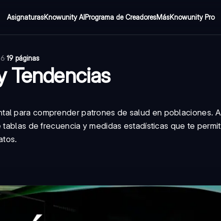
Asignaturas
Knowunity AI
Programa de Creadores
Más
Knowunity Pro
26
·
19 páginas
y Tendencias
ntal para comprender patrones de salud en poblaciones. 
 tablas de frecuencia y medidas estadísticas que te permit
atos.