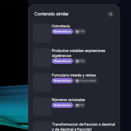
Contenido similar
6
Homotecia
Matemáticas
1°M
Productos notables expresiones
algebraicas
Matemáticas
1°M
Formulario interés y rentas
Matemáticas
Universidad
Números racionales
Matemáticas
8°B
Transformacion de fraccion a decimal
y de decimal a fracción!