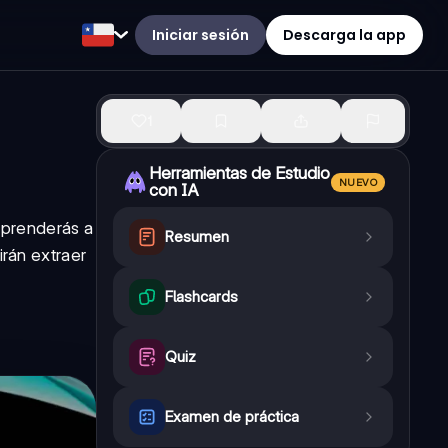
Iniciar sesión
Descarga la app
1
Herramientas de Estudio
NUEVO
con IA
Aprenderás a
Resumen
irán extraer
Flashcards
Quiz
Examen de práctica