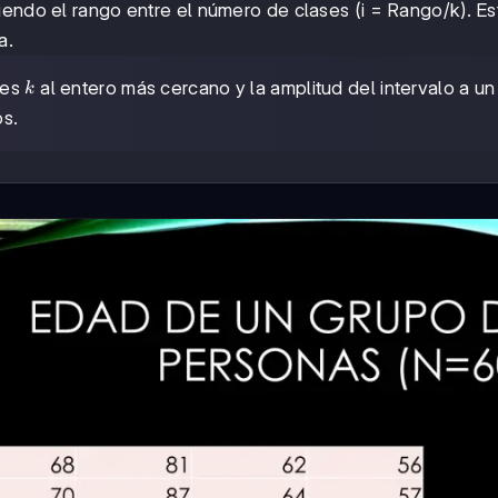
iendo el rango entre el número de clases (i = Rango/k). Es
a.
k
ses
al entero más cercano y la amplitud del intervalo a un
k
os.