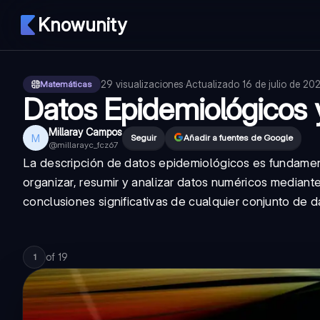
Knowunity
29
visualizaciones
·
Actualizado
16 de julio de 20
Matemáticas
Datos Epidemiológicos 
Millaray Campos
M
Seguir
Añadir a fuentes de Google
@
millarayc_fcz67
La descripción de datos epidemiológicos es fundame
organizar, resumir y analizar datos numéricos mediante
conclusiones significativas de cualquier conjunto de d
of
19
1